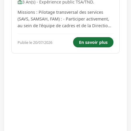
3 An(s) - Expérience public TSA/TND.
Missions : Pilotage transversal des services
(SAVS, SAMSAH, FAM) : - Participer activement,
au sein de l'équipe de cadres et de la Direction,
aux réflexions et à la prise de décision de
l'association, et contribuer au déploiement de la
En savoir plus
Publie le 20/07/2026
démarche qualité - Veiller, en lien avec la
Direction et...