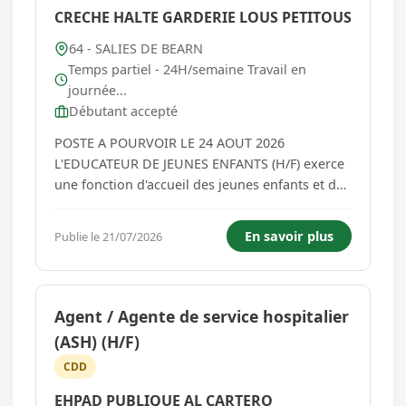
CRECHE HALTE GARDERIE LOUS PETITOUS
64 - SALIES DE BEARN
Temps partiel - 24H/semaine Travail en
journée...
Débutant accepté
POSTE A POURVOIR LE 24 AOUT 2026
L'EDUCATEUR DE JEUNES ENFANTS (H/F) exerce
une fonction d'accueil des jeunes enfants et de
leurs familles. Ses fonctions se situent à trois
niveaux : éducation, prévention, coordination.
En savoir plus
Publie le 21/07/2026
Elle s'attache à favoriser le développement
global et harmonieux des enf...
Agent / Agente de service hospitalier
(ASH) (H/F)
CDD
EHPAD PUBLIQUE AL CARTERO