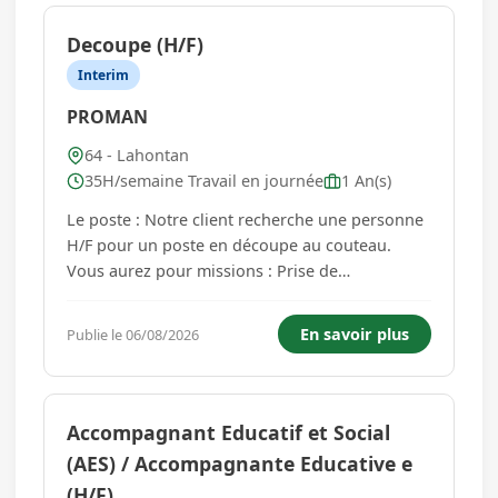
Decoupe (H/F)
Interim
PROMAN
64 - Lahontan
35H/semaine Travail en journée
1 An(s)
Le poste : Notre client recherche une personne
H/F pour un poste en découpe au couteau.
Vous aurez pour missions : Prise de
connaissance des consignes/ordres de
fabrication. Préparation des matières selon les
En savoir plus
Publie le 06/08/2026
modèles à couper. Contrôle de la matière à
découper . Lancement de la découpe ave...
Accompagnant Educatif et Social
(AES) / Accompagnante Educative e
(H/F)