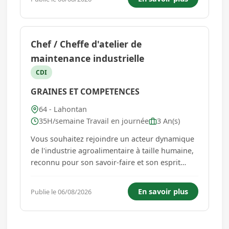
des cartons arrivant sur tapis roulant. - Lecture
des références pour la formation des...
Chef / Cheffe d'atelier de
maintenance industrielle
CDI
GRAINES ET COMPETENCES
64 - Lahontan
35H/semaine Travail en journée
3 An(s)
Vous souhaitez rejoindre un acteur dynamique
de l'industrie agroalimentaire à taille humaine,
reconnu pour son savoir-faire et son esprit
d'équipe ? Situé à proximité de Saint-Palais,
notre client cultive la passion du métier et
En savoir plus
Publie le 06/08/2026
accorde une grande importance à la
transmission des compétences...