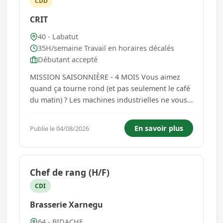
CDD
CRIT
40 - Labatut
35H/semaine Travail en horaires décalés
Débutant accepté
MISSION SAISONNIÈRE - 4 MOIS Vous aimez
quand ça tourne rond (et pas seulement le café
du matin) ? Les machines industrielles ne vous
impressionnent pas et vous avez le goût du
travail bien fait ? Alors cette mission est faite
En savoir plus
Publie le 04/08/2026
pour vous ! Notre client, une entreprise
industrielle dynamique, re...
Chef de rang (H/F)
CDI
Brasserie Xarnegu
64 - BIDACHE