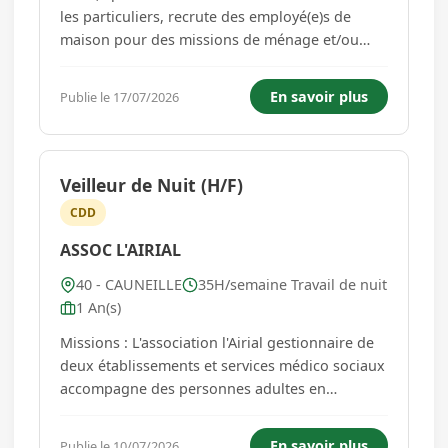
les particuliers, recrute des employé(e)s de
maison pour des missions de ménage et/ou
repassage. Poste à pourvoir à temps partiel
flexible, idéal pour les personnes recherchant :
En savoir plus
Publie le 17/07/2026
- Un complément d'heures, - Un mi-temps, - Un
3/4 temps adapté...
Veilleur de Nuit (H/F)
CDD
ASSOC L'AIRIAL
40 - CAUNEILLE
35H/semaine Travail de nuit
1 An(s)
Missions : L'association l'Airial gestionnaire de
deux établissements et services médico sociaux
accompagne des personnes adultes en
situation de handicap mental ou psychique. Au
sein de leurs équipes, le(la) Surveillant de Nuit -
En savoir plus
Publie le 10/07/2026