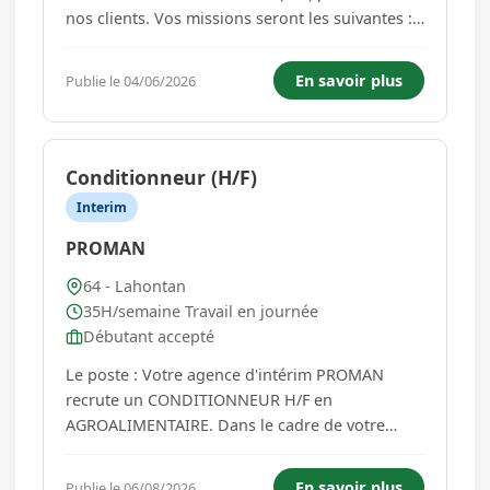
nos clients. Vos missions seront les suivantes :
Réceptionner les marchandises et contrôler leur
conformité Stocker les produits dans les zones
En savoir plus
Publie le 04/06/2026
adaptées en respectant les règles de sécurité
et...
Conditionneur (H/F)
Interim
PROMAN
64 - Lahontan
35H/semaine Travail en journée
Débutant accepté
Le poste : Votre agence d'intérim PROMAN
recrute un CONDITIONNEUR H/F en
AGROALIMENTAIRE. Dans le cadre de votre
mission, vous serez en charge des activités
suivantes : - Réception des articles livrés dans
En savoir plus
Publie le 06/08/2026