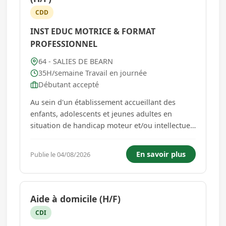
CDD
INST EDUC MOTRICE & FORMAT
PROFESSIONNEL
64 - SALIES DE BEARN
35H/semaine Travail en journée
Débutant accepté
Au sein d'un établissement accueillant des
enfants, adolescents et jeunes adultes en
situation de handicap moteur et/ou intellectuel,
nous recherchons un accompagnant éducatif et
social (H/F) pour assurer les missions suivantes
En savoir plus
Publie le 04/08/2026
: - Aide aux soins quotidiens des jeunes, -
Accompagnement à l'auton...
Aide à domicile (H/F)
CDI