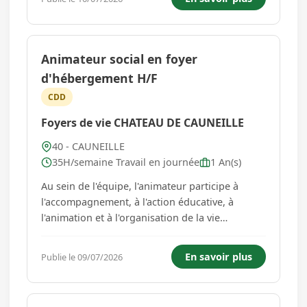
veilleur de nuit assure une veille « active » des
usagers, e...
Animateur social en foyer
d'hébergement H/F
CDD
Foyers de vie CHATEAU DE CAUNEILLE
40 - CAUNEILLE
35H/semaine Travail en journée
1 An(s)
Au sein de l'équipe, l'animateur participe à
l'accompagnement, à l'action éducative, à
l'animation et à l'organisation de la vie
quotidienne des résidents, pour le
développement de leurs capacités de
En savoir plus
Publie le 09/07/2026
socialisation, d'autonomie, d'intégration et
d'insertion. Accompagnement éducatif : Co...