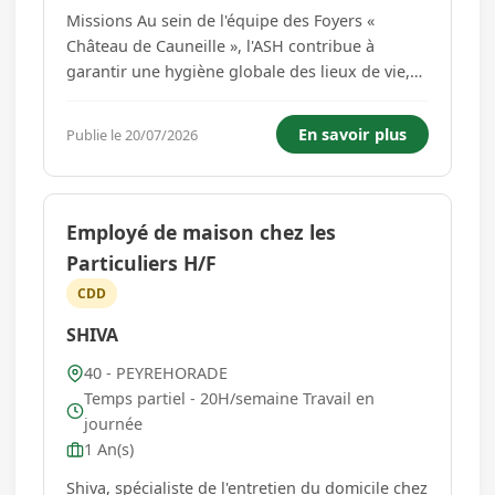
Missions Au sein de l'équipe des Foyers «
Château de Cauneille », l'ASH contribue à
garantir une hygiène globale des lieux de vie,
au service de la qualité de vie et du bien-être
des résidents. Restauration : - Assurer la
En savoir plus
Publie le 20/07/2026
préparation et la distribution des petits
déjeuners - Dresser le...
Employé de maison chez les
Particuliers H/F
CDD
SHIVA
40 - PEYREHORADE
Temps partiel - 20H/semaine Travail en
journée
1 An(s)
Shiva, spécialiste de l'entretien du domicile chez