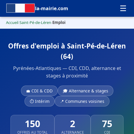
☰
la-mairie.com
Accueil
Saint-Pé-de-Léren
Emploi
›
›
Offres d'emploi à Saint-Pé-de-Léren
(64)
Pyrénées-Atlantiques — CDI, CDD, alternance et
stages à proximité
💼 CDI & CDD
🎓 Alternance & stages
⏱ Intérim
📍 Communes voisines
150
2
75
OFFRES AU TOTAL
ALTERNANCE
CDI