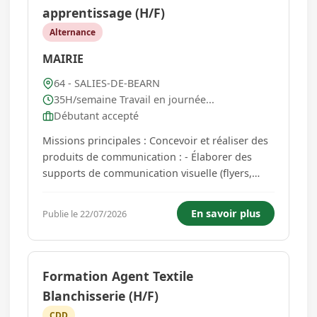
apprentissage (H/F)
Alternance
MAIRIE
64 - SALIES-DE-BEARN
35H/semaine Travail en journée...
Débutant accepté
Missions principales : Concevoir et réaliser des
produits de communication : - Élaborer des
supports de communication visuelle (flyers,
affiches, livrets) ; - Rédiger des communiqués,
articles, invitations, cartes ; - Adapter les
En savoir plus
Publie le 22/07/2026
messages aux supports de communication et
aux publics ciblés ; -...
Formation Agent Textile
Blanchisserie (H/F)
CDD