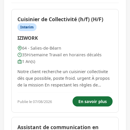
Cuisinier de Collectivité (h/f) (H/F)
Interim
IZIWORK
64 - Salies-de-Béarn
35H/semaine Travail en horaires décalés
1 An(s)
Notre client recherche un cuisinier collectivite
dès que possible, poste froid. urgent À propos
de la mission En respectant les règles de
sécurité et sanitaires de l'UE, vous aurez à : -
Préparer les entrées, plats et desserts -
En savoir plus
Publie le 07/08/2026
Effectuer une petite manutention éventuelle -
Maintenir vot...
Assistant de communication en