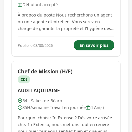
Débutant accepté
À propos du poste Nous recherchons un agent
ou une agente d'entretien. Vous serez en
charge de garantir la propreté et l'hygiène des
locaux, tout en contribuant à un environnement
de travail agréable et accueillant. Ce poste
En savoir plus
Publie le 03/08/2026
requiert une attention particulière aux détails et
un sens aigu du s...
Chef de Mission (H/F)
CDI
AUDIT AQUITAINE
64 - Salies-de-Béarn
35H/semaine Travail en journée
4 An(s)
Pourquoi choisir In Extenso ? Dès votre arrivée
chez In Extenso, nous mettons tout en œuvre
pour que vous vous sentiez bien et que vous