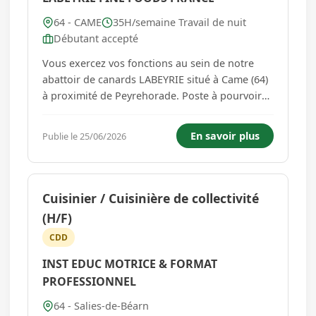
64 - CAME
35H/semaine Travail de nuit
Débutant accepté
Vous exercez vos fonctions au sein de notre
abattoir de canards LABEYRIE situé à Came (64)
à proximité de Peyrehorade. Poste à pourvoir
en CDD sur du long terme Sous l'autorité des
chefs d'équipe de l'atelier abattoir. Participer
En savoir plus
Publie le 25/06/2026
aux différentes activités de l'atelier : -
accrochage des ...
Cuisinier / Cuisinière de collectivité
(H/F)
CDD
INST EDUC MOTRICE & FORMAT
PROFESSIONNEL
64 - Salies-de-Béarn