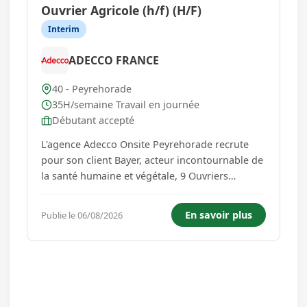
Ouvrier Agricole (h/f) (H/F)
Interim
ADECCO FRANCE
40 - Peyrehorade
35H/semaine Travail en journée
Débutant accepté
L'agence Adecco Onsite Peyrehorade recrute
pour son client Bayer, acteur incontournable de
la santé humaine et végétale, 9 Ouvriers
Agricoles (H/F) Vos missions: Participation aux
notations de croissance des plantes dans les
En savoir plus
Publie le 06/08/2026
champs Récolte manuelle de lignées en
pépinière Chaîne é...