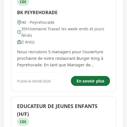
CDI
BK PEYREHORADE
40 - Peyrehorade
35H/semaine Travail les week-ends et jours
fériés
2 An(s)
Nous recrutons 5 managers pour l'ouverture
prochaine de notre restaurant Burger King à
Peyrehorade. En tant que Manager de
restaurant, vous serez sous la responsabilité du
directeur de restaurant et serez chargé(e) de : -
En savoir plus
Publie le 04/08/2026
Entretenir et faire grandir la flamme au sein de
votre équipe en dévelo...
EDUCATEUR DE JEUNES ENFANTS
(H/F)
CDI