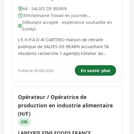
64 - SALIES DE BEARN
35H/semaine Travail en journée...
Débutant accepté - expérience souhaitée en
EHPAD
L'E.H.P.A.D Al CARTERO maison de retraite
publique de SALIES-DE-BEARN accueillant 56
résidents recherche 1 agent(e) hôtelier de
services à temps complet en contrat à durée
déterminé du 16 JUILLET au 31AOUT 2026; Vous
En savoir plus
Publie le 30/06/2026
travaillerez en binôme au sein des équipes
d'aides soignants sous la resp...
Opérateur / Opératrice de
production en industrie alimentaire
(H/F)
CDI
LABEYRIE FINE FOODS FRANCE