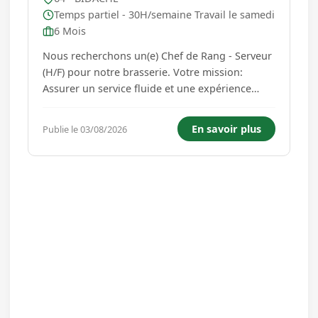
Temps partiel - 30H/semaine Travail le samedi
6 Mois
Nous recherchons un(e) Chef de Rang - Serveur
(H/F) pour notre brasserie. Votre mission:
Assurer un service fluide et une expérience
client exceptionnelle. Vos responsabilités :
Organiser et superviser le service. Garantir un
En savoir plus
Publie le 03/08/2026
accueil chaleureux et une satisfaction client
optimale. Gérer les pr...