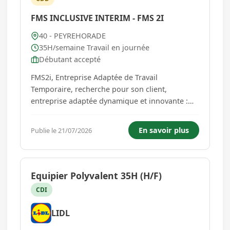
FMS INCLUSIVE INTERIM - FMS 2I
40 - PEYREHORADE
35H/semaine Travail en journée
Débutant accepté
FMS2i, Entreprise Adaptée de Travail
Temporaire, recherche pour son client,
entreprise adaptée dynamique et innovante :
Des Agents Textiles Blanchisserie H/F à former
Ce que l'on vous propose : Un CDD Tremplin de
En savoir plus
Publie le 21/07/2026
8 mois pour apprendre un vrai métier et
booster votre avenir. Vous serez salarié...
Equipier Polyvalent 35H (H/F)
CDI
LIDL