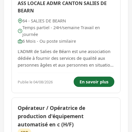
ASS LOCALE ADMR CANTON SALIES DE
BEARN
64 - SALIES DE BEARN
Temps partiel - 24H/semaine Travail en
journée
6 Mois - Ou poste similaire
L'ADMR de Salies de Béarn est une association
dédiée à fournir des services de qualité aux
personnes âgées et aux personnes en situation
de handicap. Nous nous engageons à améliorer
la qualité de vie de nos bénéficiaires en leur
En savoir plus
Publie le 04/08/2026
offrant un soutien personnalisé et
professionnel à domici...
Opérateur / Opératrice de
production d'équipement
automatisé en c (H/F)