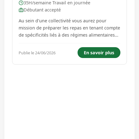
35H/semaine Travail en journée
Débutant accepté
Au sein d'une collectivité vous aurez pour
mission de préparer les repas en tenant compte
de spécificités liés à des régimes alimentaires
(diététiques, trouble de déglutition, etc.). Vous
livrerez également les repas sur les autres sites.
En savoir plus
Publie le 24/06/2026
HORAIRES : 7h00 à 14h30 A pourvoir pour le
mo...