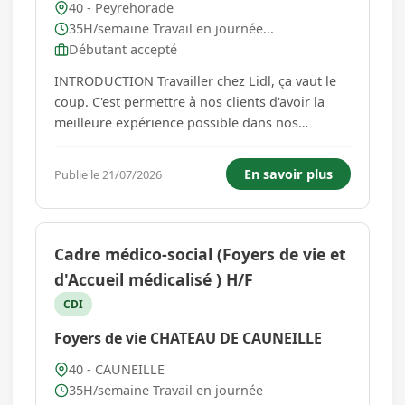
40 - Peyrehorade
35H/semaine Travail en journée...
Débutant accepté
INTRODUCTION Travailler chez Lidl, ça vaut le
coup. C'est permettre à nos clients d'avoir la
meilleure expérience possible dans nos
supermarchés ! En rejoignant notre équipe, tu
intègres une entreprise en pleine croissance où
En savoir plus
Publie le 21/07/2026
tu peux mettre à profit ta polyvalence et ta
réactivité à tr...
Cadre médico-social (Foyers de vie et
d'Accueil médicalisé ) H/F
CDI
Foyers de vie CHATEAU DE CAUNEILLE
40 - CAUNEILLE
35H/semaine Travail en journée