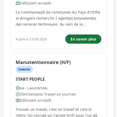
Débutant accepté
La Communauté de communes du Pays d'Orthe
et Arrigans recherche 1 agent(e) polyvalent(e)
des services techniques. Au sein de la
Communauté de communes du Pays d'Orthe et
Arrigans, sous la supervision du responsable de
En savoir plus
Publie le 17/06/2026
pôle, l'agent(e) technique polyvalent assure
principalement l'entretien et la m...
Manutentionnaire (H/F)
Interim
START PEOPLE
64 - LAHONTAN
35H/semaine Travail en journée
Débutant accepté
Trouver un travail, c'est un travail et c'est le
nôtre. On recrute un Cariste (H/F) pour l'un de