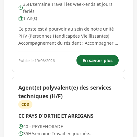
35H/semaine Travail les week-ends et jours
fériés
1 An(s)
Ce poste est à pourvoir au sein de notre unité
PHV (Personnes Handicapées Vieillissantes)
Accompagnement du résident : Accompagner le
résident pour les gestes de la vie quotidienne
Mise en place d'actions éducatives et
En savoir plus
Publie le 19/06/2026
thérapeutiques pour maintenir voire
développer l'autonomie du résid...
Agent(e) polyvalent(e) des services
techniques (H/F)
CDD
CC PAYS D'ORTHE ET ARRIGANS
40 - PEYREHORADE
35H/semaine Travail en journée...