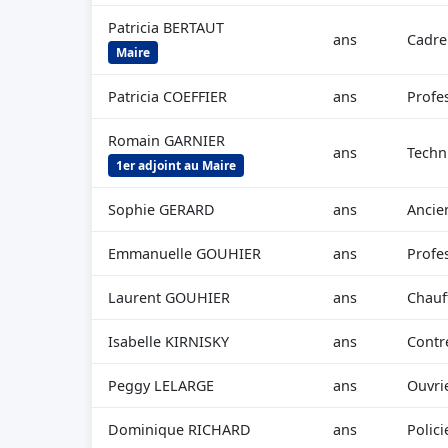
Patricia BERTAUT
ans
Cadre
Maire
Patricia COEFFIER
ans
Profes
Romain GARNIER
ans
Techn
1er adjoint au Maire
Sophie GERARD
ans
Ancie
Emmanuelle GOUHIER
ans
Profes
Laurent GOUHIER
ans
Chauf
Isabelle KIRNISKY
ans
Contr
Peggy LELARGE
ans
Ouvrie
Dominique RICHARD
ans
Polici