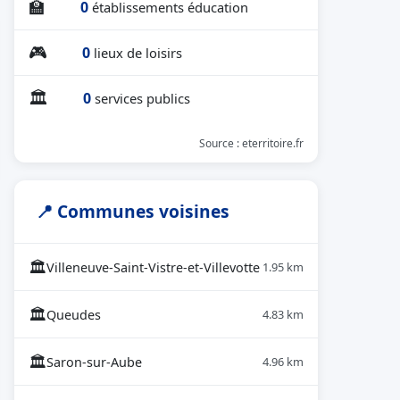
🏫
0
établissements éducation
🎮
0
lieux de loisirs
🏛
0
services publics
Source : eterritoire.fr
📍 Communes voisines
🏛
Villeneuve-Saint-Vistre-et-Villevotte
1.95 km
🏛
Queudes
4.83 km
🏛
Saron-sur-Aube
4.96 km