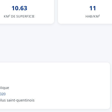
10.63
11
KM² DE SUPERFICIE
HAB/KM²
blique
020
élus saint-quentinois