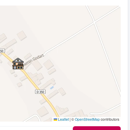
Leaflet
|
©
OpenStreetMap
contributors