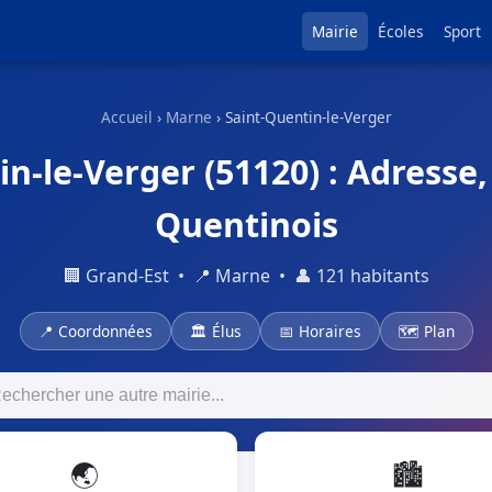
Mairie
Écoles
Sport
Accueil
›
Marne
› Saint-Quentin-le-Verger
n-le-Verger (51120) : Adresse, 
Quentinois
🏢 Grand-Est • 📍 Marne • 👤 121 habitants
📍 Coordonnées
🏛 Élus
📅 Horaires
🗺 Plan
🌏
🏙