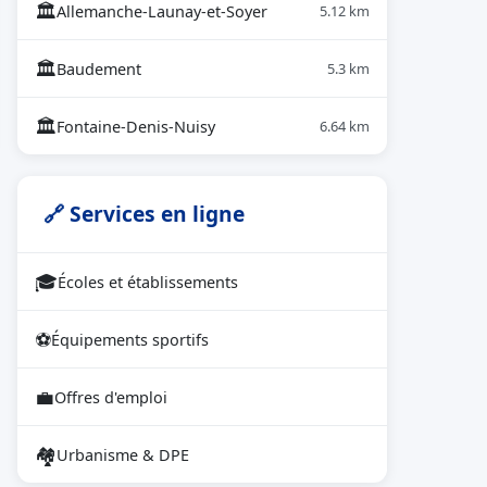
🏛
Allemanche-Launay-et-Soyer
5.12 km
🏛
Baudement
5.3 km
🏛
Fontaine-Denis-Nuisy
6.64 km
🔗 Services en ligne
🎓
Écoles et établissements
⚽
Équipements sportifs
💼
Offres d'emploi
🏘
Urbanisme & DPE