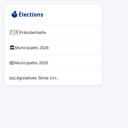
🗳 Élections
🇫🇷
Présidentielle
🏛
Municipales 2026
📅
Municipales 2020
📜
Législatives 5ème circ.