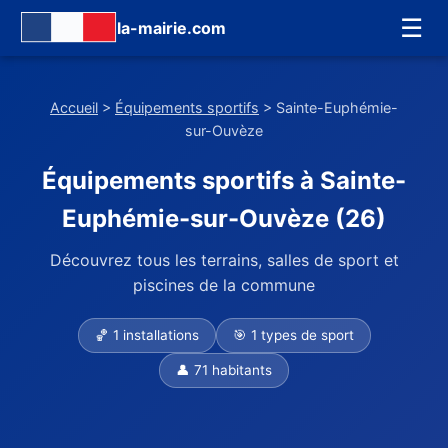
☰
la-mairie.com
Accueil
>
Équipements sportifs
> Sainte-Euphémie-
sur-Ouvèze
Équipements sportifs à Sainte-
Euphémie-sur-Ouvèze (26)
Découvrez tous les terrains, salles de sport et
piscines de la commune
🏀 1 installations
🎯 1 types de sport
👤 71 habitants