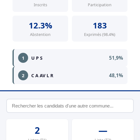
Inscrits
Participation
12.3%
183
Abstention
Exprimés (98.4%)
51,9%
1
U P S
48,1%
2
C A AV L R
2
—