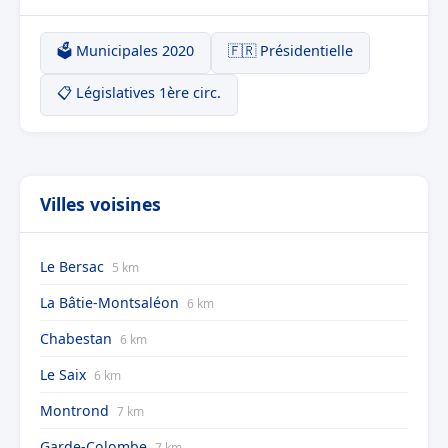
🗳️ Municipales 2020
🇫🇷 Présidentielle
📋 Législatives 1ère circ.
Villes voisines
Le Bersac
5 km
La Bâtie-Montsaléon
6 km
Chabestan
6 km
Le Saix
6 km
Montrond
7 km
Garde-Colombe
7 km