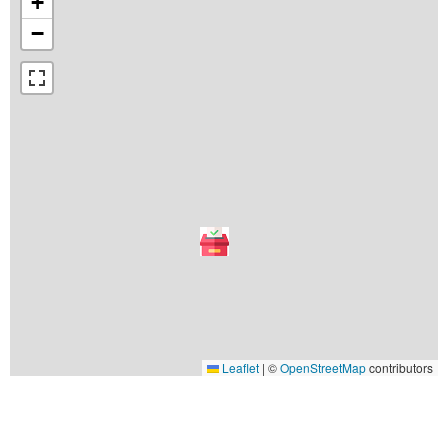
+
−
Leaflet
|
©
OpenStreetMap
contributors