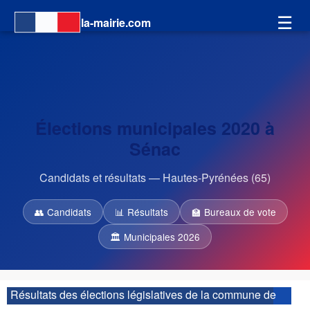
☰
la-mairie.com
Élections municipales 2020 à
Sénac
Candidats et résultats — Hautes-Pyrénées (65)
👥 Candidats
📊 Résultats
🏫 Bureaux de vote
🏛 Municipales 2026
Résultats des élections législatives de la commune de
Sénac :
| 2ème circonscription