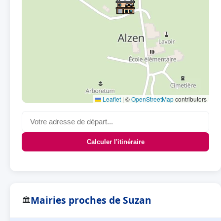
Leaflet
|
©
OpenStreetMap
contributors
Calculer l'itinéraire
Mairies proches de Suzan
🏛