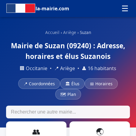
☰
la-mairie.com
Accueil
›
Ariège
› Suzan
Mairie de Suzan (09240) : Adresse,
horaires et élus Suzanois
🏢 Occitanie • 📍 Ariège • 👤 16 habitants
📍 Coordonnées
🏛 Élus
📅 Horaires
🗺 Plan
👥
🌏