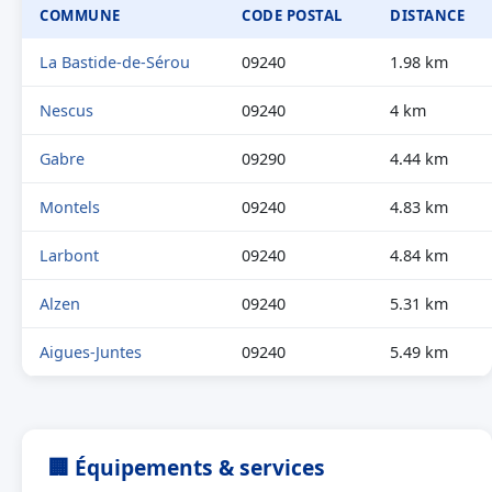
COMMUNE
CODE POSTAL
DISTANCE
La Bastide-de-Sérou
09240
1.98 km
Nescus
09240
4 km
Gabre
09290
4.44 km
Montels
09240
4.83 km
Larbont
09240
4.84 km
Alzen
09240
5.31 km
Aigues-Juntes
09240
5.49 km
🏢 Équipements & services