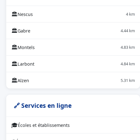
🏛
Nescus
4 km
🏛
Gabre
4.44 km
🏛
Montels
4.83 km
🏛
Larbont
4.84 km
🏛
Alzen
5.31 km
🔗 Services en ligne
🎓
Écoles et établissements