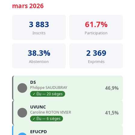
mars 2026
3 883
61.7%
Inscrits
Participation
38.3%
2 369
Abstention
Exprimés
DS
Philippe SAUDUBRAY
46,9%
✓ Élu — 20 sièges
UVUNC
Caroline ROTON VIVIER
41,5%
✓ Élu — 6 sièges
EFUCPD