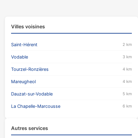
Villes voisines
Saint-Hérent
2 km
Vodable
3 km
Tourzel-Ronzières
4 km
Mareugheol
4 km
Dauzat-sur-Vodable
5 km
La Chapelle-Marcousse
6 km
Autres services