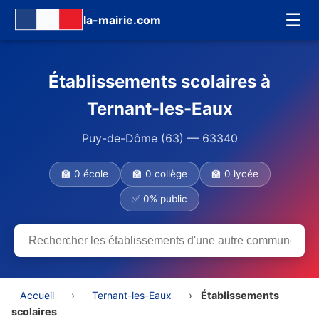
☰
la-mairie.com
Établissements scolaires à
Ternant-les-Eaux
Puy-de-Dôme (63) — 63340
🏫 0 école
🏫 0 collège
🏫 0 lycée
✅ 0% public
Accueil
›
Ternant-les-Eaux
›
Établissements
scolaires