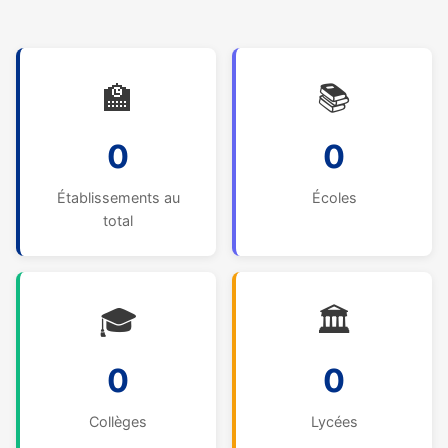
🏫
📚
0
0
Établissements au
Écoles
total
🎓
🏛️
0
0
Collèges
Lycées