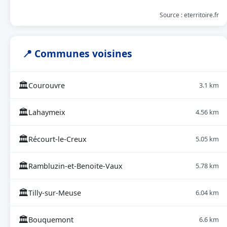
Source : eterritoire.fr
📍 Communes voisines
🏛
Courouvre
3.1 km
🏛
Lahaymeix
4.56 km
🏛
Récourt-le-Creux
5.05 km
🏛
Rambluzin-et-Benoite-Vaux
5.78 km
🏛
Tilly-sur-Meuse
6.04 km
🏛
Bouquemont
6.6 km