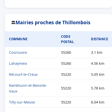
Mairies proches de Thillombois
🏛
CODE
COMMUNE
DISTANCE
POSTAL
Courouvre
55260
3.1 km
Lahaymeix
55260
4.56 km
Récourt-le-Creux
55220
5.05 km
Rambluzin-et-Benoite-
55220
5.78 km
Vaux
Tilly-sur-Meuse
55220
6.04 km