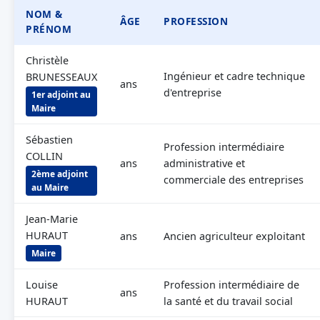
NOM &
ÂGE
PROFESSION
PRÉNOM
Christèle
Ingénieur et cadre technique
BRUNESSEAUX
ans
d'entreprise
1er adjoint au
Maire
Sébastien
Profession intermédiaire
COLLIN
ans
administrative et
2ème adjoint
commerciale des entreprises
au Maire
Jean-Marie
HURAUT
ans
Ancien agriculteur exploitant
Maire
Louise
Profession intermédiaire de
ans
HURAUT
la santé et du travail social