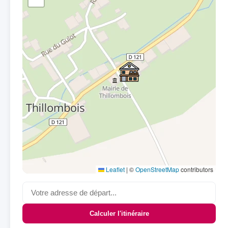
Leaflet
|
©
OpenStreetMap
contributors
Calculer l'itinéraire