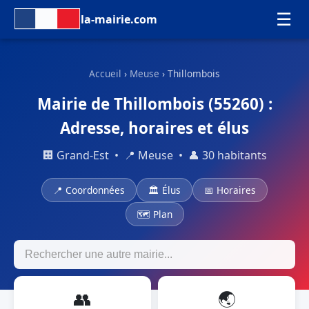
☰
la-mairie.com
Accueil
›
Meuse
› Thillombois
Mairie de Thillombois (55260) :
Adresse, horaires et élus
🏢 Grand-Est • 📍 Meuse • 👤 30 habitants
📍 Coordonnées
🏛 Élus
📅 Horaires
🗺 Plan
👥
🌏