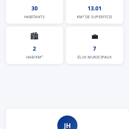
30
13.01
HABITANTS
KM² DE SUPERFICIE
🏙
💼
2
7
HAB/KM²
ÉLUS MUNICIPAUX
JH