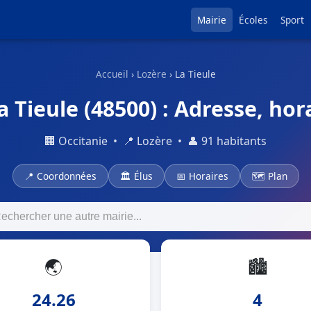
Mairie
Écoles
Sport
Accueil
›
Lozère
› La Tieule
a Tieule (48500) : Adresse, hora
🏢 Occitanie • 📍 Lozère • 👤 91 habitants
📍 Coordonnées
🏛 Élus
📅 Horaires
🗺 Plan
🌏
🏙
24.26
4