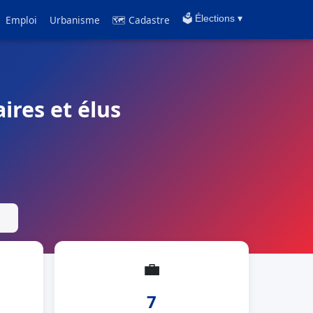
Emploi
Urbanisme
🗺 Cadastre
🗳️ Élections ▾
ires et élus
💼
7