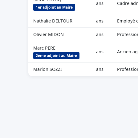
ans
Cadre adm
1er adjoint au Maire
Nathalie DELTOUR
ans
Employé ci
Olivier MIDON
ans
Profession
Marc PERE
ans
Ancien ag
2ème adjoint au Maire
Marion SOZZI
ans
Professio