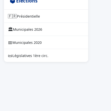
🗳 Élections
🇫🇷
Présidentielle
🏛
Municipales 2026
📅
Municipales 2020
📜
Législatives 1ère circ.