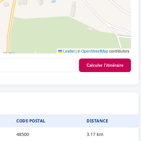
Leaflet
|
©
OpenStreetMap
contributors
Calculer l'itinéraire
CODE POSTAL
DISTANCE
48500
3.17 km