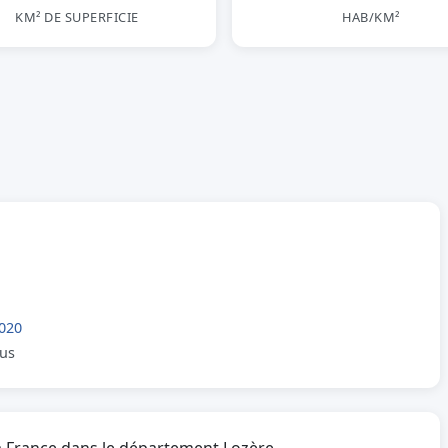
KM² DE SUPERFICIE
HAB/KM²
020
lus