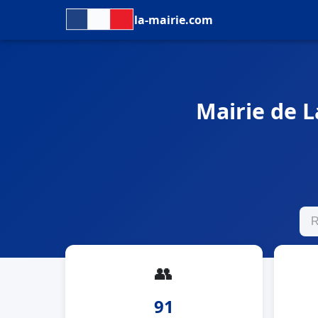
la-mairie.com
Mairie de L
👥
91