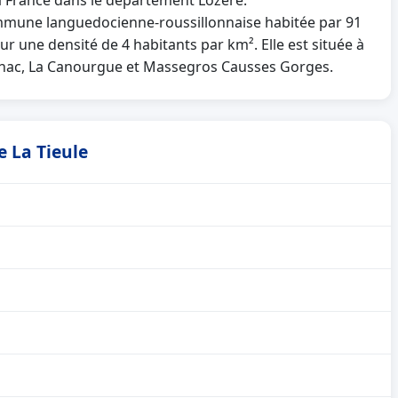
la France dans le département Lozère.
mmune languedocienne-roussillonnaise habitée par 91
ur une densité de 4 habitants par km². Elle est située à
ilhac, La Canourgue et Massegros Causses Gorges.
e La Tieule