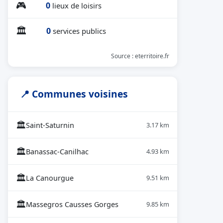
🎮
0
lieux de loisirs
🏛
0
services publics
Source : eterritoire.fr
📍 Communes voisines
🏛
Saint-Saturnin
3.17 km
🏛
Banassac-Canilhac
4.93 km
🏛
La Canourgue
9.51 km
🏛
Massegros Causses Gorges
9.85 km