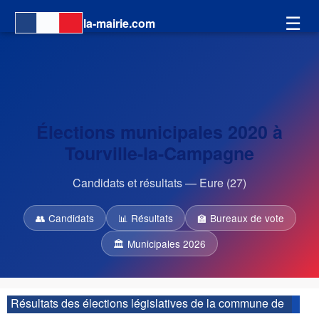
☰
la-mairie.com
Élections municipales 2020 à
Tourville-la-Campagne
Candidats et résultats — Eure (27)
👥 Candidats
📊 Résultats
🏫 Bureaux de vote
🏛 Municipales 2026
Résultats des élections législatives de la commune de
Tourville-la-Campagne :
| 4ème circonscription