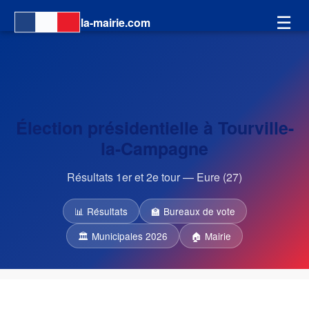
☰
la-mairie.com
Élection présidentielle à Tourville-
la-Campagne
Résultats 1er et 2e tour — Eure (27)
📊 Résultats
🏫 Bureaux de vote
🏛 Municipales 2026
🏠 Mairie