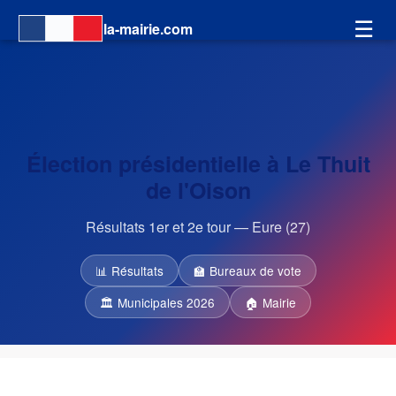
☰
la-mairie.com
Élection présidentielle à Le Thuit
de l'Oison
Résultats 1er et 2e tour — Eure (27)
📊 Résultats
🏫 Bureaux de vote
🏛 Municipales 2026
🏠 Mairie