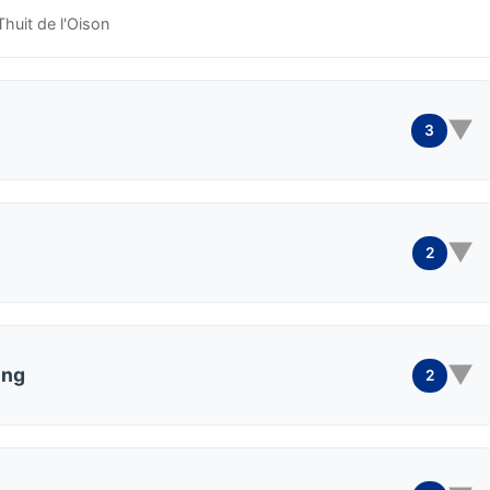
huit de l'Oison
▼
3
▼
2
▼
ing
2