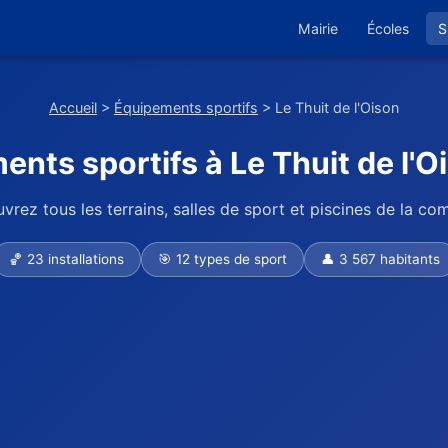
Mairie
Écoles
S
Accueil
>
Équipements sportifs
> Le Thuit de l'Oison
nts sportifs à Le Thuit de l'O
vrez tous les terrains, salles de sport et piscines de la c
🏀 23 installations
🎯 12 types de sport
👤 3 567 habitants