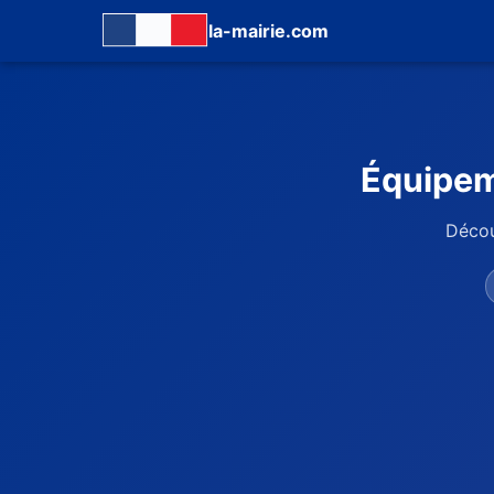
la-mairie.com
Équipeme
Décou