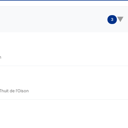
▼
3
n
huit de l'Oison