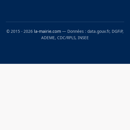
© 2015 - 2026
la-mairie.com
— Données : data.gouv.fr, DGFiP,
ADEME, CDC/RPLS, INSEE