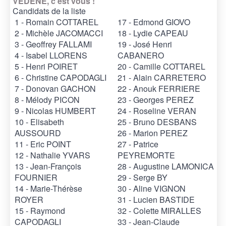
VEDENE, c'est vous !
Candidats de la liste
1 - Romain COTTAREL
17 - Edmond GIOVO
2 - Michèle JACOMACCI
18 - Lydie CAPEAU
3 - Geoffrey FALLAMI
19 - José Henri
4 - Isabel LLORENS
CABANERO
5 - Henri POIRET
20 - Camille COTTAREL
6 - Christine CAPODAGLI
21 - Alain CARRETERO
7 - Donovan GACHON
22 - Anouk FERRIERE
8 - Mélody PICON
23 - Georges PEREZ
9 - Nicolas HUMBERT
24 - Roseline VERAN
10 - Elisabeth
25 - Bruno DESBANS
AUSSOURD
26 - Marion PEREZ
11 - Eric POINT
27 - Patrice
12 - Nathalie YVARS
PEYREMORTE
13 - Jean-François
28 - Augustine LAMONICA
FOURNIER
29 - Serge BY
14 - Marie-Thérèse
30 - Aline VIGNON
ROYER
31 - Lucien BASTIDE
15 - Raymond
32 - Colette MIRALLES
CAPODAGLI
33 - Jean-Claude