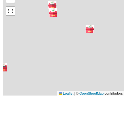
Leaflet
|
©
OpenStreetMap
contributors