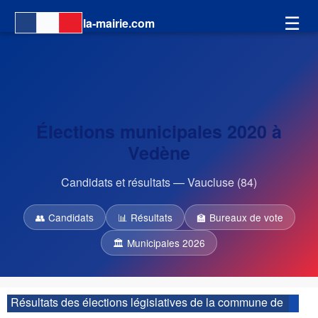
☰
la-mairie.com
Élections municipales 2020 à
Vedène
Candidats et résultats — Vaucluse (84)
👥 Candidats
📊 Résultats
🏫 Bureaux de vote
🏛 Municipales 2026
Résultats des élections législatives de la commune de
Vedène :
| 3ème circonscription