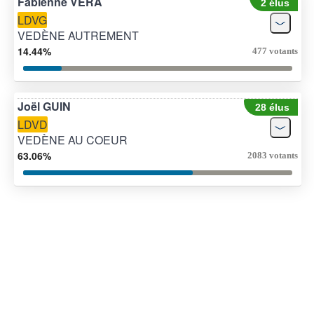
Fabienne VERA
2 élus
LDVG
VEDÈNE AUTREMENT
14.44%
477 votants
Joël GUIN
28 élus
LDVD
VEDÈNE AU COEUR
63.06%
2083 votants