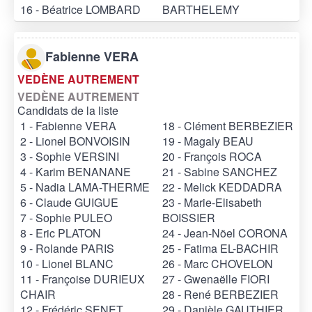
16 - Béatrice LOMBARD
BARTHELEMY
Fabienne VERA
VEDÈNE AUTREMENT
VEDÈNE AUTREMENT
Candidats de la liste
1 - Fabienne VERA
18 - Clément BERBEZIER
2 - Lionel BONVOISIN
19 - Magaly BEAU
3 - Sophie VERSINI
20 - François ROCA
4 - Karim BENANANE
21 - Sabine SANCHEZ
5 - Nadia LAMA-THERME
22 - Melick KEDDADRA
6 - Claude GUIGUE
23 - Marie-Elisabeth
7 - Sophie PULEO
BOISSIER
8 - Eric PLATON
24 - Jean-Nöel CORONA
9 - Rolande PARIS
25 - Fatima EL-BACHIR
10 - Lionel BLANC
26 - Marc CHOVELON
11 - Françoise DURIEUX
27 - Gwenaëlle FIORI
CHAIR
28 - René BERBEZIER
12 - Frédéric SENET
29 - Danièle GAUTHIER