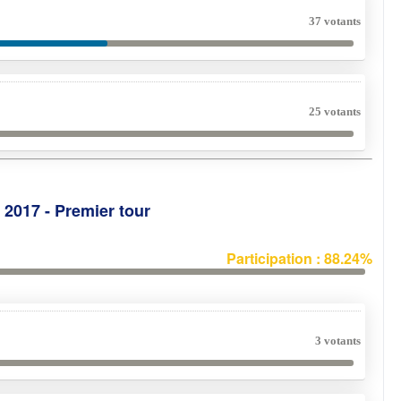
37 votants
25 votants
e 2017 - Premier tour
Participation : 88.24%
3 votants