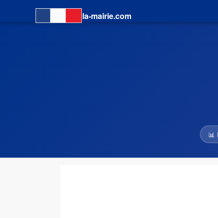
la-mairie.com
📊 