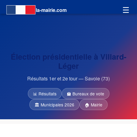
☰
la-mairie.com
Élection présidentielle à Villard-
Léger
Résultats 1er et 2e tour — Savoie (73)
📊 Résultats
🏫 Bureaux de vote
🏛 Municipales 2026
🏠 Mairie