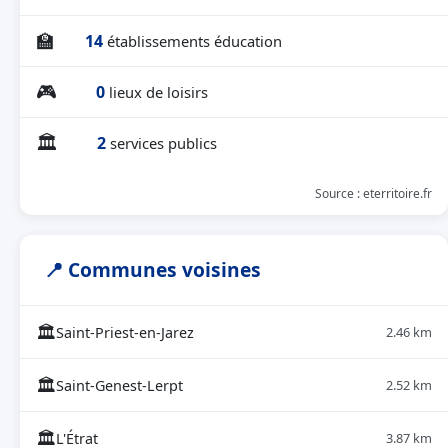
🏫
14
établissements éducation
🎮
0
lieux de loisirs
🏛
2
services publics
Source : eterritoire.fr
📍 Communes voisines
🏛
Saint-Priest-en-Jarez
2.46 km
🏛
Saint-Genest-Lerpt
2.52 km
🏛
L'Étrat
3.87 km