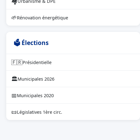
🏘
Urbanisme & DPE
🌱
Rénovation énergétique
🗳 Élections
🇫🇷
Présidentielle
🏛
Municipales 2026
📅
Municipales 2020
📜
Législatives 1ère circ.