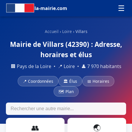
☰
la-mairie.com
Accueil
›
Loire
› Villars
Mairie de Villars (42390) : Adresse,
horaires et élus
🏢 Pays de la Loire • 📍 Loire • 👤 7 970 habitants
📍 Coordonnées
🏛 Élus
📅 Horaires
🗺 Plan
👥
🌏