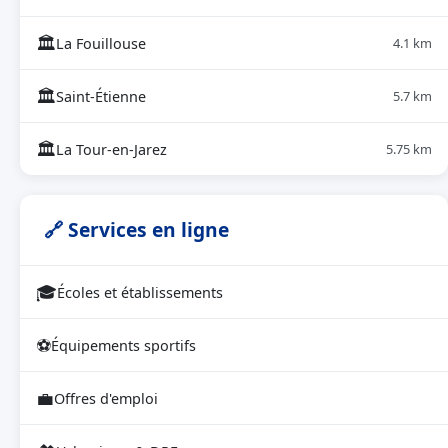
🏛
La Fouillouse
4.1 km
🏛
Saint-Étienne
5.7 km
🏛
La Tour-en-Jarez
5.75 km
🔗 Services en ligne
🎓
Écoles et établissements
⚽
Équipements sportifs
💼
Offres d'emploi