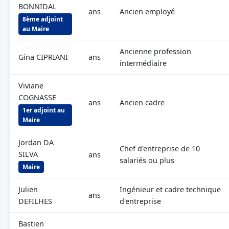
BONNIDAL
ans
Ancien employé
8ème adjoint
au Maire
Ancienne profession
Gina CIPRIANI
ans
intermédiaire
Viviane
COGNASSE
ans
Ancien cadre
1er adjoint au
Maire
Jordan DA
Chef d'entreprise de 10
SILVA
ans
salariés ou plus
Maire
Julien
Ingénieur et cadre technique
ans
DEFILHES
d'entreprise
Bastien