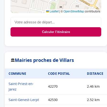
Leaflet
|
©
OpenStreetMap
contributors
Calculer l'itinéraire
Mairies proches de Villars
🏛
COMMUNE
CODE POSTAL
DISTANCE
Saint-Priest-en-
42270
2.46 km
Jarez
Saint-Genest-Lerpt
42530
2.52 km