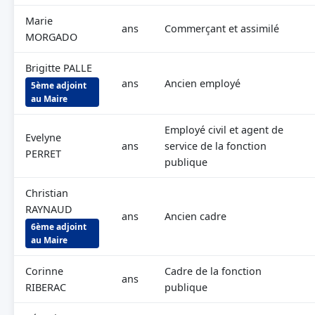
Marie
ans
Commerçant et assimilé
MORGADO
Brigitte PALLE
ans
Ancien employé
5ème adjoint
au Maire
Employé civil et agent de
Evelyne
ans
service de la fonction
PERRET
publique
Christian
RAYNAUD
ans
Ancien cadre
6ème adjoint
au Maire
Corinne
Cadre de la fonction
ans
RIBERAC
publique