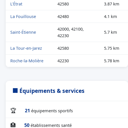
L'Étrat
42580
3.87 km
La Fouillouse
42480
4.1 km
42000, 42100,
Saint-Étienne
5.7 km
42230
La Tour-en-Jarez
42580
5.75 km
Roche-la-Molière
42230
5.78 km
🏢 Équipements & services
🏆
21
équipements sportifs
🏥
50
établissements santé