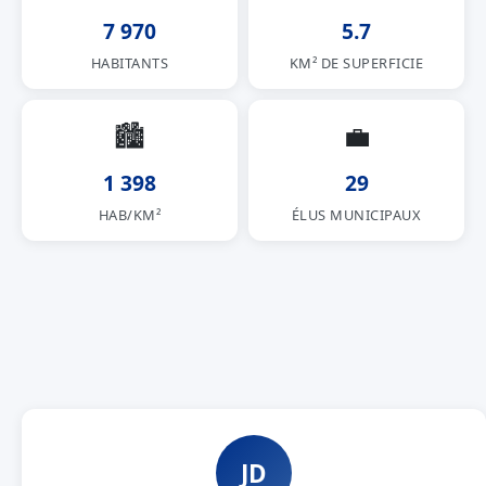
7 970
5.7
HABITANTS
KM² DE SUPERFICIE
🏙
💼
1 398
29
HAB/KM²
ÉLUS MUNICIPAUX
JD