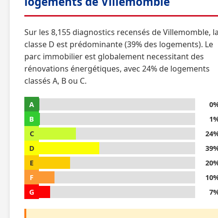
logements de Villemomble
Sur les 8,155 diagnostics recensés de Villemomble, l
classe D est prédominante (39% des logements). Le
parc immobilier est globalement necessitant des
rénovations énergétiques, avec 24% de logements
classés A, B ou C.
A
0
B
1
C
24
D
39
E
20
F
10
G
7