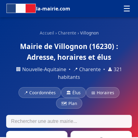
☰
la-mairie.com
Accueil
›
Charente
› Villognon
Mairie de Villognon (16230) :
Adresse, horaires et élus
🏢 Nouvelle-Aquitaine • 📍 Charente • 👤 321
habitants
📍 Coordonnées
🏛 Élus
📅 Horaires
🗺 Plan