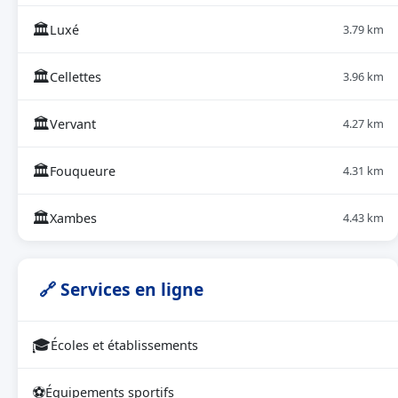
🏛
Luxé
3.79 km
🏛
Cellettes
3.96 km
🏛
Vervant
4.27 km
🏛
Fouqueure
4.31 km
🏛
Xambes
4.43 km
🔗 Services en ligne
🎓
Écoles et établissements
⚽
Équipements sportifs