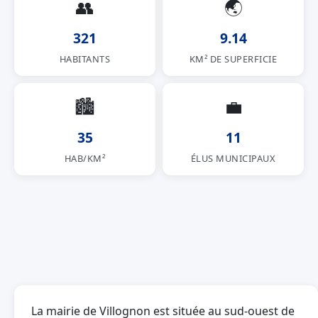
👥
🌏
321
9.14
HABITANTS
KM² DE SUPERFICIE
🏙
💼
35
11
HAB/KM²
ÉLUS MUNICIPAUX
La mairie de Villognon est située au sud-ouest de