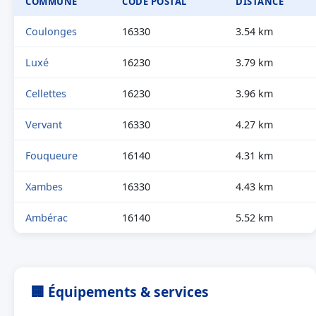
COMMUNE
CODE POSTAL
DISTANCE
Coulonges
16330
3.54 km
Luxé
16230
3.79 km
Cellettes
16230
3.96 km
Vervant
16330
4.27 km
Fouqueure
16140
4.31 km
Xambes
16330
4.43 km
Ambérac
16140
5.52 km
🏢 Équipements & services