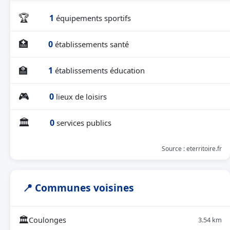
🏆
1
équipements sportifs
🏥
0
établissements santé
🏫
1
établissements éducation
🎮
0
lieux de loisirs
🏛
0
services publics
Source : eterritoire.fr
📍 Communes voisines
🏛
Coulonges
3.54 km