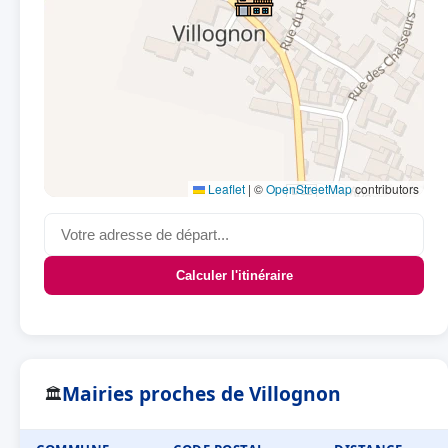
Leaflet
|
©
OpenStreetMap
contributors
Calculer l'itinéraire
Mairies proches de Villognon
🏛