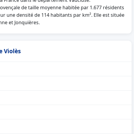
e la France dans le département Vaucluse.
ençale de taille moyenne habitée par 1.677 résidents
our une densité de 114 habitants par km². Elle est située
nne et Jonquières.
e Violès