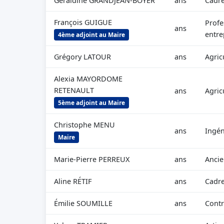
Géraldine GRANDJEAN-BOYER
ans
Cadre
François GUIGUE
Profe
ans
entre
4ème adjoint au Maire
Grégory LATOUR
ans
Agric
Alexia MAYORDOME
RETENAULT
ans
Agric
5ème adjoint au Maire
Christophe MENU
ans
Ingén
Maire
Marie-Pierre PERREUX
ans
Anci
Aline RÉTIF
ans
Cadre
Émilie SOUMILLE
ans
Contr