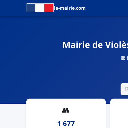
la-mairie.com
Mairie de Violè
🏢 
👥
1 677