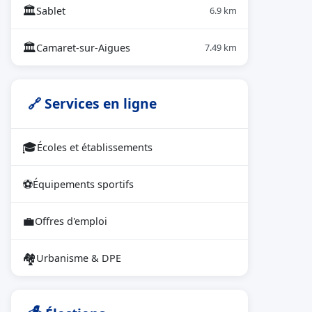
🏛
Sablet
6.9 km
🏛
Camaret-sur-Aigues
7.49 km
🔗 Services en ligne
🎓
Écoles et établissements
⚽
Équipements sportifs
💼
Offres d'emploi
🏘
Urbanisme & DPE