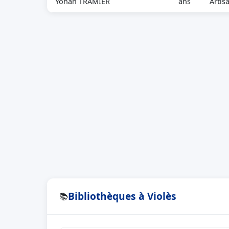
Yohan TRAMIER
ans
Artis
Bibliothèques à Violès
📚