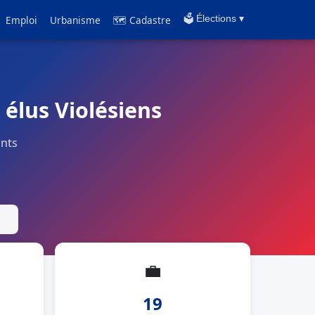
Emploi
Urbanisme
🗺 Cadastre
🗳️ Élections ▾
 élus Violésiens
ants
💼
19