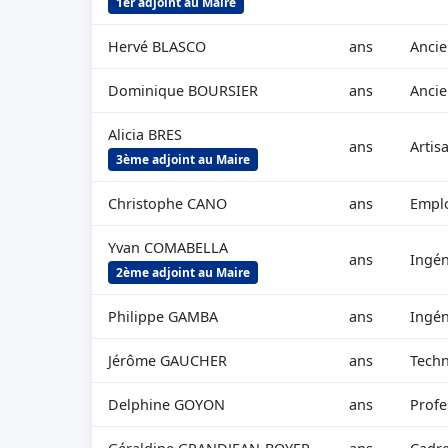
1er adjoint au Maire
Hervé BLASCO
ans
Ancie
Dominique BOURSIER
ans
Ancie
Alicia BRES
ans
Artis
3ème adjoint au Maire
Christophe CANO
ans
Emplo
Yvan COMABELLA
ans
Ingén
2ème adjoint au Maire
Philippe GAMBA
ans
Ingén
Jérôme GAUCHER
ans
Techn
Delphine GOYON
ans
Profe