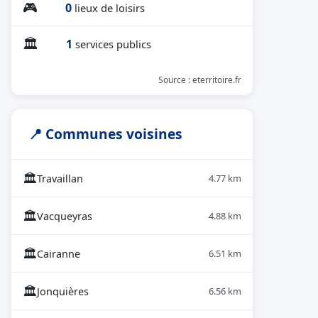
🎮
0
lieux de loisirs
🏛
1
services publics
Source : eterritoire.fr
📍 Communes voisines
🏛
Travaillan
4.77 km
🏛
Vacqueyras
4.88 km
🏛
Cairanne
6.51 km
🏛
Jonquières
6.56 km