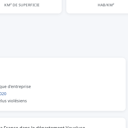
KM² DE SUPERFICIE
HAB/KM²
que d'entreprise
020
élus violésiens