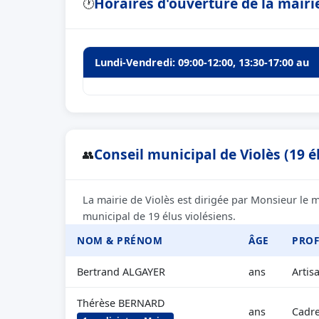
Horaires d'ouverture de la mairie
🕐
Lundi-Vendredi: 09:00-12:00, 13:30-17:00 au
Conseil municipal de Violès (19 é
👥
La mairie de Violès est dirigée par Monsieur le
municipal de 19 élus violésiens.
NOM & PRÉNOM
ÂGE
PROF
Bertrand ALGAYER
ans
Artis
Thérèse BERNARD
ans
Cadre