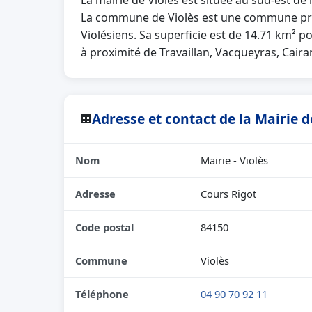
La mairie de Violès est située au sud-est d
La commune de Violès est une commune prov
Violésiens. Sa superficie est de 14.71 km² p
à proximité de Travaillan, Vacqueyras, Caira
Adresse et contact de la Mairie d
🏢
Nom
Mairie - Violès
Adresse
Cours Rigot
Code postal
84150
Commune
Violès
Téléphone
04 90 70 92 11