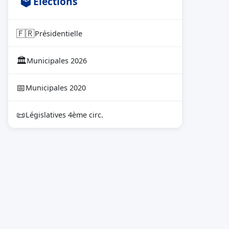
🗳 Élections
🇫🇷
Présidentielle
🏛
Municipales 2026
📅
Municipales 2020
📜
Législatives 4ème circ.