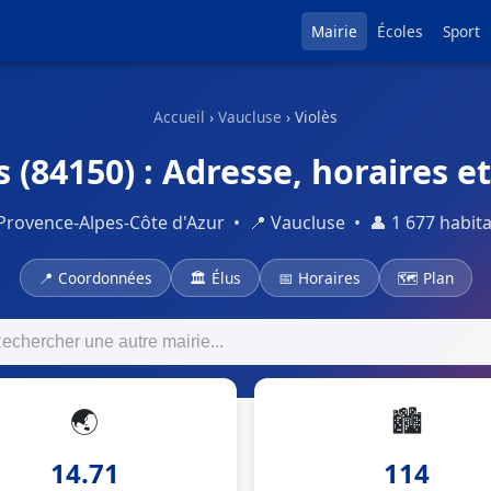
Mairie
Écoles
Sport
Accueil
›
Vaucluse
› Violès
s (84150) : Adresse, horaires et
Provence-Alpes-Côte d'Azur • 📍 Vaucluse • 👤 1 677 habit
📍 Coordonnées
🏛 Élus
📅 Horaires
🗺 Plan
🌏
🏙
14.71
114