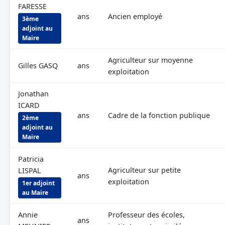
FARESSE
ans
Ancien employé
3ème
adjoint au
Maire
Agriculteur sur moyenne
Gilles GASQ
ans
exploitation
Jonathan
ICARD
ans
Cadre de la fonction publique
2ème
adjoint au
Maire
Patricia
Agriculteur sur petite
LISPAL
ans
exploitation
1er adjoint
au Maire
Annie
Professeur des écoles,
ans