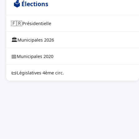
🗳 Élections
🇫🇷
Présidentielle
🏛
Municipales 2026
📅
Municipales 2020
📜
Législatives 4ème circ.