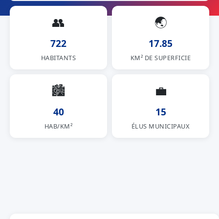
👥
🌏
722
17.85
HABITANTS
KM² DE SUPERFICIE
🏙
💼
40
15
HAB/KM²
ÉLUS MUNICIPAUX