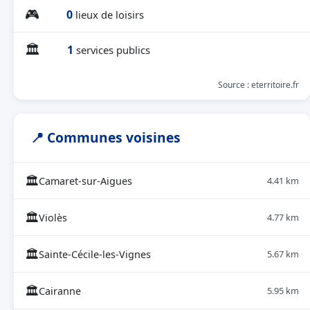
🎮
0
lieux de loisirs
🏛
1
services publics
Source : eterritoire.fr
📍 Communes voisines
🏛
Camaret-sur-Aigues
4.41 km
🏛
Violès
4.77 km
🏛
Sainte-Cécile-les-Vignes
5.67 km
🏛
Cairanne
5.95 km