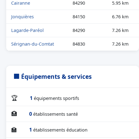
Cairanne
84290
5.95 km
Jonquières
84150
6.76 km
Lagarde-Paréol
84290
7.26 km
Sérignan-du-Comtat
84830
7.26 km
🏢 Équipements & services
🏆
1
équipements sportifs
🏥
0
établissements santé
🏫
1
établissements éducation