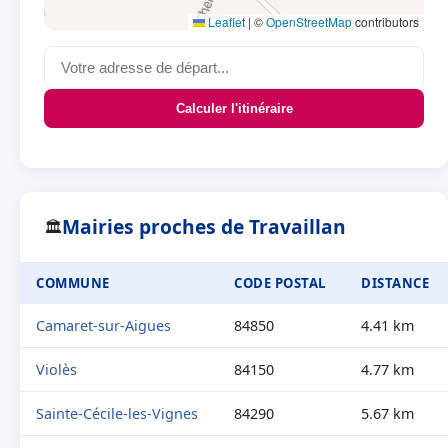
Leaflet
|
©
OpenStreetMap
contributors
Calculer l'itinéraire
Mairies proches de Travaillan
🏛
COMMUNE
CODE POSTAL
DISTANCE
Camaret-sur-Aigues
84850
4.41 km
Violès
84150
4.77 km
Sainte-Cécile-les-Vignes
84290
5.67 km