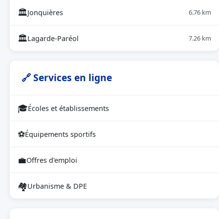
🏛
Jonquières
6.76 km
🏛
Lagarde-Paréol
7.26 km
🔗 Services en ligne
🎓
Écoles et établissements
⚽
Équipements sportifs
💼
Offres d'emploi
🏘
Urbanisme & DPE