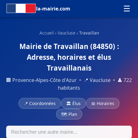
☰
la-mairie.com
Accueil
›
Vaucluse
› Travaillan
Mairie de Travaillan (84850) :
Adresse, horaires et élus
Travaillanais
🏢 Provence-Alpes-Côte d'Azur • 📍 Vaucluse • 👤 722
habitants
📍 Coordonnées
🏛 Élus
📅 Horaires
🗺 Plan