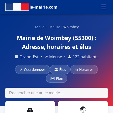
☰
la-mairie.com
Accueil
›
Meuse
› Woimbey
Mairie de Woimbey (55300) :
Adresse, horaires et élus
🏢 Grand-Est • 📍 Meuse • 👤 122 habitants
📍 Coordonnées
🏛 Élus
📅 Horaires
🗺 Plan
👥
🌏