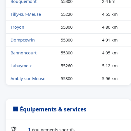
Bouquemont
55300
2.4 km
Tilly-sur-Meuse
55220
4.55 km
Troyon
55300
4.86 km
Dompcevrin
55300
4.91 km
Bannoncourt
55300
4.95 km
Lahaymeix
55260
5.12 km
Ambly-sur-Meuse
55300
5.96 km
🏢 Équipements & services
🏆
1
équipements sportifs