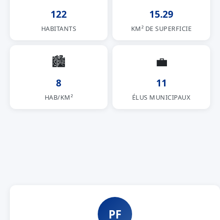
122
15.29
HABITANTS
KM² DE SUPERFICIE
🏙
💼
8
11
HAB/KM²
ÉLUS MUNICIPAUX
PF