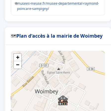
🌐
musees-meuse.fr/musee-departemental-raymond-
poincare-sampigny/
Plan d'accès à la mairie de Woimbey
🗺
+
−