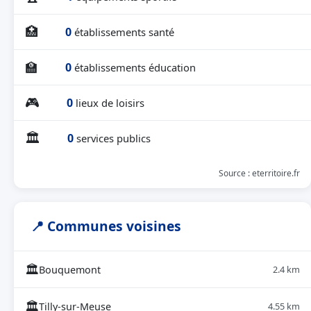
🏥
0
établissements santé
🏫
0
établissements éducation
🎮
0
lieux de loisirs
🏛
0
services publics
Source : eterritoire.fr
📍 Communes voisines
🏛
Bouquemont
2.4 km
🏛
Tilly-sur-Meuse
4.55 km