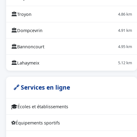
🏛
Troyon
4.86 km
🏛
Dompcevrin
4.91 km
🏛
Bannoncourt
4.95 km
🏛
Lahaymeix
5.12 km
🔗 Services en ligne
🎓
Écoles et établissements
⚽
Équipements sportifs