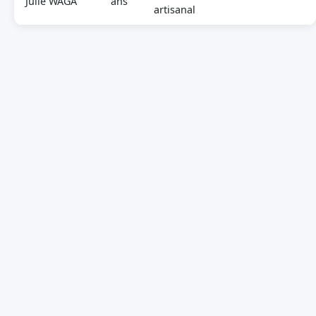
Julie WAGA
ans
artisanal