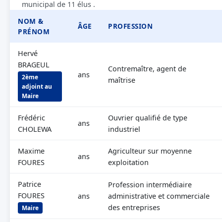
municipal de 11 élus .
NOM &
ÂGE
PROFESSION
PRÉNOM
Hervé
BRAGEUL
Contremaître, agent de
ans
2ème
maîtrise
adjoint au
Maire
Frédéric
Ouvrier qualifié de type
ans
CHOLEWA
industriel
Maxime
Agriculteur sur moyenne
ans
FOURES
exploitation
Patrice
Profession intermédiaire
FOURES
ans
administrative et commerciale
des entreprises
Maire