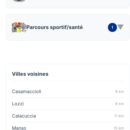
▼
Parcours sportif/santé
1
Villes voisines
Casamaccioli
8 km
Lozzi
8 km
Calacuccia
11 km
Manso
15 km