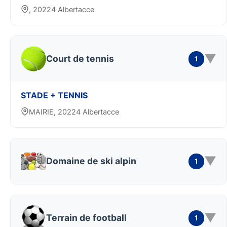
, 20224 Albertacce
▼
Court de tennis
1
STADE + TENNIS
MAIRIE, 20224 Albertacce
▼
Domaine de ski alpin
1
▼
Terrain de football
1