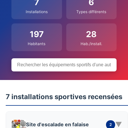
7
6
Installations
Types différents
197
28
Habitants
Hab./install.
7 installations sportives recensées
▼
Site d'escalade en falaise
2