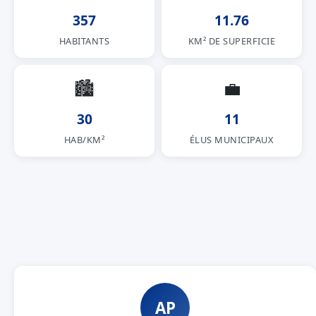
357
11.76
HABITANTS
KM² DE SUPERFICIE
🏙
💼
30
11
HAB/KM²
ÉLUS MUNICIPAUX
AP