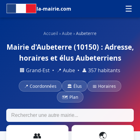
☰
la-mairie.com
Accueil
›
Aube
› Aubeterre
Mairie d'Aubeterre (10150) : Adresse,
horaires et élus Aubeterriens
🏢 Grand-Est • 📍 Aube • 👤 357 habitants
📍 Coordonnées
🏛 Élus
📅 Horaires
🗺 Plan
👥
🌏