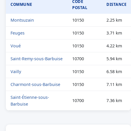
CODE
COMMUNE
DISTANCE
POSTAL
Montsuzain
10150
2.25 km
Feuges
10150
3.71 km
Voué
10150
4.22 km
Saint-Remy-sous-Barbuise
10700
5.94 km
Vailly
10150
6.58 km
Charmont-sous-Barbuise
10150
7.11 km
Saint-Étienne-sous-
10700
7.36 km
Barbuise