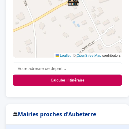
Leaflet
|
©
OpenStreetMap
contributors
Calculer l'itinéraire
Mairies proches d'Aubeterre
🏛