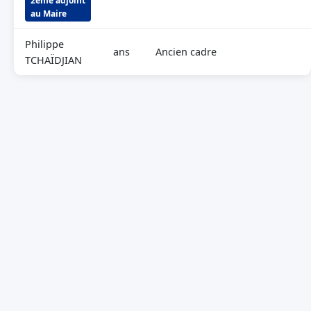
2ème adjoint
au Maire
Philippe
ans
Ancien cadre
TCHAÏDJIAN