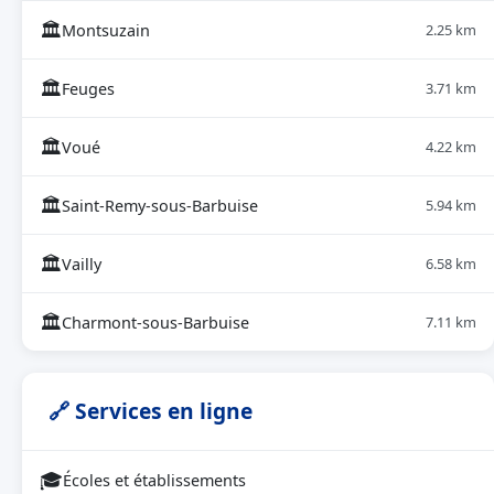
🏛
Montsuzain
2.25 km
🏛
Feuges
3.71 km
🏛
Voué
4.22 km
🏛
Saint-Remy-sous-Barbuise
5.94 km
🏛
Vailly
6.58 km
🏛
Charmont-sous-Barbuise
7.11 km
🔗 Services en ligne
🎓
Écoles et établissements