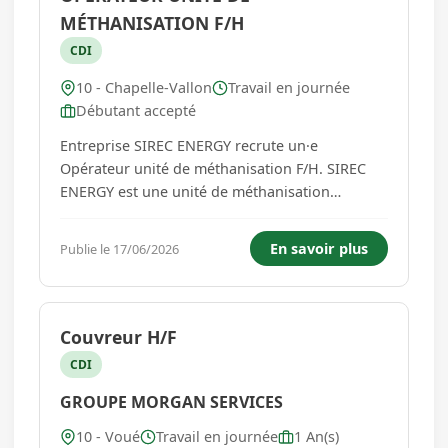
MÉTHANISATION F/H
CDI
10 - Chapelle-Vallon
Travail en journée
Débutant accepté
Entreprise SIREC ENERGY recrute un·e
Opérateur unité de méthanisation F/H. SIREC
ENERGY est une unité de méthanisation
agricole en injection de biométhane sur le
réseau GRTgaz, située à Chapelle-Vallon dans
En savoir plus
Publie le 17/06/2026
l’Aube (10). Cette entreprise est directement liée
à l’exploitation agricole ...
Couvreur H/F
CDI
GROUPE MORGAN SERVICES
10 - Voué
Travail en journée
1 An(s)