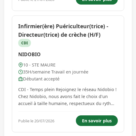
en BTS selon votre niveau, principalement dans
les domaines d...
Infirmier(ère) Puériculteur(trice) -
Directeur(trice) de crèche (H/F)
CDI
NIDOBIO
10 - STE MAURE
35H/semaine Travail en journée
Débutant accepté
CDI - Temps plein Rejoignez le réseau Nidobio !
Chez Nidobio, nous avons fait le choix d'un
accueil à taille humaine, respectueux du rythme
de chaque enfant, de l'environnement et des
familles. Notre réseau de micro-crèches
En savoir plus
Publie le 20/07/2026
écoresponsables place la bienveillance, la
qualité d'accueil et l'ac...