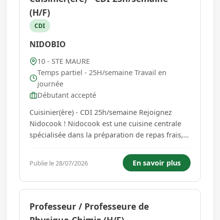
(H/F)
CDI
NIDOBIO
10 - STE MAURE
Temps partiel - 25H/semaine Travail en
journée
Débutant accepté
Cuisinier(ère) - CDI 25h/semaine Rejoignez
Nidocook ! Nidocook est une cuisine centrale
spécialisée dans la préparation de repas frais,
équilibrés et faits maison à destination des
jeunes enfants accueillis au sein de notre
En savoir plus
Publie le 28/07/2026
réseau de micro-crèches Nidobio. Dans le cadre
de notre dévelop...
Professeur / Professeure de