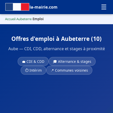
☰
la-mairie.com
Accueil
Aubeterre
Emploi
›
›
Offres d'emploi à Aubeterre (10)
Aube — CDI, CDD, alternance et stages à proximité
💼 CDI & CDD
🎓 Alternance & stages
⏱ Intérim
📍 Communes voisines