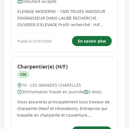
Débutant accepté
ELEVAGE MODERNE - 1500 TRUIES NAISSEUR
ENGRAISSEUR DANS L'AUBE RECHERCHE :
OUVRIER D'ELEVAGE Profil recherché : H/F
Débutant(e) accepté(e) Goût du contact
animalier, courageux et rigoureux dans votre
En savoir plus
Publie le 21/07/2026
travail, vous avez le sens de la communication
et l'envie d'apprendre. Vous serez formé(e) s...
Charpentier(e) (H/F)
CDI
10 - LES GRANDES CHAPELLES
35H/semaine Travail en journée
5 An(s)
Vous assurerez principalement tous travaux de
charpente (Neuf et rénovation). Entreprise qui
travaille en charpente et couverture.
35h/semaine, avec possibilité de 4heures
supplémentaires....