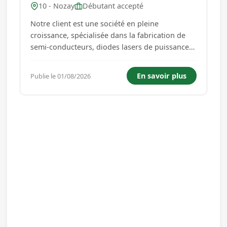
10 - Nozay
Débutant accepté
Notre client est une société en pleine
croissance, spécialisée dans la fabrication de
semi-conducteurs, diodes lasers de puissance
et de transmission, modules optoélectroniques
destinés aux réseaux optiques de
En savoir plus
Publie le 01/08/2026
communication et les applications industrielles
(automobile, défense, santé).Ratt...