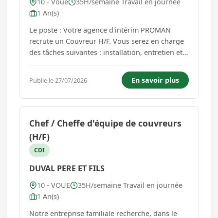
10 - Voué
35H/semaine Travail en journée
1 An(s)
Le poste : Votre agence d'intérim PROMAN
recrute un Couvreur H/F. Vous serez en charge
des tâches suivantes : installation, entretien et
réparation de toitures. Vous réaliserez des
travaux de couverture en tuiles, ardoises ou
En savoir plus
Publie le 27/07/2026
tôles. Vous serez également amené à poser des
gouttières et des �...
Chef / Cheffe d'équipe de couvreurs
(H/F)
CDI
DUVAL PERE ET FILS
10 - VOUE
35H/semaine Travail en journée
1 An(s)
Notre entreprise familiale recherche, dans le