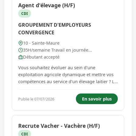
Agent d'élevage (H/F)
CDI
GROUPEMENT D'EMPLOYEURS
CONVERGENCE
10 - Sainte-Maure
35H/semaine Travail en journée...
Débutant accepté
Vous souhaitez évoluer au sein d'une
exploitation agricole dynamique et mettre vos
compétences au service d'un élevage laitier ? Le
Groupement d'Employeurs Convergence
recrute, pour l'une de ses entreprises
En savoir plus
Publie le 07/07/2026
adhérentes située à proximité de Troyes, un(e)
Agent d'élevage H/F en CDI. Vos missi...
Recrute Vacher - Vachère (H/F)
CDI