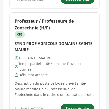
notre projet. Nous accueillons les enfants dans
un environnement chaleu...
Professeur / Professeure de
Zootechnie (H/F)
CDI
SYND PROF AGRICOLE DOMAINE SAINTE-
MAURE
10 - SAINTE-MAURE
Temps partiel - 18H/semaine Travail en
journée
Débutant accepté
Description du poste Le Lycée privé Sainte-
Maure recrute un(e) Professeur(e) de
Zootechnie dans le cadre d'un contrat de droit
public à temps plein. Vous assurerez des
enseignements auprès d'élèves et d'étudiants,
En savoir plus
Publie le 21/07/2026