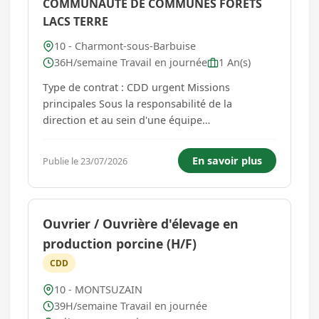
COMMUNAUTE DE COMMUNES FORETS
LACS TERRE
10 - Charmont-sous-Barbuise
36H/semaine Travail en journée
1 An(s)
Type de contrat : CDD urgent Missions
principales Sous la responsabilité de la
direction et au sein d'une équipe
pluridisciplinaire, l'auxiliaire de puériculture
participe à l'accueil et à l'accompagnement de
En savoir plus
Publie le 23/07/2026
jeunes enfants dans le respect de leurs besoins
et de leur rythme. À ce titre, vous...
Ouvrier / Ouvrière d'élevage en
production porcine (H/F)
CDD
10 - MONTSUZAIN
39H/semaine Travail en journée