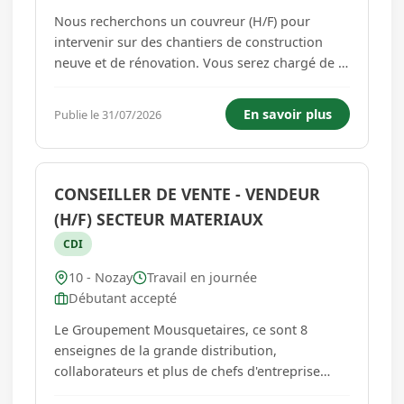
Nous recherchons un couvreur (H/F) pour
intervenir sur des chantiers de construction
neuve et de rénovation. Vous serez chargé de la
pose, de la réparation et de l'entretien des
toitures (tuiles, ardoises, zinc, bac acier), ainsi
En savoir plus
Publie le 31/07/2026
que des travaux d'isolation et d'étanchéité.
Vous préparerez et...
CONSEILLER DE VENTE - VENDEUR
(H/F) SECTEUR MATERIAUX
CDI
10 - Nozay
Travail en journée
Débutant accepté
Le Groupement Mousquetaires, ce sont 8
enseignes de la grande distribution,
collaborateurs et plus de chefs d'entreprise
indépendants !Bricomarché, enseigne de