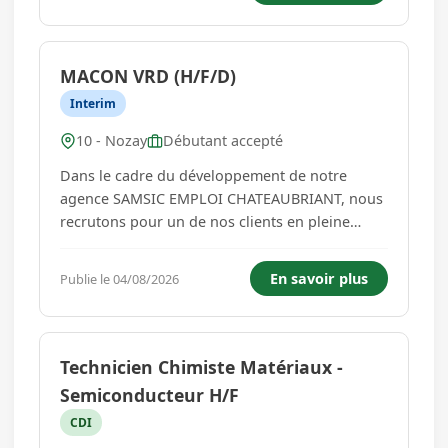
préventive et ...
MACON VRD (H/F/D)
Interim
10 - Nozay
Débutant accepté
Dans le cadre du développement de notre
agence SAMSIC EMPLOI CHATEAUBRIANT, nous
recrutons pour un de nos clients en pleine
croissance un MACON /MACON VRD (H/F) sur le
secteur de NOZAY:Vos missions seront les
En savoir plus
Publie le 04/08/2026
suivantes :- Sécurisation du chantier
(signalisation, balisage, déviations, etc.). - Pos...
Technicien Chimiste Matériaux -
Semiconducteur H/F
CDI