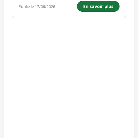
bricolage emblématique du Groupement,
En savoir plus
Publie le 17/06/2026
classée 3ème en France dans sa catégorie,
accueille quotidiennement amateurs de
jardinage et bri...