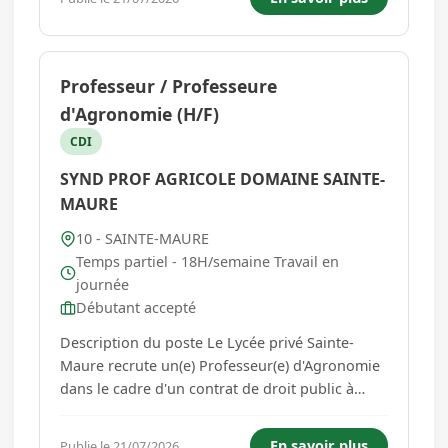
de la 4ème à la terminale, voire au BTS selon
votre niveau, dans les domain...
Professeur / Professeure
d'Agronomie (H/F)
CDI
SYND PROF AGRICOLE DOMAINE SAINTE-
MAURE
10 - SAINTE-MAURE
Temps partiel - 18H/semaine Travail en
journée
Débutant accepté
Description du poste Le Lycée privé Sainte-
Maure recrute un(e) Professeur(e) d'Agronomie
dans le cadre d'un contrat de droit public à
temps plein. Vous assurerez des enseignements
auprès d'élèves de la 4ème à la terminale, voire
En savoir plus
Publie le 21/07/2026