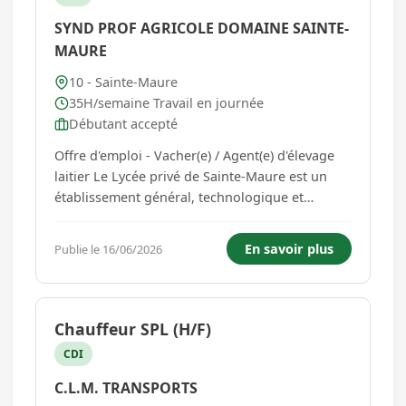
SYND PROF AGRICOLE DOMAINE SAINTE-
MAURE
10 - Sainte-Maure
35H/semaine Travail en journée
Débutant accepté
Offre d'emploi - Vacher(e) / Agent(e) d'élevage
laitier Le Lycée privé de Sainte-Maure est un
établissement général, technologique et
professionnel agricole situé à 10 minutes de
Troyes. Il accueille des élèves de la 4ème au
En savoir plus
Publie le 16/06/2026
BTS, notamment dans les domaines de
l'agriculture, de l'environ...
Chauffeur SPL (H/F)
CDI
C.L.M. TRANSPORTS