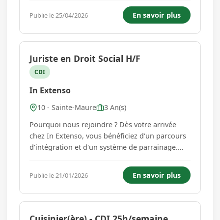
de nombreux avantages : mutuelle, prévoyance,
En savoir plus
Publie le 25/04/2026
remboursement des frais de transports en
commun et mobi...
Juriste en Droit Social H/F
CDI
In Extenso
10 - Sainte-Maure
3 An(s)
Pourquoi nous rejoindre ? Dès votre arrivée
chez In Extenso, vous bénéficiez d'un parcours
d'intégration et d'un système de parrainage.
Nos agences/Notre groupe offrent également
de nombreux avantages : mutuelle, prévoyance,
En savoir plus
Publie le 21/01/2026
remboursement des frais de transports en
commun et mobilité dura...
Cuisinier(ère) - CDI 25h/semaine