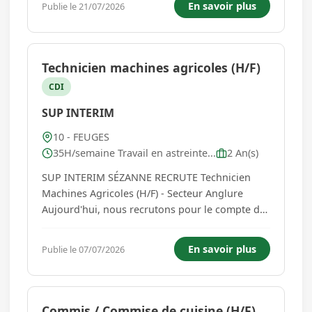
En savoir plus
Publie le 21/07/2026
Technicien machines agricoles (H/F)
CDI
SUP INTERIM
10 - FEUGES
35H/semaine Travail en astreinte...
2 An(s)
SUP INTERIM SÉZANNE RECRUTE Technicien
Machines Agricoles (H/F) - Secteur Anglure
Aujourd'hui, nous recrutons pour le compte de
l'un de nos clients, acteur reconnu dans le
domaine du machinisme agricole. Vos missions
En savoir plus
Publie le 07/07/2026
Au sein de l'atelier et rattaché(e) au chef
d'atelier, vous intervenez sur l'...
Commis / Commise de cuisine (H/F)