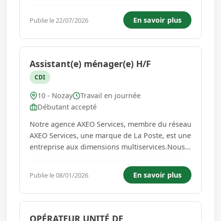
publics. Vos missions, si vous l'acceptez
:Remblayage et compactage des tranchéesMise
En savoir plus
Publie le 22/07/2026
en place des repères, pour des ouvrages à
mettre en place ou à réal...
Assistant(e) ménager(e) H/F
CDI
10 - Nozay
Travail en journée
Débutant accepté
Notre agence AXEO Services, membre du réseau
AXEO Services, une marque de La Poste, est une
entreprise aux dimensions multiservices.Nous
proposons des services destinés aux
particuliers comme aux professionnels.L'agence
En savoir plus
Publie le 08/01/2026
AXEO Services recherche, un(e) assistant(e)
ménager(e) en contrat à durée i...
OPÉRATEUR UNITÉ DE