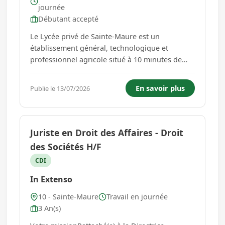
journée
Débutant accepté
Le Lycée privé de Sainte-Maure est un
établissement général, technologique et
professionnel agricole situé à 10 minutes de
Troyes. Il accueille des élèves de la 4ème au
BTS, notamment dans les domaines de
En savoir plus
Publie le 13/07/2026
l'agriculture, de l'environnement, de l'eau, de la
filière équine et des sciences. ...
Juriste en Droit des Affaires - Droit
des Sociétés H/F
CDI
In Extenso
10 - Sainte-Maure
Travail en journée
3 An(s)