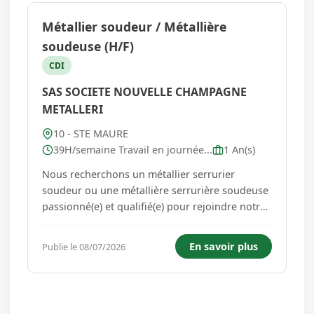
Métallier soudeur / Métallière
soudeuse (H/F)
CDI
SAS SOCIETE NOUVELLE CHAMPAGNE
METALLERI
10 - STE MAURE
39H/semaine Travail en journée...
1 An(s)
Nous recherchons un métallier serrurier
soudeur ou une métallière serrurière soudeuse
passionné(e) et qualifié(e) pour rejoindre notre
équipe dynamique. Dans ce rôle, vous serez
responsable de la fabrication et de l'assemblage
En savoir plus
Publie le 08/07/2026
d'éléments en acier, contribuant ainsi à des
projets de constr...