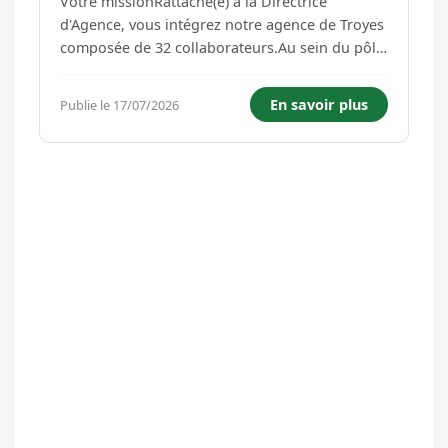
Votre missionRattaché(e) à la Directrice
d'Agence, vous intégrez notre agence de Troyes
composée de 32 collaborateurs.Au sein du pôle
juridique, vous assurez en toute autonomie la
gestion d'un portefeuille de sociétés et
En savoir plus
Publie le 17/07/2026
accompagnez les dirigeants dans leurs
problématiques juridiques couran...