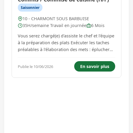
Saisonnier
10 - CHARMONT SOUS BARBUISE
35H/semaine Travail en journée
6 Mois
Vous serez chargé(e) d'assiste le chef et l'équipe
à la préparation des plats Exécuter les taches
préalables à l'élaboration des mets : éplucher
les légumes, préparer la viande (tranchage,
désossage...), évaluer la quantité de produit de
En savoir plus
Publie le 10/06/2026
base, approvisionner des denrées en chambre
fr...