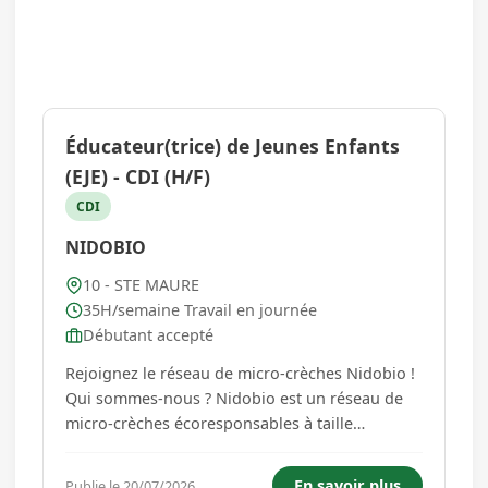
Éducateur(trice) de Jeunes Enfants
(EJE) - CDI (H/F)
CDI
NIDOBIO
10 - STE MAURE
35H/semaine Travail en journée
Débutant accepté
Rejoignez le réseau de micro-crèches Nidobio !
Qui sommes-nous ? Nidobio est un réseau de
micro-crèches écoresponsables à taille
humaine, où le bien-être des enfants, des
familles et des professionnels est au cœur de
En savoir plus
Publie le 20/07/2026