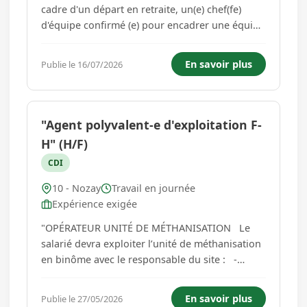
cadre d'un départ en retraite, un(e) chef(fe)
d'équipe confirmé (e) pour encadrer une équipe
sur chantier, que ce soit sur des projets neufs
ou en rénovation. PROFIL RECHERCHE : -
En savoir plus
Publie le 16/07/2026
Expérience significative en couverture et
zinguerie - Sens de l'org...
"Agent polyvalent-e d'exploitation F-
H" (H/F)
CDI
10 - Nozay
Travail en journée
Expérience exigée
"OPÉRATEUR UNITÉ DE MÉTHANISATION Le
salarié devra exploiter l’unité de méthanisation
en binôme avec le responsable du site : -
Alimentation quotidienne du méthaniseur ; -
Contrôle technique quotidien et entretien du
En savoir plus
Publie le 27/05/2026
site, des locaux, du matériel ; - Maintenance