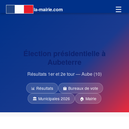
☰
la-mairie.com
Élection présidentielle à
Aubeterre
Résultats 1er et 2e tour — Aube (10)
📊 Résultats
🏫 Bureaux de vote
🏛 Municipales 2026
🏠 Mairie