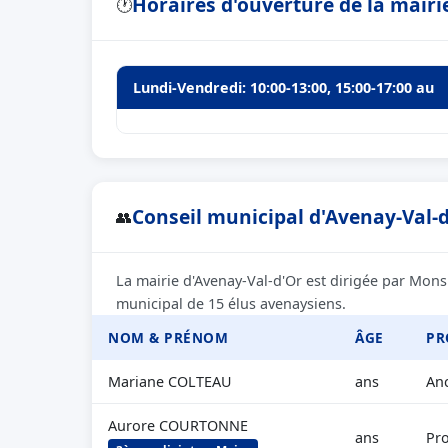
Horaires d'ouverture de la mairi
🕐
Lundi-Vendredi: 10:00-13:00, 15:00-17:00 au
Conseil municipal d'Avenay-Val-d
👥
La mairie d'Avenay-Val-d'Or est dirigée par Mons
municipal de 15 élus avenaysiens.
NOM & PRÉNOM
ÂGE
PR
Mariane COLTEAU
ans
Anc
Aurore COURTONNE
ans
Pro