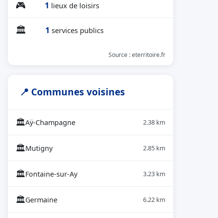
🎮
1
lieux de loisirs
🏛
1
services publics
Source : eterritoire.fr
📍 Communes voisines
🏛
Aÿ-Champagne
2.38 km
🏛
Mutigny
2.85 km
🏛
Fontaine-sur-Ay
3.23 km
🏛
Germaine
6.22 km