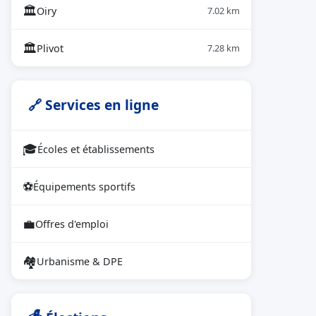
🏛
Oiry
7.02 km
🏛
Plivot
7.28 km
🔗 Services en ligne
🎓
Écoles et établissements
⚽
Équipements sportifs
💼
Offres d'emploi
🏘
Urbanisme & DPE