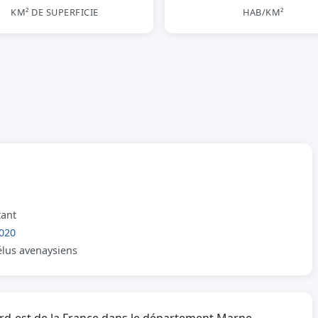
KM² DE SUPERFICIE
HAB/KM²
tant
020
 élus avenaysiens