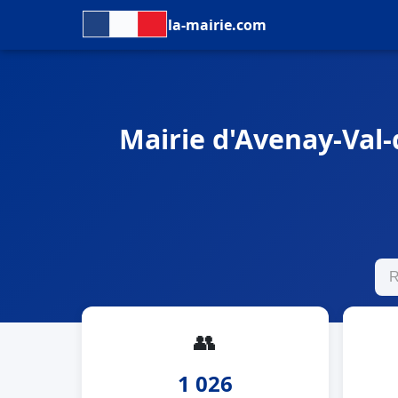
la-mairie.com
Mairie d'Avenay-Val-d
👥
1 026