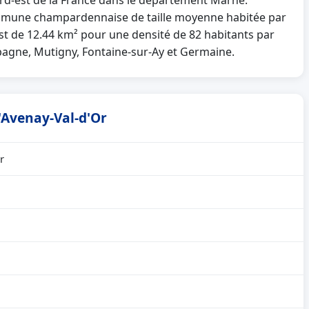
ord-est de la France dans le département Marne.
mune champardennaise de taille moyenne habitée par
est de 12.44 km² pour une densité de 82 habitants par
mpagne, Mutigny, Fontaine-sur-Ay et Germaine.
d'Avenay-Val-d'Or
r