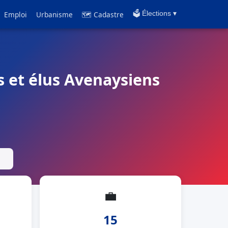
Emploi
Urbanisme
🗺 Cadastre
🗳️ Élections ▾
es et élus Avenaysiens
💼
15