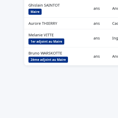
Ghislain SAINTOT
ans
Anc
Maire
Aurore THIERRY
ans
Cad
Melanie VITTE
ans
Ing
1er adjoint au Maire
Bruno WARSKOTTE
ans
Anc
2ème adjoint au Maire