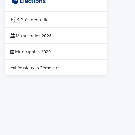
🗳 Élections
🇫🇷
Présidentielle
🏛
Municipales 2026
📅
Municipales 2020
📜
Législatives 3ème circ.