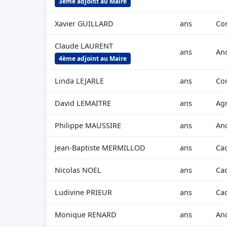
3ème adjoint au Maire
Xavier GUILLARD
ans
Con
Claude LAURENT
ans
Anc
4ème adjoint au Maire
Linda LEJARLE
ans
Con
David LEMAITRE
ans
Agr
Philippe MAUSSIRE
ans
Anc
Jean-Baptiste MERMILLOD
ans
Cad
Nicolas NOEL
ans
Cad
Ludivine PRIEUR
ans
Cad
Monique RENARD
ans
Anc