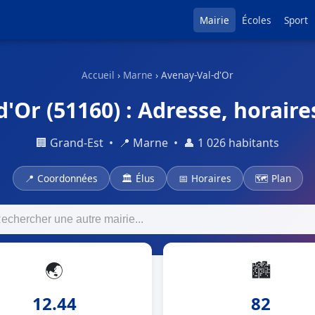
Mairie
Écoles
Sport
Accueil
›
Marne
› Avenay-Val-d'Or
'Or (51160) : Adresse, horair
🏢 Grand-Est • 📍 Marne • 👤 1 026 habitants
📍 Coordonnées
🏛 Élus
📅 Horaires
🗺 Plan
🌏
🏙
12.44
82