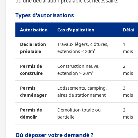
ou une déclaration préalable est nécessaire.
Types d'autorisations
Autorisation
Cas d'application
Délai
Declaration
Travaux légers, clôtures,
1
préalable
extensions < 20m²
mois
Permis de
Construction neuve,
2
construire
extension > 20m²
mois
Permis
Lotissements, camping,
3
d'aménager
aires de stationnement
mois
Permis de
Démolition totale ou
2
démolir
partielle
mois
Où déposer votre demandé ?