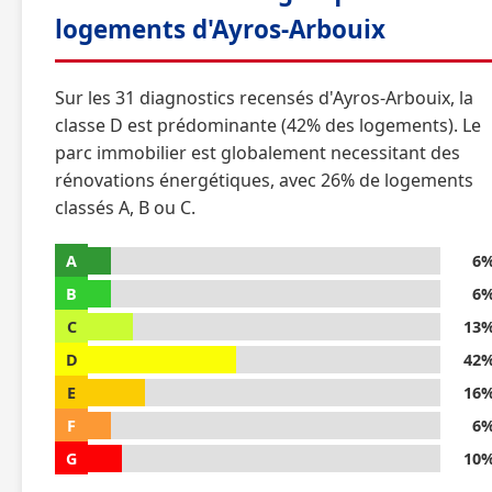
logements d'Ayros-Arbouix
Sur les 31 diagnostics recensés d'Ayros-Arbouix, la
classe D est prédominante (42% des logements). Le
parc immobilier est globalement necessitant des
rénovations énergétiques, avec 26% de logements
classés A, B ou C.
A
6
B
6
C
13
D
42
E
16
F
6
G
10