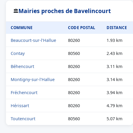
Mairies proches de Bavelincourt
🏛
COMMUNE
CODE POSTAL
DISTANCE
Beaucourt-sur-l'Hallue
80260
1.93 km
Contay
80560
2.43 km
Béhencourt
80260
3.11 km
Montigny-sur-l'Hallue
80260
3.14 km
Fréchencourt
80260
3.94 km
Hérissart
80260
4.79 km
Toutencourt
80560
5.07 km