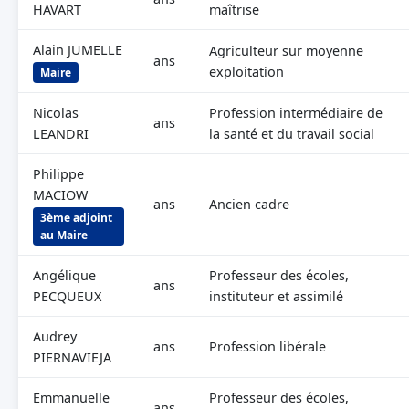
HAVART
maîtrise
Alain JUMELLE
Agriculteur sur moyenne
ans
exploitation
Maire
Nicolas
Profession intermédiaire de
ans
LEANDRI
la santé et du travail social
Philippe
MACIOW
ans
Ancien cadre
3ème adjoint
au Maire
Angélique
Professeur des écoles,
ans
PECQUEUX
instituteur et assimilé
Audrey
ans
Profession libérale
PIERNAVIEJA
Emmanuelle
Professeur des écoles,
ans