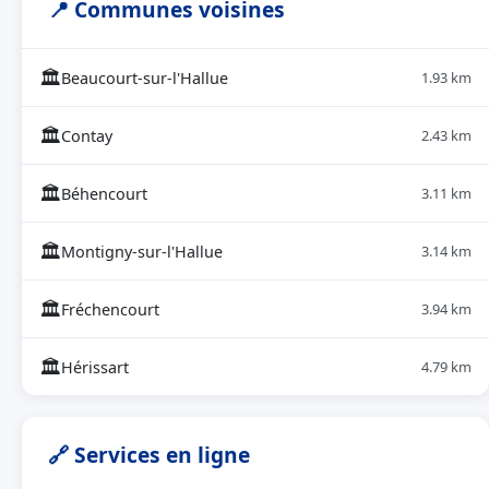
📍 Communes voisines
🏛
Beaucourt-sur-l'Hallue
1.93 km
🏛
Contay
2.43 km
🏛
Béhencourt
3.11 km
🏛
Montigny-sur-l'Hallue
3.14 km
🏛
Fréchencourt
3.94 km
🏛
Hérissart
4.79 km
🔗 Services en ligne