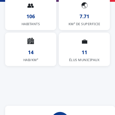
👥
🌏
106
7.71
HABITANTS
KM² DE SUPERFICIE
🏙
💼
14
11
HAB/KM²
ÉLUS MUNICIPAUX