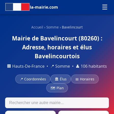
☰
la-mairie.com
Accueil
›
Somme
› Bavelincourt
Mairie de Bavelincourt (80260) :
Adresse, horaires et élus
Bavelincourtois
🏢 Hauts-De-France • 📍 Somme • 👤 106 habitants
📍 Coordonnées
🏛 Élus
📅 Horaires
🗺 Plan