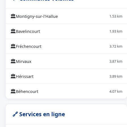
🏛
Montigny-sur-l'Hallue
1.53 km
🏛
Bavelincourt
1.93 km
🏛
Fréchencourt
3.72 km
🏛
Mirvaux
3.87 km
🏛
Hérissart
3.89 km
🏛
Béhencourt
4.07 km
🔗 Services en ligne