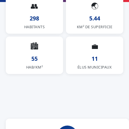
👥
🌏
298
5.44
HABITANTS
KM² DE SUPERFICIE
🏙
💼
55
11
HAB/KM²
ÉLUS MUNICIPAUX