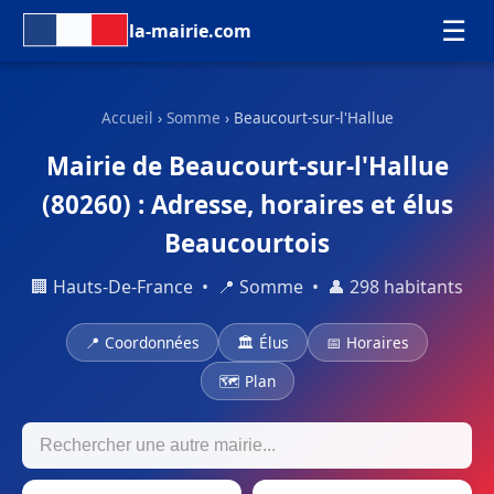
☰
la-mairie.com
Accueil
›
Somme
› Beaucourt-sur-l'Hallue
Mairie de Beaucourt-sur-l'Hallue
(80260) : Adresse, horaires et élus
Beaucourtois
🏢 Hauts-De-France • 📍 Somme • 👤 298 habitants
📍 Coordonnées
🏛 Élus
📅 Horaires
🗺 Plan