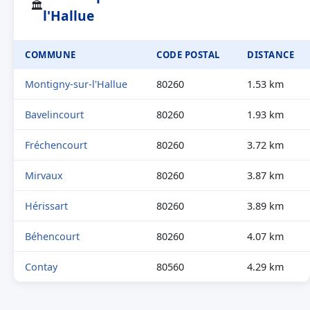
🏛
l'Hallue
COMMUNE
CODE POSTAL
DISTANCE
Montigny-sur-l'Hallue
80260
1.53 km
Bavelincourt
80260
1.93 km
Fréchencourt
80260
3.72 km
Mirvaux
80260
3.87 km
Hérissart
80260
3.89 km
Béhencourt
80260
4.07 km
Contay
80560
4.29 km