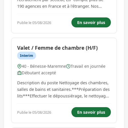
190 agences en France et à l'étranger. Nos
agences d'emploi BTP & Industrie recrutent en
CDI, CDD et intérim dans les secteurs du gros
En savoir plus
Publie le 05/08/2026
oeuvre, du second œuvre, des travaux publics
et des espaces verts. A...
Valet / Femme de chambre (H/F)
Interim
40 - Bénesse-Maremne
Travail en journée
Débutant accepté
Description du poste Nettoyage des chambres,
salles de bains et sanitaires.***Préparation des
lits***Effectuer le dépoussiérage, le nettoyage
du mobilier***Vider les poubelles***Passer
l'aspirateur, le balai et la serpillière***mais
En savoir plus
Publie le 05/08/2026
aussi aide au petit déjeuner Horaires : 8h - 13h
Travail 6j...