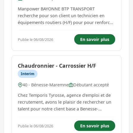
Manpower BAYONNE BTP TRANSPORT
recherche pour son client un technicien en
équipements routiers (H/F) pour pour renforcer
son équipe. La sécurité des usagers est notre
priorité, et nous nous engageons à fournir des
En savoir plus
Publie le 06/08/2026
équipements conformes et de haute qualité
pour assurer cette mission essentiel...
Chaudronnier - Carrossier H/F
Interim
40 - Bénesse-Maremne
Débutant accepté
Chez Temporis Tyrosse, agence d'emploi et de
recrutement, avons le plaisir de rechercher un
talent pour notre client base a Benesse-
Maremne (). Cette entreprise, specialisee dans
la reparation de bennes, est a la recherche d'un
En savoir plus
Publie le 06/08/2026
carrossier PL experimente en soudure H/F.