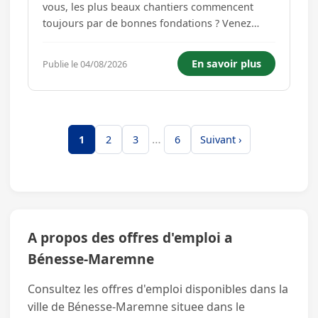
vous, les plus beaux chantiers commencent
toujours par de bonnes fondations ? Venez
construire les routes de demain avec nous !
Description du poste : Nous recherchons un
En savoir plus
Publie le 04/08/2026
maçon VRD pour intervenir sur différents
chantiers de travaux publics. Vos mission...
…
1
2
3
6
Suivant ›
A propos des offres d'emploi a
Bénesse-Maremne
Consultez les offres d'emploi disponibles dans la
ville de Bénesse-Maremne situee dans le