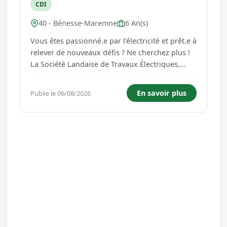
CDI
40 - Bénesse-Maremne
6 An(s)
Vous êtes passionné.e par l'électricité et prêt.e à
relever de nouveaux défis ? Ne cherchez plus !
La Société Landaise de Travaux Électriques,
SLTE, un acteur incontournable dans le
domaine de l'installation et de la maintenance
En savoir plus
Publie le 06/08/2026
électrique, recherche de nouveaux talents pour
renforcer ses...