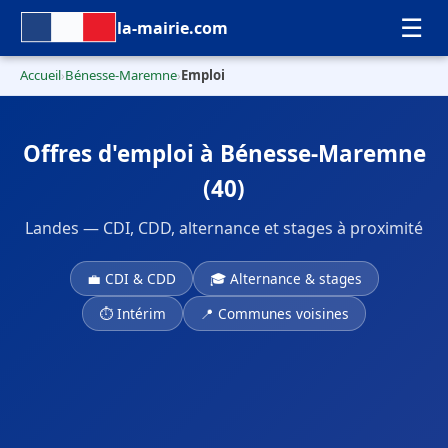
☰
la-mairie.com
Accueil
Bénesse-Maremne
Emploi
›
›
Offres d'emploi à Bénesse-Maremne
(40)
Landes — CDI, CDD, alternance et stages à proximité
💼 CDI & CDD
🎓 Alternance & stages
⏱ Intérim
📍 Communes voisines