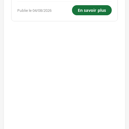
déchargement selon les besoins ;Contrôler
l'état du véhicule avant et après chaque tournée
En savoir plus
Publie le 04/08/2026
;Veiller au respect de la réglementation du
transport routier ;Compléter...