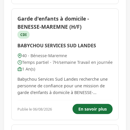
Imaginez-vous dans un atelie...
Garde d'enfants à domicile -
BENESSE-MAREMNE (H/F)
CDI
BABYCHOU SERVICES SUD LANDES
40 - Bénesse-Maremne
Temps partiel - 7H/semaine Travail en journée
1 An(s)
Babychou Services Sud Landes recherche une
personne de confiance pour une mission de
garde d'enfants à domicile à BENESSE-
MAREMNE. Enfants à garder : - 1 enfant de 5
ans. Jours et horaires : - A partir de septembre,
En savoir plus
Publie le 06/08/2026
les jeudis et vendredis, de 16h30 à 20h Missions
: - Accueil des enfants au ...