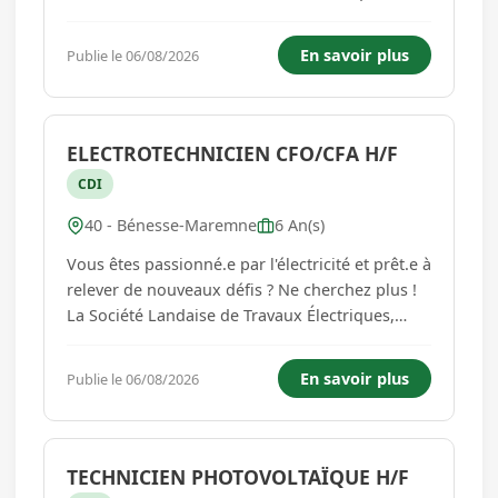
SLTE, un acteur incontournable dans le
domaine de l'installation et de la maintenance
En savoir plus
Publie le 06/08/2026
électrique, recherche de nouveaux talents pour
renforcer ses...
ELECTROTECHNICIEN CFO/CFA H/F
CDI
40 - Bénesse-Maremne
6 An(s)
Vous êtes passionné.e par l'électricité et prêt.e à
relever de nouveaux défis ? Ne cherchez plus !
La Société Landaise de Travaux Électriques,
SLTE, un acteur incontournable dans le
domaine de l'installation et de la maintenance
En savoir plus
Publie le 06/08/2026
électrique, recherche de nouveaux talents pour
renforcer ses...
TECHNICIEN PHOTOVOLTAÏQUE H/F