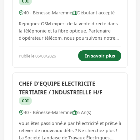
CDI
40 - Bénesse-Maremne
Débutant accepté
Rejoignez OSM expert de la vente directe dans
la téléphonie et la fibre optique. Partenaire
d'opérateur télécom, nous poursuivons notre
développement dans un secteur en pleine
croissance, grâce au plan France très haut débit
En savoir plus
Publie le 06/08/2026
qui consiste à faire bénéficier les prospects de
la fibre opti...
CHEF D'EQUIPE ELECTRICITE
TERTIAIRE / INDUSTRIELLE H/F
CDI
40 - Bénesse-Maremne
6 An(s)
Vous êtes passionné.e par l'électricité et prêt.e à
relever de nouveaux défis ? Ne cherchez plus !
La Société Landaise de Travaux Électriques,