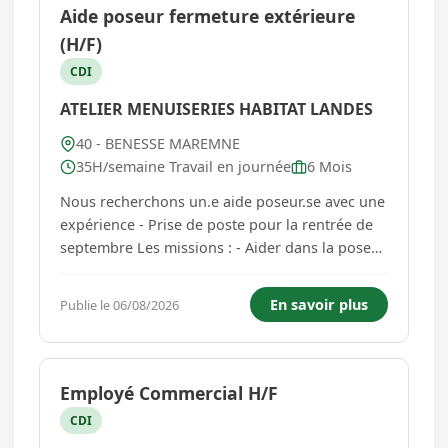
Aide poseur fermeture extérieure
(H/F)
CDI
ATELIER MENUISERIES HABITAT LANDES
40 - BENESSE MAREMNE
35H/semaine Travail en journée
6 Mois
Nous recherchons un.e aide poseur.se avec une
expérience - Prise de poste pour la rentrée de
septembre Les missions : - Aider dans la pose
des éléments (portes d'entrée, fenêtres, stores
et volets, portails, portes de garage, pergolas)
En savoir plus
Publie le 06/08/2026
et s'assurer de la bonne installation des
fermetures, en ...
Employé Commercial H/F
CDI