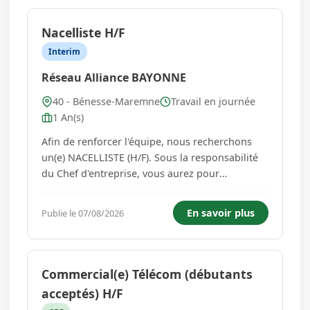
Nacelliste H/F
Interim
Réseau Alliance BAYONNE
40 - Bénesse-Maremne
Travail en journée
1 An(s)
Afin de renforcer l'équipe, nous recherchons
un(e) NACELLISTE (H/F). Sous la responsabilité
du Chef d'entreprise, vous aurez pour
principales missions de : - Conduire une nacelle
grande hauteur (40 mètres et 57 mètres) -
En savoir plus
Publie le 07/08/2026
Réaliser des travaux d'installation et de
manutention en hauteur - Pro...
Commercial(e) Télécom (débutants
acceptés) H/F