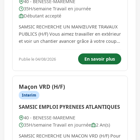
40 - BENESSE-MAREMNE
35H/semaine Travail en journée
Débutant accepté
SAMSIC RECHERCHE UN MANŒUVRE TRAVAUX
PUBLICS (H/F) Vous aimez travailler en extérieur
et voir un chantier avancer grâce à votre coup
de main ? Rejoignez nos équipes ! Description
du poste : Nous recherchons un manœuvre TP
En savoir plus
Publie le 04/08/2026
pour intervenir sur différents chantiers de
travaux publics. Vos mi...
Maçon VRD (H/F)
Interim
SAMSIC EMPLOI PYRENEES ATLANTIQUES
40 - BENESSE-MAREMNE
35H/semaine Travail en journée
2 An(s)
SAMSIC RECHERCHE UN MACON VRD (H/F) Pour