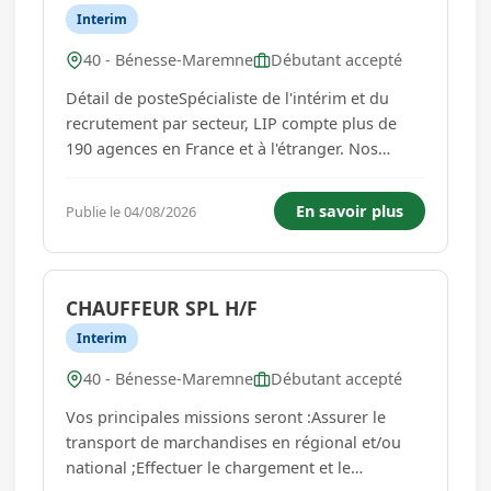
Interim
40 - Bénesse-Maremne
Débutant accepté
Détail de posteSpécialiste de l'intérim et du
recrutement par secteur, LIP compte plus de
190 agences en France et à l'étranger. Nos
agences d'emploi BTP & Industrie recrutent en
CDI, CDD et intérim dans les secteurs du gros
En savoir plus
Publie le 04/08/2026
oeuvre, du second œuvre, des travaux publics
et des espaces verts. A...
CHAUFFEUR SPL H/F
Interim
40 - Bénesse-Maremne
Débutant accepté
Vos principales missions seront :Assurer le
transport de marchandises en régional et/ou
national ;Effectuer le chargement et le