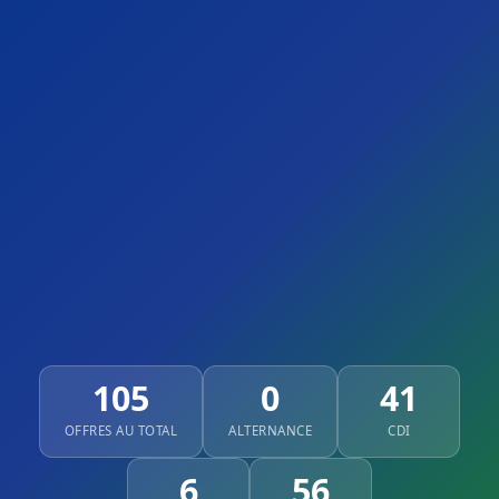
105
0
41
OFFRES AU TOTAL
ALTERNANCE
CDI
6
56