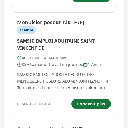
Benesse Maremne et sa périphérie. Les
missions du poste - Maço...
Menuisier poseur Alu (H/F)
Interim
SAMSIC EMPLOI AQUITAINE SAINT
VINCENT DE
40 - BENESSE MAREMNE
35H/semaine Travail en journée
1 An(s)
SAMSIC EMPLOI TYROSSE RECRUTE DES
MENUISIERS POSEURS ALUMINIUM N2/N3 (H/F)
Tu maîtrises la pose de menuiseries aluminium
et tu apprécies le travail de précision ? Tu aimes
voir un chantier prendre forme grâce à ton
En savoir plus
Publie le 04/08/2026
savoir-faire ? Alors cette offre est faite pour toi !
Notre client, spécialist...