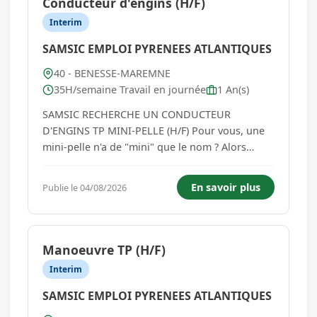
Conducteur d'engins (H/F)
Interim
SAMSIC EMPLOI PYRENEES ATLANTIQUES
40 - BENESSE-MAREMNE
35H/semaine Travail en journée
1 An(s)
SAMSIC RECHERCHE UN CONDUCTEUR
D'ENGINS TP MINI-PELLE (H/F) Pour vous, une
mini-pelle n'a de "mini" que le nom ? Alors
prenez les commandes de votre prochain
chantier ! Description du poste : Nous
En savoir plus
Publie le 04/08/2026
recherchons un conducteur d'engins TP
spécialisé en mini-pelle pour intervenir sur
différents cha...
Manoeuvre TP (H/F)
Interim
SAMSIC EMPLOI PYRENEES ATLANTIQUES