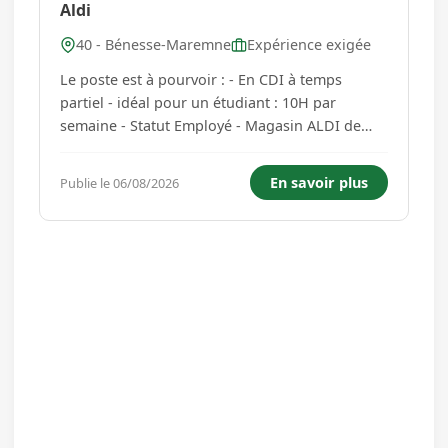
Aldi
40 - Bénesse-Maremne
Expérience exigée
Le poste est à pourvoir : - En CDI à temps
partiel - idéal pour un étudiant : 10H par
semaine - Statut Employé - Magasin ALDI de
Bénesse-Maremne situé au 617 Route de Dax -
Route Départementale 810 40230 BÉNESSE-
En savoir plus
Publie le 06/08/2026
MAREMNE - Parcours de formation et
d'intégration prévue sur plusieurs semain...