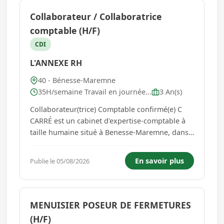
Collaborateur / Collaboratrice
comptable (H/F)
CDI
L'ANNEXE RH
40 - Bénesse-Maremne
35H/semaine Travail en journée...
3 An(s)
Collaborateur(trice) Comptable confirmé(e) C
CARRÉ est un cabinet d'expertise-comptable à
taille humaine situé à Benesse-Maremne, dans
le Sud des Landes. Dirigé par Clémence
Couturier, expert-comptable diplômée forte de
En savoir plus
Publie le 05/08/2026
15 ans d'expérience, le cabinet accompagne
une clientèle de TPE, in...
MENUISIER POSEUR DE FERMETURES
(H/F)