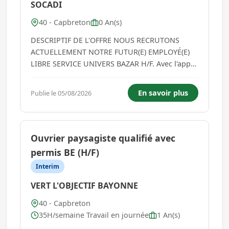
SOCADI
40 - Capbreton
0 An(s)
DESCRIPTIF DE L'OFFRE NOUS RECRUTONS
ACTUELLEMENT NOTRE FUTUR(E) EMPLOYÉ(E)
LIBRE SERVICE UNIVERS BAZAR H/F. Avec l'appui
du Manager de rayon, vous contribuez à la
satisfaction des clients par un service conforme
En savoir plus
Publie le 05/08/2026
à la politique du magasin. Vous êtes en charge
de la réception et la mise en ray...
Ouvrier paysagiste qualifié avec
permis BE (H/F)
Interim
VERT L'OBJECTIF BAYONNE
40 - Capbreton
35H/semaine Travail en journée
1 An(s)