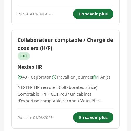
structure dynamique et de développer vos
compétences dans un cadre bienveillant ? Nous
En savoir plus
Publie le 01/08/2026
recherchons un(e) Assistant(e) Comptable
motivé(e) et rigoureux(se) pour acco...
Collaborateur comptable / Chargé de
dossiers (H/F)
CDI
Nextep HR
40 - Capbreton
Travail en journée
1 An(s)
NEXTEP HR recrute ! Collaborateur(trice)
Comptable H/F - CDI Pour un cabinet
d'expertise comptable reconnu Vous êtes
passionné(e) par la comptabilité et souhaitez
évoluer dans un environnement dynamique et
En savoir plus
Publie le 01/08/2026
bienveillant ? Rejoignez un cabinet d'expertise
comptable de renom et faites partie d'une...