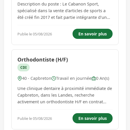
Description du poste : Le Cabanon Sport,
spécialisé dans la vente d'articles de sports a
été créé fin 2017 et fait partie intégrante d'un
"concept store". Afin de renforcer nos équipes,
nous recherchons un(e) Vendeur Conseil en
En savoir plus
Publie le 05/08/2026
articles de sport/textile H/F . Avec l'appui du
Responsable, ...
Orthodontiste (H/F)
CDI
40 - Capbreton
Travail en journée
0 An(s)
Une clinique dentaire à proximité immédiate de
Capbreton, dans les Landes, recherche
activement un orthodontiste H/F en contrat
salarié. Les conditions - Temps partiel - 1 ou 2
jours par semaine - Démarrage dès que
En savoir plus
Publie le 05/08/2026
possible La structure Il s'agit d'un établissement
dentaire situé �...