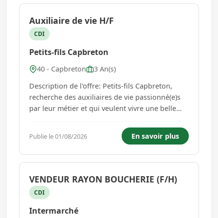
Auxiliaire de vie H/F
CDI
Petits-fils Capbreton
40 - Capbreton
3 An(s)
Description de l'offre: Petits-fils Capbreton,
recherche des auxiliaires de vie passionné(e)s
par leur métier et qui veulent vivre une belle
aventure professionnelle. Petits-fils est un
réseau national d'aide à domicile sur-mesure
En savoir plus
Publie le 01/08/2026
auprès des personnes âgées, particuliers
employeurs, qui valor...
VENDEUR RAYON BOUCHERIE (F/H)
CDI
Intermarché