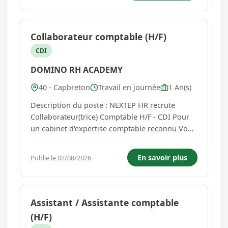
de carrosserie e...
Collaborateur comptable (H/F)
CDI
DOMINO RH ACADEMY
40 - Capbreton
Travail en journée
1 An(s)
Description du poste : NEXTEP HR recrute
Collaborateur(trice) Comptable H/F - CDI Pour
un cabinet d'expertise comptable reconnu Vous
êtes passionné(e) par la comptabilité et
souhaitez évoluer dans un environnement
En savoir plus
Publie le 02/08/2026
dynamique et bienveillant ? Rejoignez un
cabinet d'expertise comptable de ren...
Assistant / Assistante comptable
(H/F)