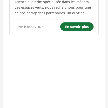
Agence d'intérim spécialisée dans les métiers
des espaces verts, nous recherchons pour une
de nos entreprises partenaires, un ouvrier
paysagiste avec Permis BE (H/F) pour des
chantiers sur : Capbreton et sa périphérie Vos
En savoir plus
Publie le 05/08/2026
principales missions seront : En partenariat
avec votre chef d'équi...