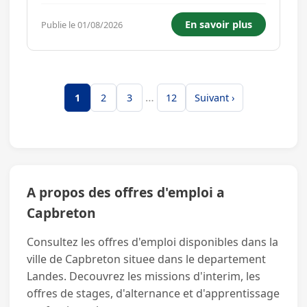
d'expérience minimum requis : Débutant
Niveau d'études minimum requis : Non diplômé
En savoir plus
Publie le 01/08/2026
Temps de travail : Temps plein...
…
1
2
3
12
Suivant ›
A propos des offres d'emploi a
Capbreton
Consultez les offres d'emploi disponibles dans la
ville de Capbreton situee dans le departement
Landes. Decouvrez les missions d'interim, les
offres de stages, d'alternance et d'apprentissage