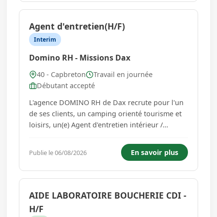
construire avec vous un...
Agent d'entretien(H/F)
Interim
Domino RH - Missions Dax
40 - Capbreton
Travail en journée
Débutant accepté
L'agence DOMINO RH de Dax recrute pour l'un
de ses clients, un camping orienté tourisme et
loisirs, un(e) Agent d'entretien intérieur /
extérieur en intérim. Vous intervenez
principalement sur l'entretien et la préparation
En savoir plus
Publie le 06/08/2026
des mobil-homes pour accueillir les vacanciers
dans les meilleures condi...
AIDE LABORATOIRE BOUCHERIE CDI -
H/F