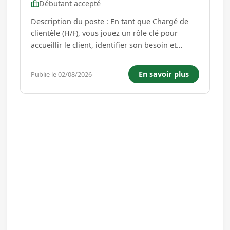
Débutant accepté
Description du poste : En tant que Chargé de
clientèle (H/F), vous jouez un rôle clé pour
accueillir le client, identifier son besoin et
l'orienter au mieux. Vous êtes le premier
interlocuteur de tous les clients. Nous avons
En savoir plus
Publie le 02/08/2026
besoin de vous pour renforcer nos équipes Vos
missions Accueillir et...