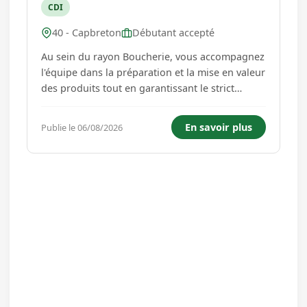
CDI
40 - Capbreton
Débutant accepté
Au sein du rayon Boucherie, vous accompagnez
l'équipe dans la préparation et la mise en valeur
des produits tout en garantissant le strict
respect des règles d'hygiène et de sécurité
alimentaire. Vos principales missions (liste non
En savoir plus
Publie le 06/08/2026
exhaustive): Participer à la fabrication de
préparations bou...