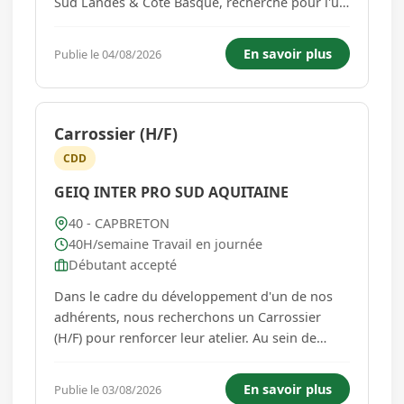
Sud Landes & Côte Basque, recherche pour l'un
de ses clients un Coffreur (H/F) dans le cadre
d'une mission d'intérim à pourvoir dès la
En savoir plus
Publie le 04/08/2026
rentrée de septembre. Missions confiées :
Montage et réalisation de...
Carrossier (H/F)
CDD
GEIQ INTER PRO SUD AQUITAINE
40 - CAPBRETON
40H/semaine Travail en journée
Débutant accepté
Dans le cadre du développement d'un de nos
adhérents, nous recherchons un Carrossier
(H/F) pour renforcer leur atelier. Au sein de
l'atelier, vous serez en charge de : - Réaliser les
réparations de carrosserie sur tous types de
En savoir plus
Publie le 03/08/2026
véhicules. - Remplacer et réparer les éléments