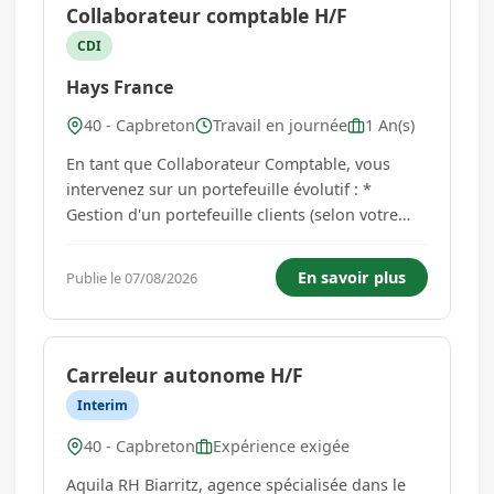
Collaborateur comptable H/F
CDI
Hays France
40 - Capbreton
Travail en journée
1 An(s)
En tant que Collaborateur Comptable, vous
intervenez sur un portefeuille évolutif : *
Gestion d'un portefeuille clients (selon votre
niveau) * Tenue comptable * Révision des
comptes * Établissement des bilans
En savoir plus
Publie le 07/08/2026
(progressivement selon votre autonomie) *
Déclarations fiscales * Relation clien...
Carreleur autonome H/F
Interim
40 - Capbreton
Expérience exigée
Aquila RH Biarritz, agence spécialisée dans le