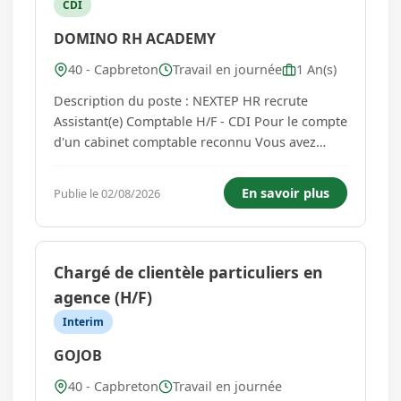
CDI
DOMINO RH ACADEMY
40 - Capbreton
Travail en journée
1 An(s)
Description du poste : NEXTEP HR recrute
Assistant(e) Comptable H/F - CDI Pour le compte
d'un cabinet comptable reconnu Vous avez
envie de rejoindre une structure dynamique et
de développer vos compétences dans un cadre
En savoir plus
Publie le 02/08/2026
bienveillant ? Nous recherchons un(e)
Assistant(e) Comptable motivé(e) e...
Chargé de clientèle particuliers en
agence (H/F)
Interim
GOJOB
40 - Capbreton
Travail en journée