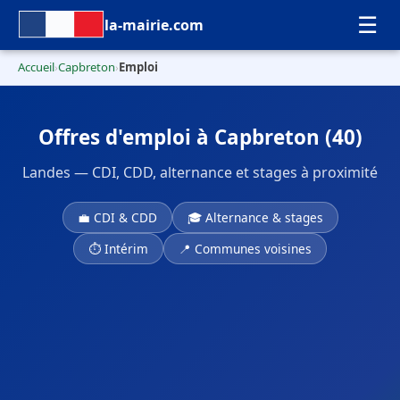
☰
la-mairie.com
Accueil
Capbreton
Emploi
›
›
Offres d'emploi à Capbreton (40)
Landes — CDI, CDD, alternance et stages à proximité
💼 CDI & CDD
🎓 Alternance & stages
⏱ Intérim
📍 Communes voisines