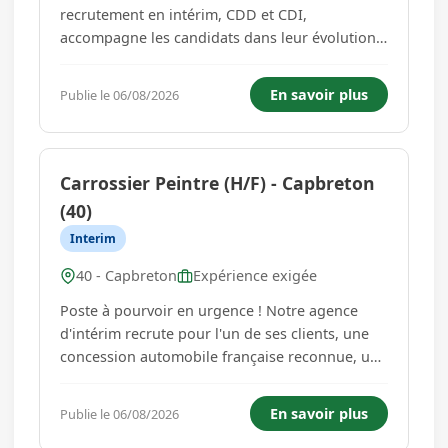
recrutement en intérim, CDD et CDI,
accompagne les candidats dans leur évolution
professionnelle sur les secteurs du Bâtiment,
des Travaux Publics, de l'industrie, de la
En savoir plus
Publie le 06/08/2026
logistique et du transport.Notre priorité : créer
une relation de confiance ...
Carrossier Peintre (H/F) - Capbreton
(40)
Interim
40 - Capbreton
Expérience exigée
Poste à pourvoir en urgence ! Notre agence
d'intérim recrute pour l'un de ses clients, une
concession automobile française reconnue, un
Carrossier Peintre (H/F) afin de renforcer ses
équipes. Venez rencontrer Thomas, expert des
En savoir plus
Publie le 06/08/2026
métiers de l'automobile, à l'écoute pour