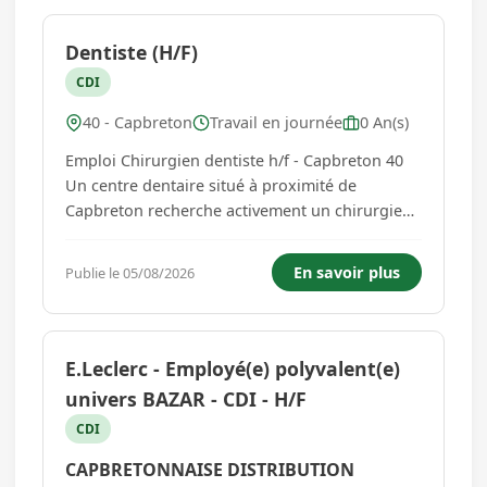
Dentiste (H/F)
CDI
40 - Capbreton
Travail en journée
0 An(s)
Emploi Chirurgien dentiste h/f - Capbreton 40
Un centre dentaire situé à proximité de
Capbreton recherche activement un chirurgien-
dentiste H/F chirurgien-dentiste dans le cadre
d'un CDI à temps plein. ADN de la structure
En savoir plus
Publie le 05/08/2026
Vous intégrerez un centre dentaire moderne,
entièrement pensé pa...
E.Leclerc - Employé(e) polyvalent(e)
univers BAZAR - CDI - H/F
CDI
CAPBRETONNAISE DISTRIBUTION