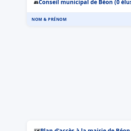
Conseil municipal de Béon (0 élu
👥
NOM & PRÉNOM
Plan d'accès à la mairie de Béon
🗺