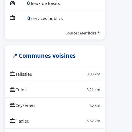
🎮
0
lieux de loisirs
🏛
0
services publics
Source : eterritoire.fr
📍 Communes voisines
🏛
Talissieu
3.08 km
🏛
Culoz
3.21 km
🏛
Ceyzérieu
4.5 km
🏛
Flaxieu
5.52 km