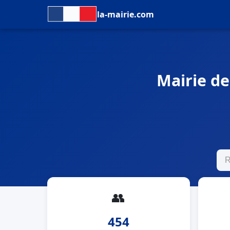
la-mairie.com
Mairie de
👥
454