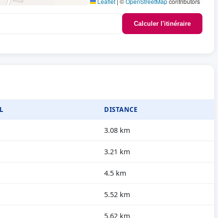
Leaflet
|
©
OpenStreetMap
contributors
Calculer l'itinéraire
L
DISTANCE
3.08 km
3.21 km
4.5 km
5.52 km
5.62 km