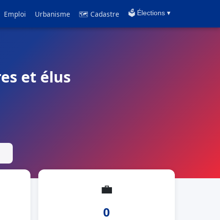
Emploi
Urbanisme
🗺 Cadastre
🗳️ Élections ▾
es et élus
💼
0