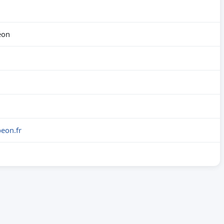
éon
eon.fr