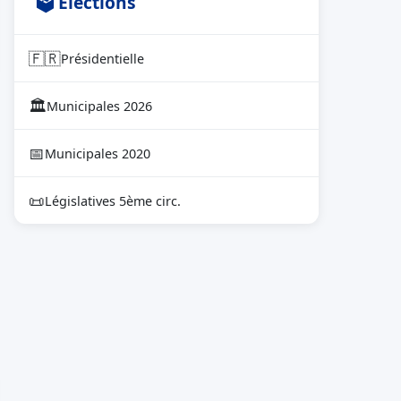
🗳 Élections
🇫🇷
Présidentielle
🏛
Municipales 2026
📅
Municipales 2020
📜
Législatives 5ème circ.