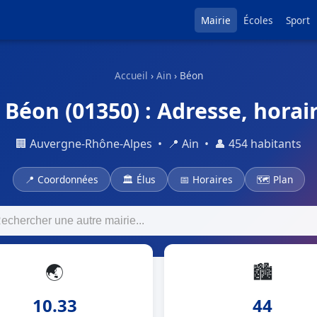
Mairie
Écoles
Sport
Accueil
›
Ain
› Béon
 Béon (01350) : Adresse, horair
🏢 Auvergne-Rhône-Alpes • 📍 Ain • 👤 454 habitants
📍 Coordonnées
🏛 Élus
📅 Horaires
🗺 Plan
🌏
🏙
10.33
44