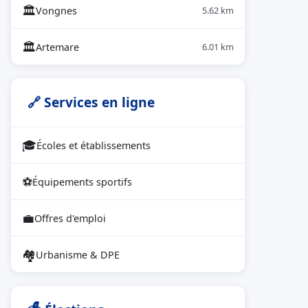
🏛
Vongnes
5.62 km
🏛
Artemare
6.01 km
🔗 Services en ligne
🎓
Écoles et établissements
⚽
Équipements sportifs
💼
Offres d'emploi
🏘
Urbanisme & DPE