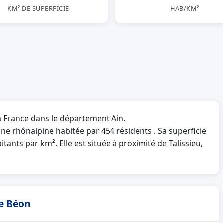
KM² DE SUPERFICIE
HAB/KM²
la France dans le département Ain.
 rhônalpine habitée par 454 résidents . Sa superficie
tants par km². Elle est située à proximité de Talissieu,
de Béon