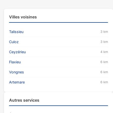
Villes voisines
Talissieu
3 km
Culoz
3 km
Ceyzérieu
4 km
Flaxieu
6 km
Vongnes
6 km
Artemare
6 km
Autres services