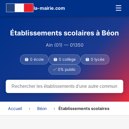
☰
la-mairie.com
Établissements scolaires à Béon
Ain (01) — 01350
🏫 0 école
🏫 0 collège
🏫 0 lycée
✅ 0% public
Accueil
›
Béon
›
Établissements scolaires