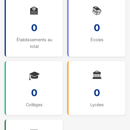
🏫
📚
0
0
Établissements au
Écoles
total
🎓
🏛️
0
0
Collèges
Lycées