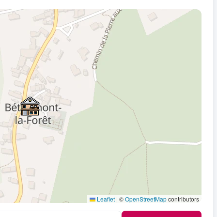
Leaflet
|
©
OpenStreetMap
contributors