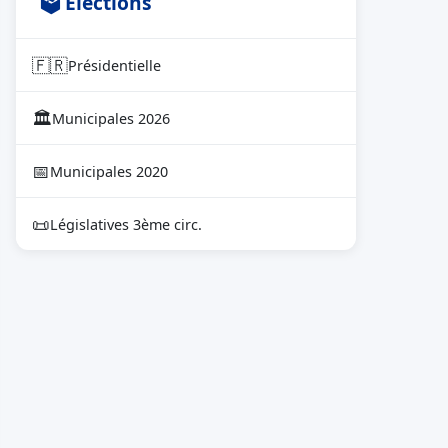
🗳 Élections
🇫🇷
Présidentielle
🏛
Municipales 2026
📅
Municipales 2020
📜
Législatives 3ème circ.