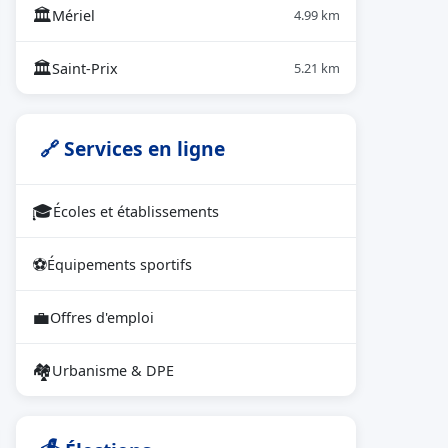
🏛
Mériel
4.99 km
🏛
Saint-Prix
5.21 km
🔗 Services en ligne
🎓
Écoles et établissements
⚽
Équipements sportifs
💼
Offres d'emploi
🏘
Urbanisme & DPE