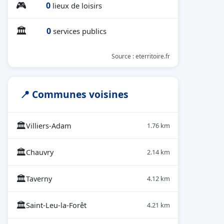
🎮
0
lieux de loisirs
🏛
0
services publics
Source : eterritoire.fr
📍 Communes voisines
🏛
Villiers-Adam
1.76 km
🏛
Chauvry
2.14 km
🏛
Taverny
4.12 km
🏛
Saint-Leu-la-Forêt
4.21 km