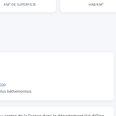
KM² DE SUPERFICIE
HAB/KM²
020
 élus béthemontois