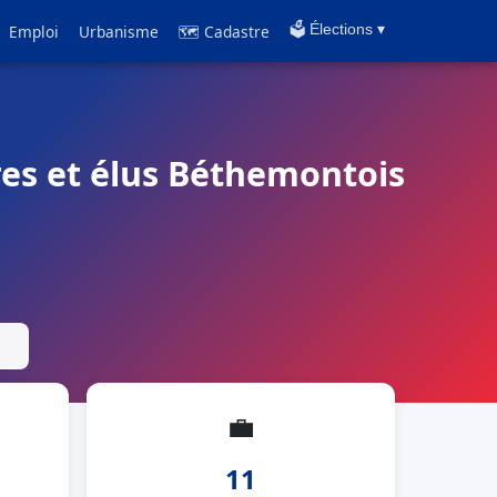
Emploi
Urbanisme
🗺 Cadastre
🗳️ Élections ▾
res et élus Béthemontois
💼
11