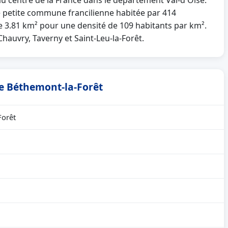
au centre de la France dans le département Val-d'Oise.
petite commune francilienne habitée par 414
e 3.81 km² pour une densité de 109 habitants par km².
 Chauvry, Taverny et Saint-Leu-la-Forêt.
de Béthemont-la-Forêt
Forêt