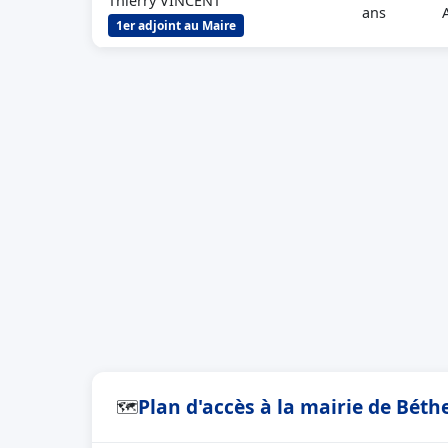
Thierry VINCENT
ans
1er adjoint au Maire
Plan d'accès à la mairie de Bét
🗺