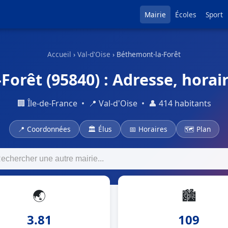
Mairie
Écoles
Sport
Accueil
›
Val-d'Oise
› Béthemont-la-Forêt
Forêt (95840) : Adresse, horai
🏢 Île-de-France • 📍 Val-d'Oise • 👤 414 habitants
📍 Coordonnées
🏛 Élus
📅 Horaires
🗺 Plan
🌏
🏙
3.81
109