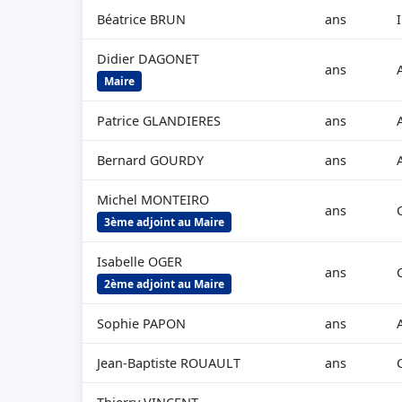
Béatrice BRUN
ans
Didier DAGONET
ans
Maire
Patrice GLANDIERES
ans
Bernard GOURDY
ans
Michel MONTEIRO
ans
3ème adjoint au Maire
Isabelle OGER
ans
2ème adjoint au Maire
Sophie PAPON
ans
Jean-Baptiste ROUAULT
ans