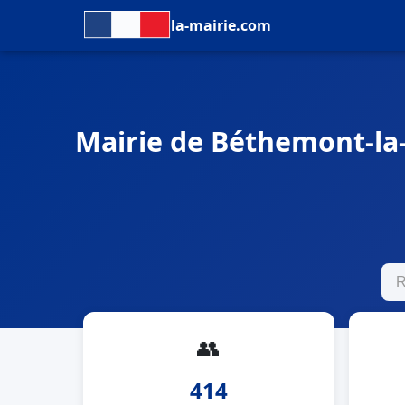
la-mairie.com
Mairie de Béthemont-la-
👥
414