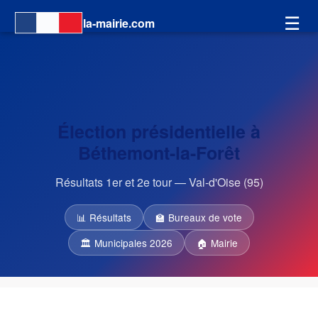
☰
la-mairie.com
Élection présidentielle à
Béthemont-la-Forêt
Résultats 1er et 2e tour — Val-d'Oise (95)
📊 Résultats
🏫 Bureaux de vote
🏛 Municipales 2026
🏠 Mairie