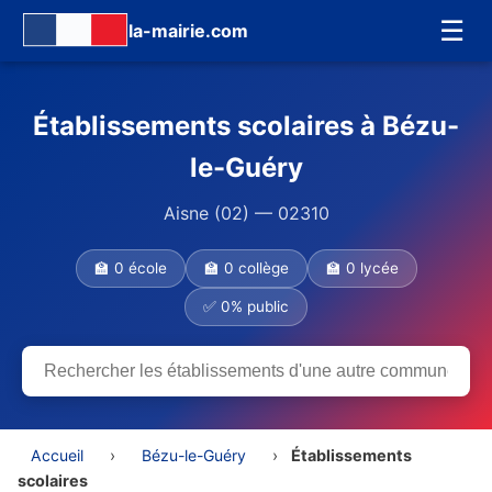
☰
la-mairie.com
Établissements scolaires à Bézu-
le-Guéry
Aisne (02) — 02310
🏫 0 école
🏫 0 collège
🏫 0 lycée
✅ 0% public
Accueil
›
Bézu-le-Guéry
›
Établissements
scolaires