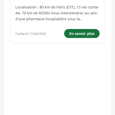
Localisation : 80 km de Paris (EST), 15 mn sortie
A4, 70 km de REIMS Vous interviendrez au sein
d'une pharmacie hospitalière sous la
responsabilité et le contrôle effectif du
pharmacien et aurez en charge les missions
En savoir plus
Publie le 17/04/2026
suivantes : - Approvisionner la pharmacie à
usage interne en produits et en ...