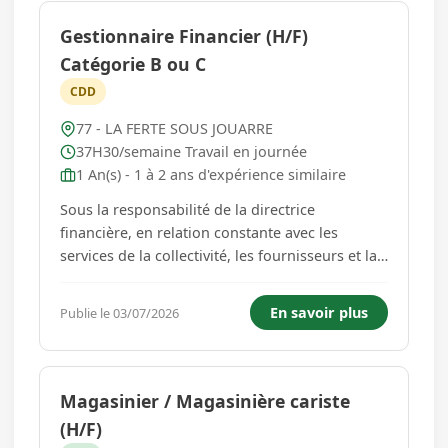
Gestionnaire Financier (H/F)
Catégorie B ou C
CDD
77 - LA FERTE SOUS JOUARRE
37H30/semaine Travail en journée
1 An(s) - 1 à 2 ans d'expérience similaire
Sous la responsabilité de la directrice
financière, en relation constante avec les
services de la collectivité, les fournisseurs et la
Trésorerie, vos principales missions sont les
suivantes : Exécution financière et budgétaire :
En savoir plus
Publie le 03/07/2026
o Validation et contrôle des bons de commande
o Liquidation...
Magasinier / Magasinière cariste
(H/F)