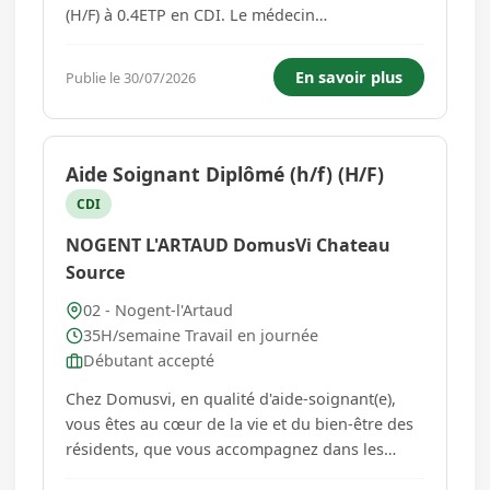
(H/F) à 0.4ETP en CDI. Le médecin
coordonnateur élabore et pilote le projet de
soins de l'établissement. Il garantit la qualité
En savoir plus
Publie le 30/07/2026
des pratiques gériatriques, assure la
coordination avec les médecin...
Aide Soignant Diplômé (h/f) (H/F)
CDI
NOGENT L'ARTAUD DomusVi Chateau
Source
02 - Nogent-l'Artaud
35H/semaine Travail en journée
Débutant accepté
Chez Domusvi, en qualité d'aide-soignant(e),
vous êtes au cœur de la vie et du bien-être des
résidents, que vous accompagnez dans les
gestes de la vie quotidienne, les soins d'hygiène