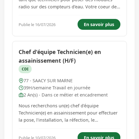
radio sur des compteurs d'eau. Votre coeur de
métier consistera à vous déplacer chez les
particuliers et les professionnels selon une
En savoir plus
Publie le 16/07/2026
tournée établie par notre donneur d'ordres et
pour poser des modules radio ...
Chef d'équipe Technicien(e) en
assainissement (H/F)
CDI
77 - SAACY SUR MARNE
39H/semaine Travail en journée
2 An(s) - Dans ce métier et encadrement
Nous recherchons un(e) chef d'équipe
Technicien(e) en assainissement pour effectuer
la pose, l'installation, la réfection, le
remplacement de réseaux d'assainissement,
encadrer une équipe et gérer l'administratif
En savoir plus
Publie le 10/07/2026