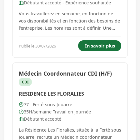
Débutant accepté - Expérience souhaitée
Vous travaillerez en semaine, en fonction de
vos disponibilités et en fonction des besoins de
l'entreprise. Les horaires sont à définir. Une
base de démarrage le matin à 8h00 pouvant
aller jusqu'en milieu d'après-midi. Et/ou
En savoir plus
Publie le 30/07/2026
pouvant aller le soir jusqu'à 20h00. Travail un
week-end sur deux ...
Médecin Coordonnateur CDI (H/F)
CDI
RESIDENCE LES FLORALIES
77 - Ferté-sous-Jouarre
35H/semaine Travail en journée
Débutant accepté
La Résidence Les Floralies, située à la Ferté sous
Jouarre, recrute un Médecin coordonnateur