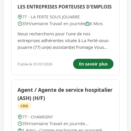
LES ENTREPRISES PORTEUSES D'EMPLOIS
77 - LA FERTE SOUS JOUARRE
35H/semaine Travail en journée
6 Mois
Nous recherchons pour l'une de nos
entreprises adhérentes située à La Ferté-sous-
Jouarre (77) un(e) assistant(e) fromage Vous
aimez le travail concret, les produits de qualité
et vous avez envie d'apprendre un métier
En savoir plus
Publie le 31/07/2026
passionnant ? Alors cette offre est peut-être
faite pour vous ! Vos missi...
Agent / Agente de service hospitalier
(ASH) (H/F)
CDD
77 - CHAMIGNY
35H/semaine Travail en journée...
1 An(s) - Comme machiniste en propreté