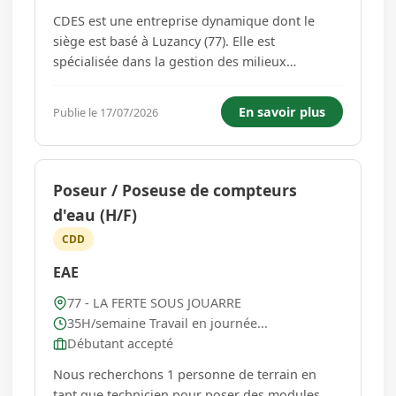
CDES est une entreprise dynamique dont le
siège est basé à Luzancy (77). Elle est
spécialisée dans la gestion des milieux
aquatiques. Ses activités concernent : -
L'entretien des voies d'eau : dragages fluviaux
En savoir plus
Publie le 17/07/2026
et portuaires, curages, confortements de
berges, faucardage - La restauration...
Poseur / Poseuse de compteurs
d'eau (H/F)
CDD
EAE
77 - LA FERTE SOUS JOUARRE
35H/semaine Travail en journée...
Débutant accepté
Nous recherchons 1 personne de terrain en
tant que technicien pour poser des modules