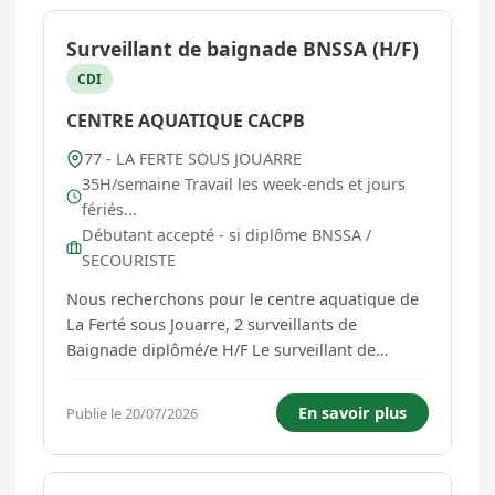
Surveillant de baignade BNSSA (H/F)
CDI
CENTRE AQUATIQUE CACPB
77 - LA FERTE SOUS JOUARRE
35H/semaine Travail les week-ends et jours
fériés...
Débutant accepté - si diplôme BNSSA /
SECOURISTE
Nous recherchons pour le centre aquatique de
La Ferté sous Jouarre, 2 surveillants de
Baignade diplômé/e H/F Le surveillant de
baignade veille à la sécurité des baigneurs dans
l'eau mais aussi aux abords de l'espace
En savoir plus
Publie le 20/07/2026
surveillé. Vous aurez pour Missions: - Prépare
l'espace de baignade en am...