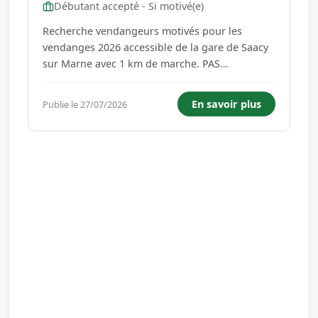
Débutant accepté - Si motivé(e)
Recherche vendangeurs motivés pour les
vendanges 2026 accessible de la gare de Saacy
sur Marne avec 1 km de marche. PAS
D'HEBERGEMENT Travail convivial , joli cadre de
travail une semaine à compter du 25 août, le
En savoir plus
Publie le 27/07/2026
repas du midi est offert. Les horaires de travail
peuvent changer selon les condit...