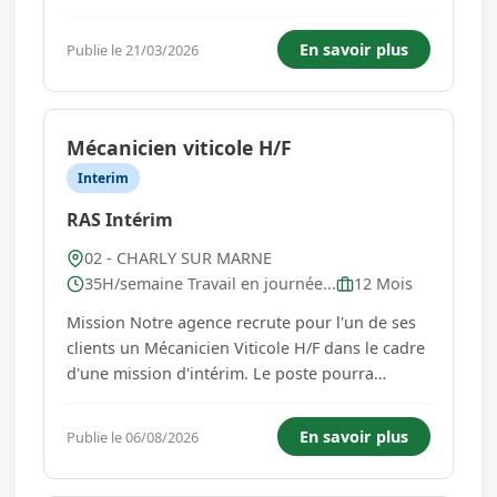
Formation pratique de la conduite - Suivi et
accompagnement des élèves jusqu'à l'examen.
En savoir plus
Publie le 21/03/2026
La profession d'enseignant de la sécurité
routière et de la...
Mécanicien viticole H/F
Interim
RAS Intérim
02 - CHARLY SUR MARNE
35H/semaine Travail en journée...
12 Mois
Mission Notre agence recrute pour l'un de ses
clients un Mécanicien Viticole H/F dans le cadre
d'une mission d'intérim. Le poste pourra
évoluer par la suite. Vos missions : Assurer
l'entretien et la maintenance du matériel
En savoir plus
Publie le 06/08/2026
viticole. Réaliser les diagnostics de pannes et
identifier les interv...