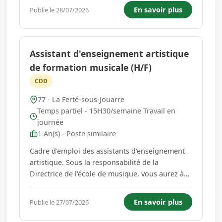
et de confort. Rigoureux(se), vous recueillez et
En savoir plus
Publie le 28/07/2026
transmettez les informations en vue d'évaluer le
degré d'au...
Assistant d'enseignement artistique
de formation musicale (H/F)
CDD
77 - La Ferté-sous-Jouarre
Temps partiel - 15H30/semaine Travail en
journée
1 An(s) - Poste similaire
Cadre d'emploi des assistants d'enseignement
artistique. Sous la responsabilité de la
Directrice de l'école de musique, vous aurez à
assurer les missions principales suivantes :
Enseignement de la discipline artistique et
En savoir plus
Publie le 27/07/2026
accompagnement de projets pédagogiques : o
Enseigner la formation music...