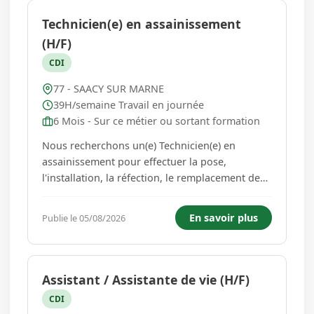
Technicien(e) en assainissement
(H/F)
CDI
77 - SAACY SUR MARNE
39H/semaine Travail en journée
6 Mois - Sur ce métier ou sortant formation
Nous recherchons un(e) Technicien(e) en
assainissement pour effectuer la pose,
l'installation, la réfection, le remplacement de
réseaux d'assainissement. Poste du lundi au
vendredi : 8 heures sur chantier Départ du
En savoir plus
Publie le 05/08/2026
dépôt entre 6h - 7h30 TOUS les matin de SAACY
SUR MARNE et retour vers 16h sel...
Assistant / Assistante de vie (H/F)
CDI