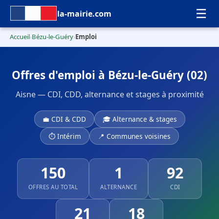
☰
la-mairie.com
Accueil
Bézu-le-Guéry
Emploi
›
›
Offres d'emploi à Bézu-le-Guéry (02)
Aisne — CDI, CDD, alternance et stages à proximité
💼 CDI & CDD
🎓 Alternance & stages
⏱ Intérim
📍 Communes voisines
150
1
92
OFFRES AU TOTAL
ALTERNANCE
CDI
21
18