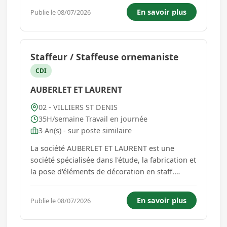
préparent les élèves à l'exercice d'une
En savoir plus
Publie le 08/07/2026
citoyenneté pleine et entière. Ils transmettent et
font...
Staffeur / Staffeuse ornemaniste
CDI
AUBERLET ET LAURENT
02 - VILLIERS ST DENIS
35H/semaine Travail en journée
3 An(s) - sur poste similaire
La société AUBERLET ET LAURENT est une
société spécialisée dans l'étude, la fabrication et
la pose d'éléments de décoration en staff.
L'effectif est actuellement de 34 personnes.
Nous recherchons un Staffeur ornemaniste H/F
En savoir plus
Publie le 08/07/2026
pour notre établissement de Villiers Saint Denis
(02). DESCRIP...