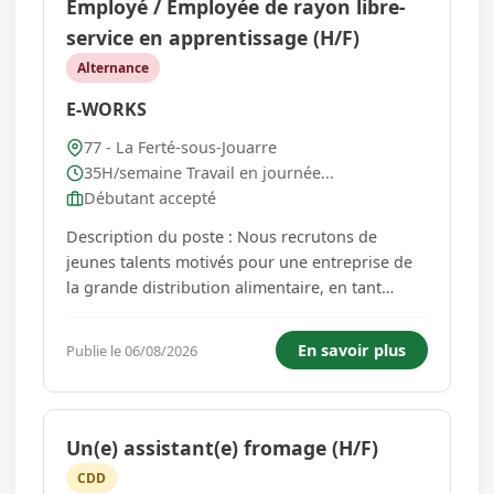
Employé / Employée de rayon libre-
service en apprentissage (H/F)
Alternance
E-WORKS
77 - La Ferté-sous-Jouarre
35H/semaine Travail en journée...
Débutant accepté
Description du poste : Nous recrutons de
jeunes talents motivés pour une entreprise de
la grande distribution alimentaire, en tant
qu'Employé(e) de Libre-Service. Vous suivrez un
titre professionnel sur une durée de 12 mois,
En savoir plus
Publie le 06/08/2026
alternant travail en entreprise et formation à
distance. Missions pr...
Un(e) assistant(e) fromage (H/F)
CDD