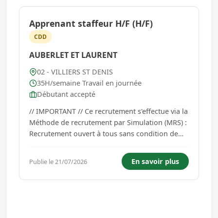
Apprenant staffeur H/F (H/F)
CDD
AUBERLET ET LAURENT
02 - VILLIERS ST DENIS
35H/semaine Travail en journée
Débutant accepté
// IMPORTANT // Ce recrutement s'effectue via la
Méthode de recrutement par Simulation (MRS) :
Recrutement ouvert à tous sans condition de
diplôme ou d'expérience professionnelle,
recrutement sans CV. Les prérequis sont savoir
En savoir plus
Publie le 21/07/2026
lire, écrire et compter qui sont nécessaires à
l'évaluation MRS...