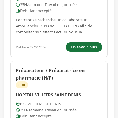
35H/semaine Travail en journée...
Débutant accepté
L'entreprise recherche un collaborateur
Ambulancier DIPLOME D'ETAT (H/F) afin de
compléter son effectif actuel. Sous la
responsabilité de la Régulation vos missions
principales seront les suivantes : -Être garant de
En savoir plus
Publie le 27/04/2026
la prise en charge et du transport du patient
vers des établissements de soi...
Préparateur / Préparatrice en
pharmacie (H/F)
CDD
HOPITAL VILLIERS SAINT DENIS
02 - VILLIERS ST DENIS
35H/semaine Travail en journée
Débutant accepté