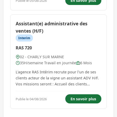
En savoir plus
Publie le 05/08/2026
22h de Saacy sur Marne donc prévoir un moyen
de locomotion pour votre retour ...
Assistant(e) administrative des
ventes (H/F)
Interim
RAS 720
02 - CHARLY SUR MARNE
35H/semaine Travail en journée
6 Mois
L'agence RAS Intérim recrute pour l'un de ses
clients acteur de la vigne un assistant ADV H/F.
Vos missions seront : Accueil des clients
(physique et téléphonique) Gestion des emails
entrants Suivi et traitement des commandes
En savoir plus
Publie le 04/08/2026
Édition et suivi des factures Saisie
administrative et mise à jour ...