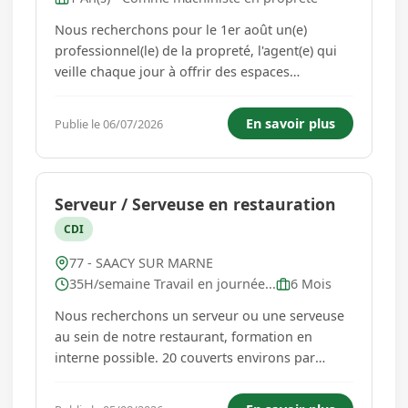
Nous recherchons pour le 1er août un(e)
professionnel(le) de la propreté, l'agent(e) qui
veille chaque jour à offrir des espaces
impeccables et agréables, contribuant ainsi à
un environnement sain et accueillant. Vous
En savoir plus
Publie le 06/07/2026
assurez le nettoyage du hall de la clinique, les
couloirs, les ascenseurs, ...
Serveur / Serveuse en restauration
CDI
77 - SAACY SUR MARNE
35H/semaine Travail en journée...
6 Mois
Nous recherchons un serveur ou une serveuse
au sein de notre restaurant, formation en
interne possible. 20 couverts environs par
service. Poste du mardi au samedi 11h30 à
14h30 et 18h30 à 22h. Attention dernier train à