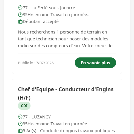
77 - La Ferté-sous-Jouarre
35H/semaine Travail en journée...
Débutant accepté
Nous recherchons 1 personne de terrain en
tant que technicien pour poser des modules
radio sur des compteurs d'eau. Votre coeur de
métier consistera à vous déplacer chez les
particuliers et les professionnels selon une
En savoir plus
Publie le 17/07/2026
tournée établie par notre donneur d'ordres et
pour poser des modules radio ...
Chef d'Equipe - Conducteur d'Engins
(H/F)
CDI
77 - LUZANCY
35H/semaine Travail en journée...
5 An(s) - Conduite d'engins travaux publiques