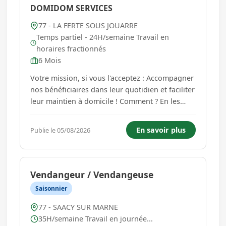
DOMIDOM SERVICES
77 - LA FERTE SOUS JOUARRE
Temps partiel - 24H/semaine Travail en
horaires fractionnés
6 Mois
Votre mission, si vous l'acceptez : Accompagner
nos bénéficiaires dans leur quotidien et faciliter
leur maintien à domicile ! Comment ? En les
soutenant dans les gestes les plus élémentaires
mais aussi par votre présence, un sourire, et le
En savoir plus
Publie le 05/08/2026
respect de leur parcours de vie. Ce que vous
trouver...
Vendangeur / Vendangeuse
Saisonnier
77 - SAACY SUR MARNE
35H/semaine Travail en journée...