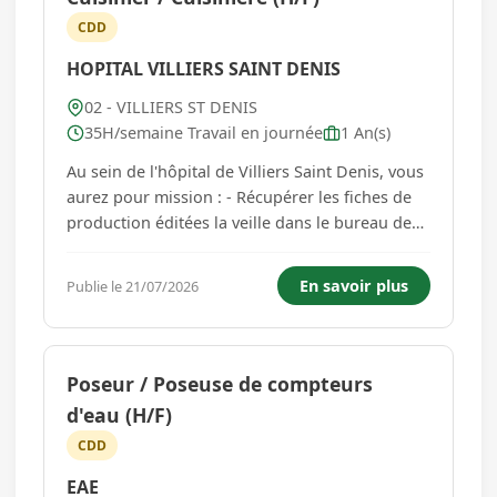
CDD
HOPITAL VILLIERS SAINT DENIS
02 - VILLIERS ST DENIS
35H/semaine Travail en journée
1 An(s)
Au sein de l'hôpital de Villiers Saint Denis, vous
aurez pour mission : - Récupérer les fiches de
production éditées la veille dans le bureau de
l'encadrement. - Après s'être informé de la
composition des menus via les fiches de
En savoir plus
Publie le 21/07/2026
production, planifier la confection des
pâtisseries, desserts...
Poseur / Poseuse de compteurs
d'eau (H/F)
CDD
EAE