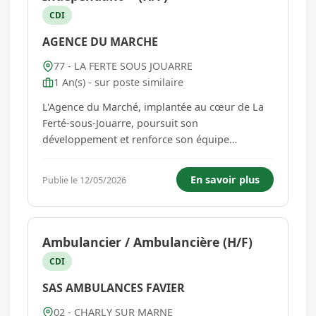
CDI
AGENCE DU MARCHE
77 - LA FERTE SOUS JOUARRE
1 An(s) - sur poste similaire
L'Agence du Marché, implantée au cœur de La
Ferté-sous-Jouarre, poursuit son
développement et renforce son équipe
commerciale. Du mardi au samedi / 9h30-12h /
14h-18h30. Nous recrutons sur un poste en
En savoir plus
Publie le 12/05/2026
statut d'indépendant avec Commission jusqu'à
45% des honoraires. *Vos missions : - Déve...
Ambulancier / Ambulancière (H/F)
CDI
SAS AMBULANCES FAVIER
02 - CHARLY SUR MARNE