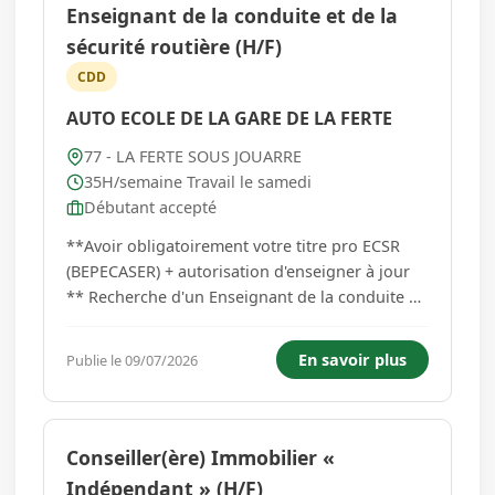
Enseignant de la conduite et de la
sécurité routière (H/F)
CDD
AUTO ECOLE DE LA GARE DE LA FERTE
77 - LA FERTE SOUS JOUARRE
35H/semaine Travail le samedi
Débutant accepté
**Avoir obligatoirement votre titre pro ECSR
(BEPECASER) + autorisation d'enseigner à jour
** Recherche d'un Enseignant de la conduite et
de la sécurité routière Vous travaillez du mardi
au samedi AMPLITUDE HORAIRE : 9H00 - 19H00
En savoir plus
Publie le 09/07/2026
ET SAMEDI 8H00 - 17H00 ...
Conseiller(ère) Immobilier «
Indépendant » (H/F)