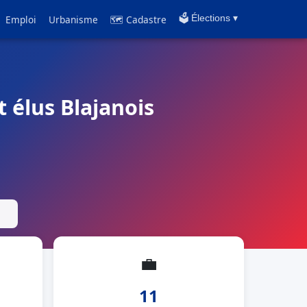
Emploi
Urbanisme
🗺 Cadastre
🗳️ Élections ▾
t élus Blajanois
💼
11