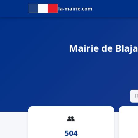
la-mairie.com
Mairie de Blaja
👥
504