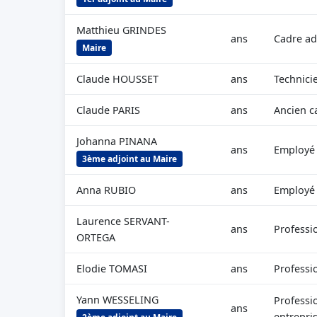
Matthieu GRINDES
ans
Cadre ad
Maire
Claude HOUSSET
ans
Technici
Claude PARIS
ans
Ancien c
Johanna PINANA
ans
Employé c
3ème adjoint au Maire
Anna RUBIO
ans
Employé c
Laurence SERVANT-
ans
Professi
ORTEGA
Elodie TOMASI
ans
Professi
Yann WESSELING
Professi
ans
entrepri