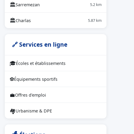
🏛
Sarremezan
5.2 km
🏛
Charlas
5.87 km
🔗 Services en ligne
🎓
Écoles et établissements
⚽
Équipements sportifs
💼
Offres d'emploi
🏘
Urbanisme & DPE