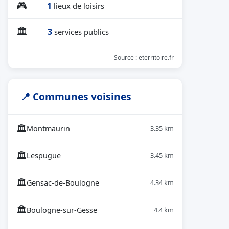
🎮
1
lieux de loisirs
🏛
3
services publics
Source : eterritoire.fr
📍 Communes voisines
🏛
Montmaurin
3.35 km
🏛
Lespugue
3.45 km
🏛
Gensac-de-Boulogne
4.34 km
🏛
Boulogne-sur-Gesse
4.4 km