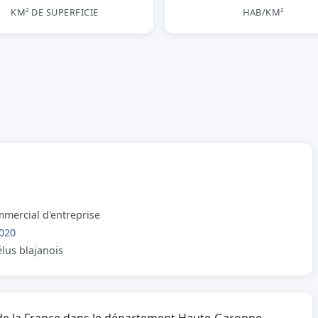
KM² DE SUPERFICIE
HAB/KM²
mmercial d'entreprise
020
élus blajanois