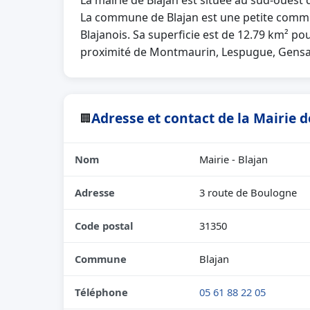
La mairie de Blajan est située au sud-oues
La commune de Blajan est une petite comm
Blajanois. Sa superficie est de 12.79 km² pou
proximité de Montmaurin, Lespugue, Gensa
Adresse et contact de la Mairie d
🏢
Nom
Mairie - Blajan
Adresse
3 route de Boulogne
Code postal
31350
Commune
Blajan
Téléphone
05 61 88 22 05