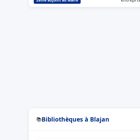
2ème adjoint au Maire
Bibliothèques à Blajan
📚