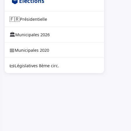
🗳 Élections
🇫🇷
Présidentielle
🏛
Municipales 2026
📅
Municipales 2020
📜
Législatives 8ème circ.