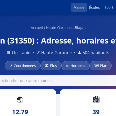
Mairie
Écoles
Sport
Accueil
›
Haute-Garonne
› Blajan
n (31350) : Adresse, horaires e
🏢 Occitanie • 📍 Haute-Garonne • 👤 504 habitants
📍 Coordonnées
🏛 Élus
📅 Horaires
🗺 Plan
🌏
🏙
12.79
39