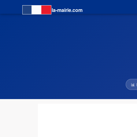
la-mairie.com
📊 