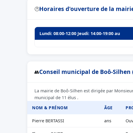
Horaires d'ouverture de la mairi
🕐
Lundi: 08:00-12:00 Jeudi: 14:00-19:00 au
Conseil municipal de Boô-Silhen 
👥
La mairie de Boô-Silhen est dirigée par Monsieur
municipal de 11 élus .
NOM & PRÉNOM
ÂGE
PR
Pierre BERTASSI
ans
Ouv