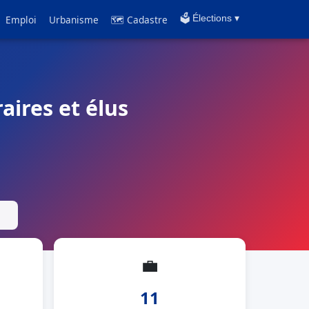
Emploi
Urbanisme
🗺 Cadastre
🗳️ Élections ▾
aires et élus
💼
11