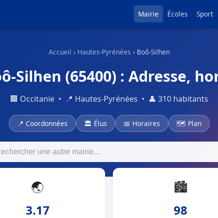
Mairie
Écoles
Sport
Accueil
›
Hautes-Pyrénées
› Boô-Silhen
ô-Silhen (65400) : Adresse, hor
🏢 Occitanie • 📍 Hautes-Pyrénées • 👤 310 habitants
📍 Coordonnées
🏛 Élus
📅 Horaires
🗺 Plan
🌏
🏙
3.17
98