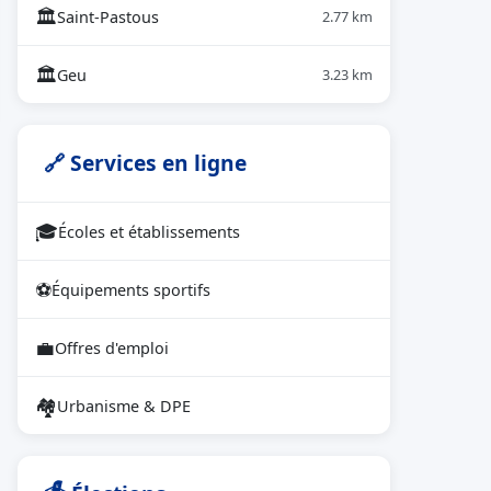
🏛
Saint-Pastous
2.77 km
🏛
Geu
3.23 km
🔗 Services en ligne
🎓
Écoles et établissements
⚽
Équipements sportifs
💼
Offres d'emploi
🏘
Urbanisme & DPE