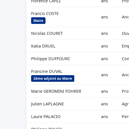
Florence CAYEZ
ans
Pro
Francis COSTE
ans
Anc
Maire
Nicolas COURET
ans
Ouv
Katia DRUEL
ans
Emp
Philippe DUFFOURC
ans
Com
Francine DUVAL
ans
Anc
2ème adjoint au Maire
Marie GEROMINI FOHRER
ans
Pro
Julien LAPLAGNE
ans
Agr
Laure PALACIO
ans
Per