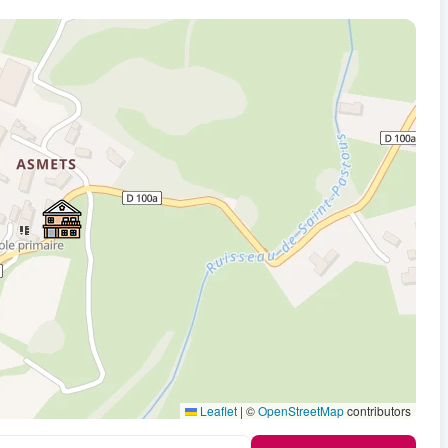
Leaflet
|
©
OpenStreetMap
contributors