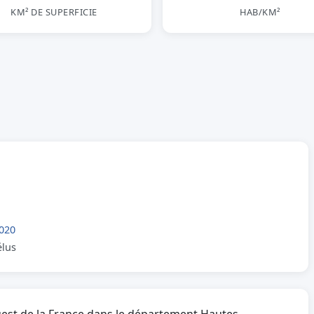
KM² DE SUPERFICIE
HAB/KM²
020
élus