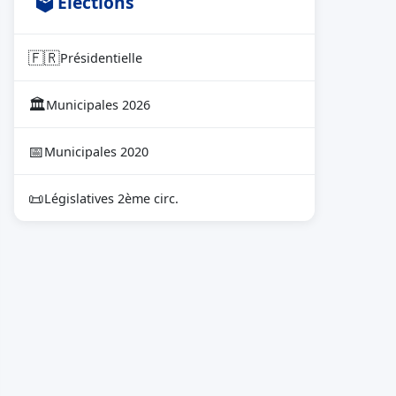
🗳 Élections
🇫🇷
Présidentielle
🏛
Municipales 2026
📅
Municipales 2020
📜
Législatives 2ème circ.