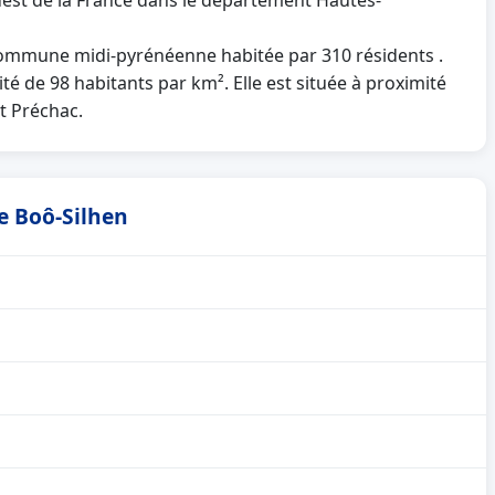
uest de la France dans le département Hautes-
ommune midi-pyrénéenne habitée par 310 résidents .
té de 98 habitants par km². Elle est située à proximité
t Préchac.
de Boô-Silhen