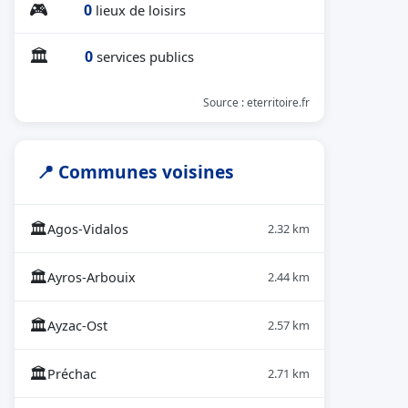
🎮
0
lieux de loisirs
🏛
0
services publics
Source : eterritoire.fr
📍 Communes voisines
🏛
Agos-Vidalos
2.32 km
🏛
Ayros-Arbouix
2.44 km
🏛
Ayzac-Ost
2.57 km
🏛
Préchac
2.71 km