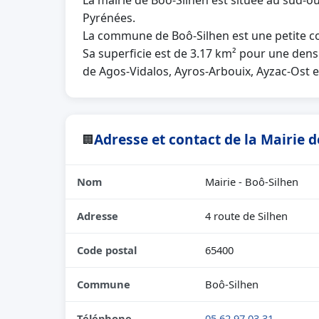
La mairie de Boô-Silhen est située au sud-o
Pyrénées.
La commune de Boô-Silhen est une petite c
Sa superficie est de 3.17 km² pour une densi
de Agos-Vidalos, Ayros-Arbouix, Ayzac-Ost e
Adresse et contact de la Mairie 
🏢
Nom
Mairie - Boô-Silhen
Adresse
4 route de Silhen
Code postal
65400
Commune
Boô-Silhen
Téléphone
05 62 97 03 31