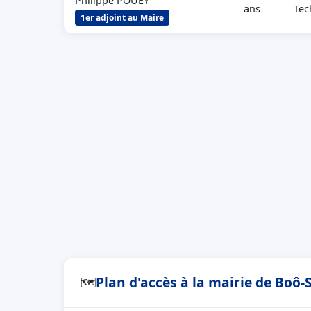
Philippe POUEY
ans
Tec
1er adjoint au Maire
Plan d'accès à la mairie de Boô-
🗺