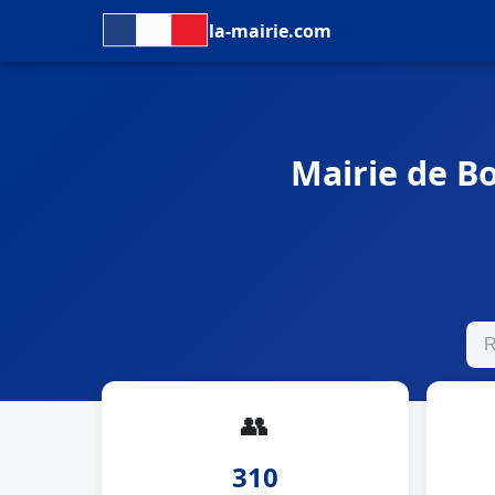
la-mairie.com
Mairie de Bo
👥
310