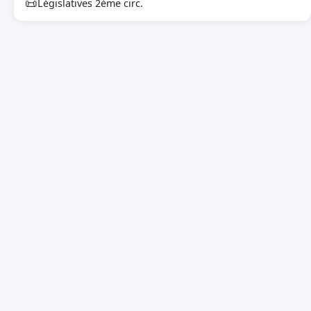
📜
Législatives 2ème circ.