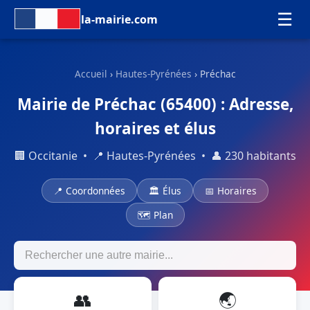
☰
la-mairie.com
Accueil
›
Hautes-Pyrénées
› Préchac
Mairie de Préchac (65400) : Adresse,
horaires et élus
🏢 Occitanie • 📍 Hautes-Pyrénées • 👤 230 habitants
📍 Coordonnées
🏛 Élus
📅 Horaires
🗺 Plan
👥
🌏