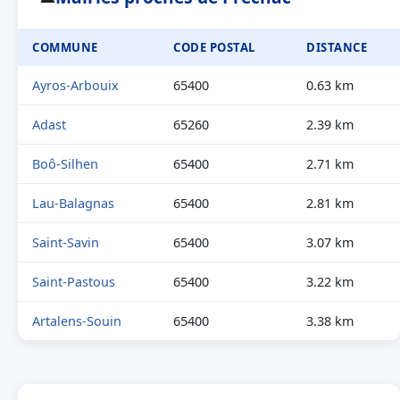
COMMUNE
CODE POSTAL
DISTANCE
Ayros-Arbouix
65400
0.63 km
Adast
65260
2.39 km
Boô-Silhen
65400
2.71 km
Lau-Balagnas
65400
2.81 km
Saint-Savin
65400
3.07 km
Saint-Pastous
65400
3.22 km
Artalens-Souin
65400
3.38 km