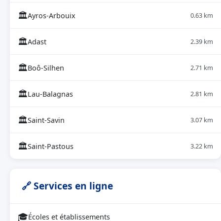
🏛
Ayros-Arbouix
0.63 km
🏛
Adast
2.39 km
🏛
Boô-Silhen
2.71 km
🏛
Lau-Balagnas
2.81 km
🏛
Saint-Savin
3.07 km
🏛
Saint-Pastous
3.22 km
🔗 Services en ligne
🎓
Écoles et établissements