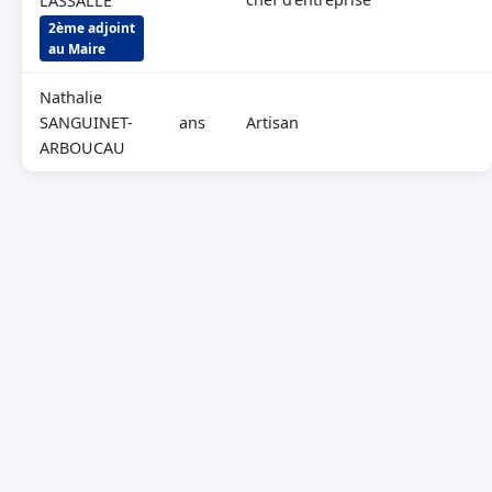
LASSALLE
2ème adjoint
au Maire
Nathalie
SANGUINET-
ans
Artisan
ARBOUCAU