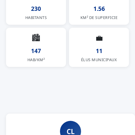
230
1.56
HABITANTS
KM² DE SUPERFICIE
🏙
💼
147
11
HAB/KM²
ÉLUS MUNICIPAUX
CL