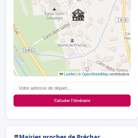
Leaflet
|
©
OpenStreetMap
contributors
Calculer l'itinéraire
Mairies proches de Préchac
🏛