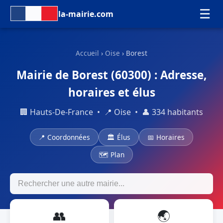
☰
la-mairie.com
Accueil
›
Oise
› Borest
Mairie de Borest (60300) : Adresse,
horaires et élus
🏢 Hauts-De-France • 📍 Oise • 👤 334 habitants
📍 Coordonnées
🏛 Élus
📅 Horaires
🗺 Plan
👥
🌏