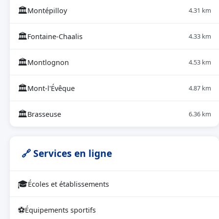
🏛
Montépilloy
4.31 km
🏛
Fontaine-Chaalis
4.33 km
🏛
Montlognon
4.53 km
🏛
Mont-l'Évêque
4.87 km
🏛
Brasseuse
6.36 km
🔗 Services en ligne
🎓
Écoles et établissements
⚽
Équipements sportifs