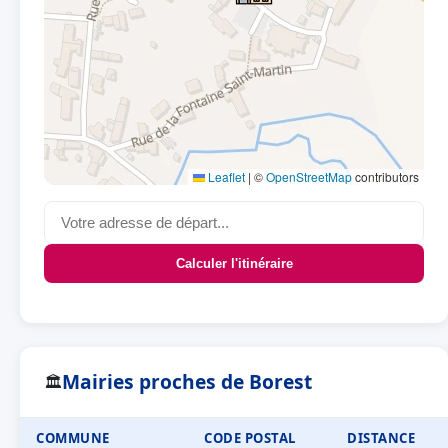
Leaflet
|
©
OpenStreetMap
contributors
Calculer l'itinéraire
Mairies proches de Borest
🏛
COMMUNE
CODE POSTAL
DISTANCE