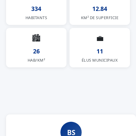
334
12.84
HABITANTS
KM² DE SUPERFICIE
🏙
💼
26
11
HAB/KM²
ÉLUS MUNICIPAUX
BS