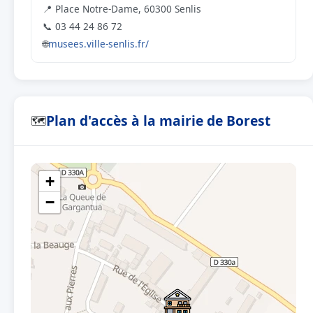
📍 Place Notre-Dame, 60300 Senlis
📞 03 44 24 86 72
🌐
musees.ville-senlis.fr/
Plan d'accès à la mairie de Borest
🗺
+
−