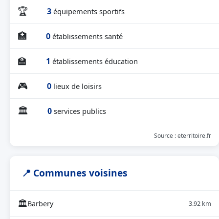
🏆
3
équipements sportifs
🏥
0
établissements santé
🏫
1
établissements éducation
🎮
0
lieux de loisirs
🏛
0
services publics
Source : eterritoire.fr
📍 Communes voisines
🏛
Barbery
3.92 km