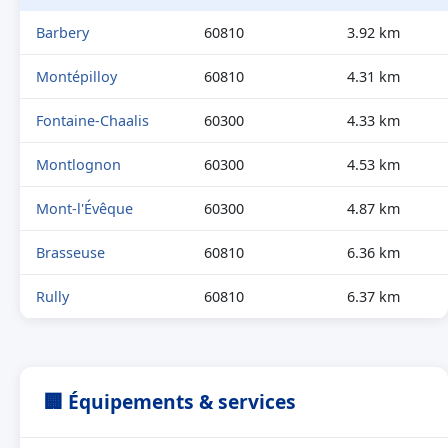
Barbery
60810
3.92 km
Montépilloy
60810
4.31 km
Fontaine-Chaalis
60300
4.33 km
Montlognon
60300
4.53 km
Mont-l'Évêque
60300
4.87 km
Brasseuse
60810
6.36 km
Rully
60810
6.37 km
🏢 Équipements & services