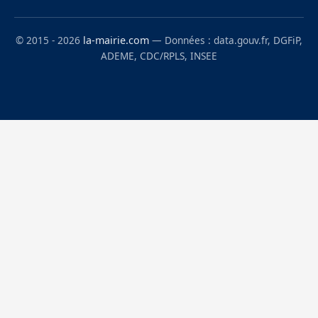
© 2015 - 2026
la-mairie.com
— Données : data.gouv.fr, DGFiP,
ADEME, CDC/RPLS, INSEE