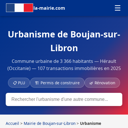
☰
la-mairie.com
Urbanisme de Boujan-sur-
Libron
Commune urbaine de 3 366 habitants — Hérault
(Occitanie) — 107 transactions immobilières en 2025
📋 PLU
🏗 Permis de construire
🌿 Rénovation
Accueil
>
Mairie de Boujan-sur-Libron
>
Urbanisme