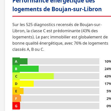
Performance énergétique des
logements de Boujan-sur-Libron
Sur les 525 diagnostics recensés de Boujan-sur-
Libron, la classe C est prédominante (43% des
logements). Le parc immobilier est globalement de
bonne qualité énergétique, avec 76% de logements
classés A, B ou C.
A
10
B
24
C
43
D
17
E
5
F
2
G
0