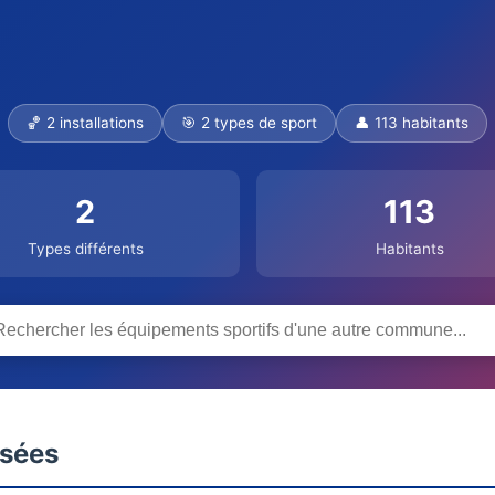
🏀 2 installations
🎯 2 types de sport
👤 113 habitants
2
113
Types différents
Habitants
nsées