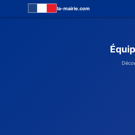
la-mairie.com
Équip
Décou