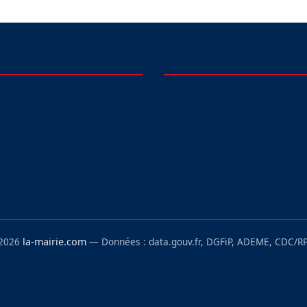
 2026
la-mairie.com
— Données : data.gouv.fr, DGFiP, ADEME, CDC/RP