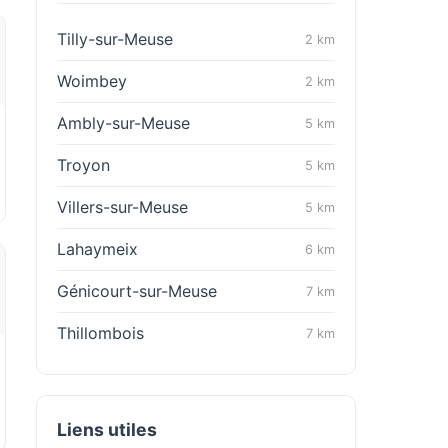
Tilly-sur-Meuse
2 km
Woimbey
2 km
Ambly-sur-Meuse
5 km
Troyon
5 km
Villers-sur-Meuse
5 km
Lahaymeix
6 km
Génicourt-sur-Meuse
7 km
Thillombois
7 km
Liens utiles