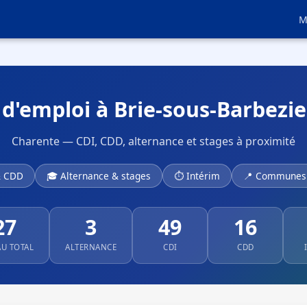
M
 d'emploi à Brie-sous-Barbezie
Charente — CDI, CDD, alternance et stages à proximité
& CDD
🎓 Alternance & stages
⏱ Intérim
📍 Communes 
27
3
49
16
AU TOTAL
ALTERNANCE
CDI
CDD