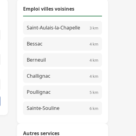
Emploi villes voisines
Saint-Aulais-la-Chapelle
3 km
Bessac
4 km
Berneuil
4 km
Challignac
4 km
Poullignac
5 km
Sainte-Souline
6 km
Autres services