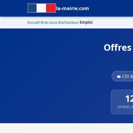
la-mairie.com
Accueil
Brie-sous-Barbezieux
Emploi
›
›
Offres
💼 CDI 
1
OFFRES 