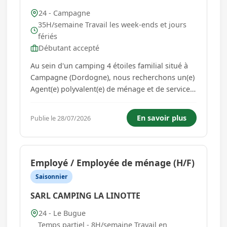
24 - Campagne
35H/semaine Travail les week-ends et jours
fériés
Débutant accepté
Au sein d'un camping 4 étoiles familial situé à
Campagne (Dordogne), nous recherchons un(e)
Agent(e) polyvalent(e) de ménage et de service
(H/F) pour la fin de saison. Missions principales
: Ménage & Propreté : Nettoyage et préparation
En savoir plus
Publie le 28/07/2026
des hébergements locatifs le week-end (mobil-
homes, c...
Employé / Employée de ménage (H/F)
Saisonnier
SARL CAMPING LA LINOTTE
24 - Le Bugue
Temps partiel - 8H/semaine Travail en