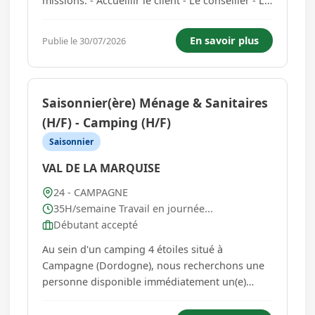
missions: - Accueillir le client - Le conseiller - Le
servir - Vendre les produits - Effectuer les
livraisons chez les clients - Gérer le
En savoir plus
Publie le 30/07/2026
réapprovisionnement des rayons -
Réceptionner des marchandises et ...
Saisonnier(ère) Ménage & Sanitaires
(H/F) - Camping (H/F)
Saisonnier
VAL DE LA MARQUISE
24 - CAMPAGNE
35H/semaine Travail en journée...
Débutant accepté
Au sein d'un camping 4 étoiles situé à
Campagne (Dordogne), nous recherchons une
personne disponible immédiatement un(e)
Agent(e) d'entretien (H/F) dynamique et
autonome pour la fin de saison. Missions