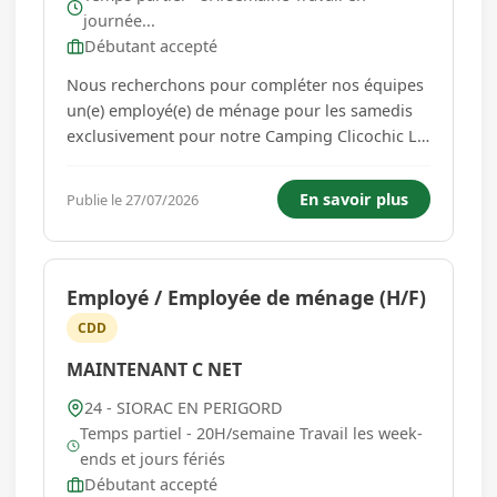
journée...
Débutant accepté
Nous recherchons pour compléter nos équipes
un(e) employé(e) de ménage pour les samedis
exclusivement pour notre Camping Clicochic La
Linotte au Bugue (24), venez nous rejoindre
pour travailler dans l'un des plus beaux
En savoir plus
Publie le 27/07/2026
campings de votre région. Période du contrat :
les samedis du mois d'aoû...
Employé / Employée de ménage (H/F)
CDD
MAINTENANT C NET
24 - SIORAC EN PERIGORD
Temps partiel - 20H/semaine Travail les week-
ends et jours fériés
Débutant accepté