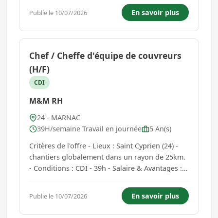
En savoir plus
Publie le 10/07/2026
Chef / Cheffe d'équipe de couvreurs
(H/F)
CDI
M&M RH
24 - MARNAC
39H/semaine Travail en journée
5 An(s)
Critères de l'offre - Lieux : Saint Cyprien (24) -
chantiers globalement dans un rayon de 25km.
- Conditions : CDI - 39h - Salaire & Avantages : À
partir de 2800 € brut (selon compétences et
expériences) + prime panier + prime selon
En savoir plus
Publie le 10/07/2026
résultat annuel + Mutuelle prise à charge à
100% par l'...