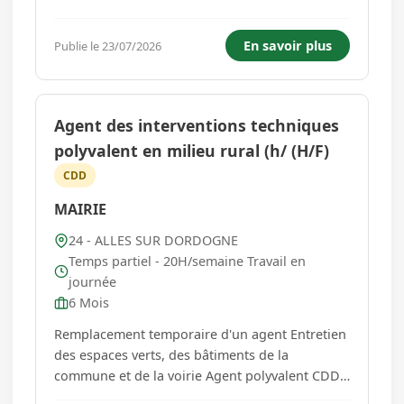
de noix avec les techniques et outils d'antan, la
vente, ainsi que les démonstrations,
En savoir plus
Publie le 23/07/2026
explications auprès des visiteurs.
Responsabilités :- Préparation de l'hui...
Agent des interventions techniques
polyvalent en milieu rural (h/ (H/F)
CDD
MAIRIE
24 - ALLES SUR DORDOGNE
Temps partiel - 20H/semaine Travail en
journée
6 Mois
Remplacement temporaire d'un agent Entretien
des espaces verts, des bâtiments de la
commune et de la voirie Agent polyvalent CDD
de 3 mois 20H00 / semaine...