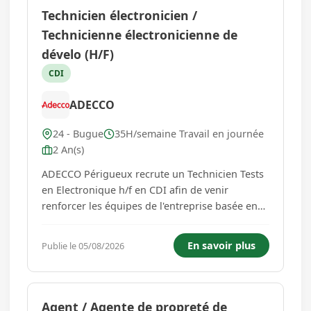
Technicien électronicien /
Technicienne électronicienne de
dévelo (H/F)
CDI
ADECCO
24 - Bugue
35H/semaine Travail en journée
2 An(s)
ADECCO Périgueux recrute un Technicien Tests
en Electronique h/f en CDI afin de venir
renforcer les équipes de l'entreprise basée en
Dordogne. Vos missions : Rattaché(e) à l'équipe
production, vous intervenez sur les phases de
En savoir plus
Publie le 05/08/2026
test, de diagnostic et de maintenance des
équipements électroniq...
Agent / Agente de propreté de