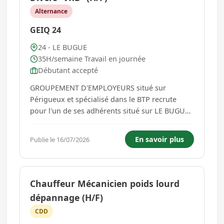
Alternance
GEIQ 24
24 - LE BUGUE
35H/semaine Travail en journée
Débutant accepté
GROUPEMENT D'EMPLOYEURS situé sur
Périgueux et spécialisé dans le BTP recrute
pour l'un de ses adhérents situé sur LE BUGUE,
un profil de Maçon VRD (H/F) Poste à pourvoir
en contrat en alternance. Votre mission sera
En savoir plus
Publie le 16/07/2026
d'effectuer des opérations de maçonnerie de
travaux publics en appui ...
Chauffeur Mécanicien poids lourd
dépannage (H/F)
CDD