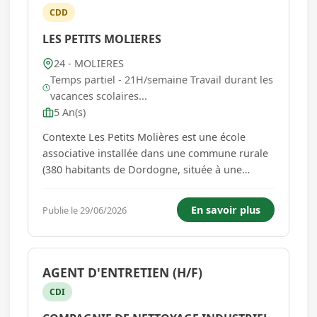
CDD
LES PETITS MOLIERES
24 - MOLIERES
Temps partiel - 21H/semaine Travail durant les
vacances scolaires...
5 An(s)
Contexte Les Petits Molières est une école
associative installée dans une commune rurale
(380 habitants de Dordogne, située à une
quarantaine de minutes de Bergerac, à 10 km
de la ligne de TER Bordeaux-Sarlat. Elle est née
En savoir plus
Publie le 29/06/2026
en 2019, la première rentrée a eu lieu en
septembre 2020. Installé...
AGENT D'ENTRETIEN (H/F)
CDI