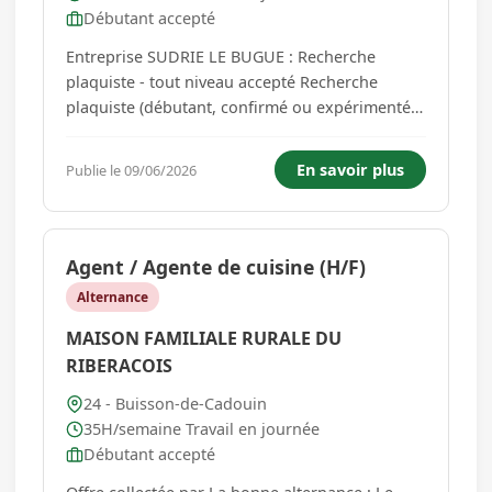
Débutant accepté
Entreprise SUDRIE LE BUGUE : Recherche
plaquiste - tout niveau accepté Recherche
plaquiste (débutant, confirmé ou expérimenté)
Missions : - Pose de plaques de plâtre -
Réalisation de cloisons, doublages et faux
En savoir plus
Publie le 09/06/2026
plafonds - Travaux de finitions - Respect des
consignes de sécurité et des déla...
Agent / Agente de cuisine (H/F)
Alternance
MAISON FAMILIALE RURALE DU
RIBERACOIS
24 - Buisson-de-Cadouin
35H/semaine Travail en journée
Débutant accepté