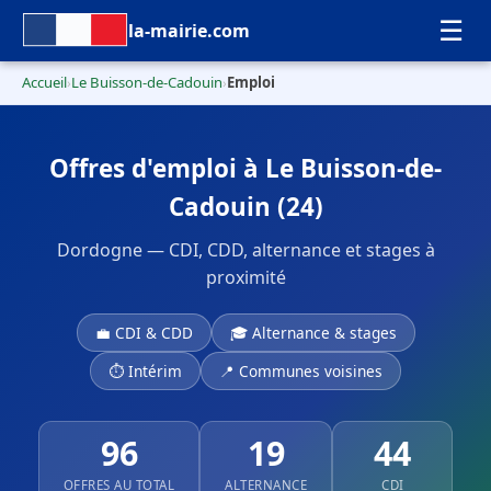
☰
la-mairie.com
Accueil
Le Buisson-de-Cadouin
Emploi
›
›
Offres d'emploi à Le Buisson-de-
Cadouin (24)
Dordogne — CDI, CDD, alternance et stages à
proximité
💼 CDI & CDD
🎓 Alternance & stages
⏱ Intérim
📍 Communes voisines
96
19
44
OFFRES AU TOTAL
ALTERNANCE
CDI