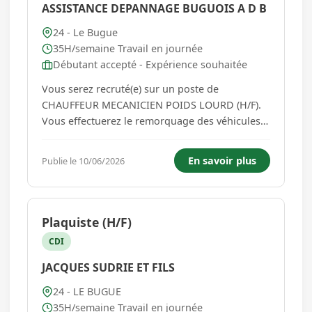
ASSISTANCE DEPANNAGE BUGUOIS A D B
24 - Le Bugue
35H/semaine Travail en journée
Débutant accepté - Expérience souhaitée
Vous serez recruté(e) sur un poste de
CHAUFFEUR MECANICIEN POIDS LOURD (H/F).
Vous effectuerez le remorquage des véhicules
légers en panne et l'entretien des véhicules
poids lourds. Astreintes possibles le soir et/ou
En savoir plus
Publie le 10/06/2026
le week-end une semaine sur deux. Contrat à
Durée Déterminée de 6 mois ...
Plaquiste (H/F)
CDI
JACQUES SUDRIE ET FILS
24 - LE BUGUE
35H/semaine Travail en journée