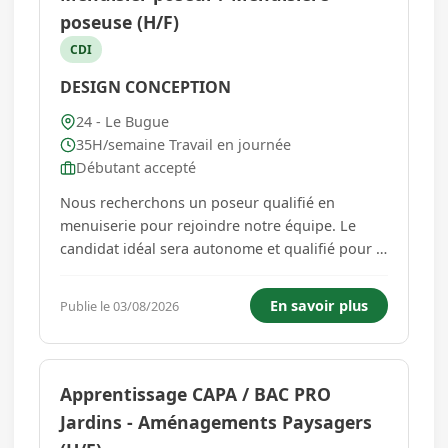
poseuse (H/F)
CDI
DESIGN CONCEPTION
24 - Le Bugue
35H/semaine Travail en journée
Débutant accepté
Nous recherchons un poseur qualifié en
menuiserie pour rejoindre notre équipe. Le
candidat idéal sera autonome et qualifié pour la
pose de menuiseries, mais une personne
débutante motivée pour se former est
En savoir plus
Publie le 03/08/2026
bienvenue. Vous serez responsable de
l'installation, de la réparation et de la maint...
Apprentissage CAPA / BAC PRO
Jardins - Aménagements Paysagers