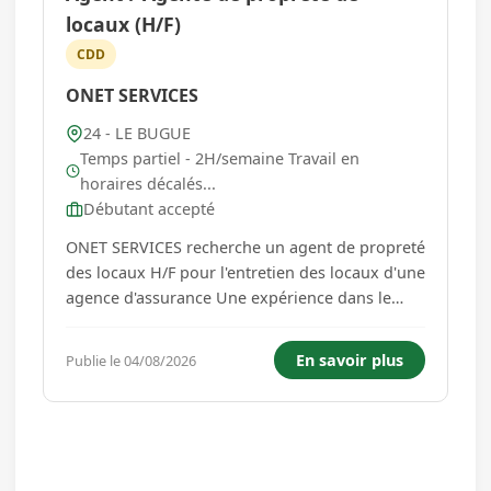
locaux (H/F)
CDD
ONET SERVICES
24 - LE BUGUE
Temps partiel - 2H/semaine Travail en
horaires décalés...
Débutant accepté
ONET SERVICES recherche un agent de propreté
des locaux H/F pour l'entretien des locaux d'une
agence d'assurance Une expérience dans le
nettoyage des locaux sera appréciée Discrétion,
rigueur, autonomie et gestion des priorités sont
En savoir plus
Publie le 04/08/2026
requises 2 jours par semaine les mardis et les
jeudis 1H/j...