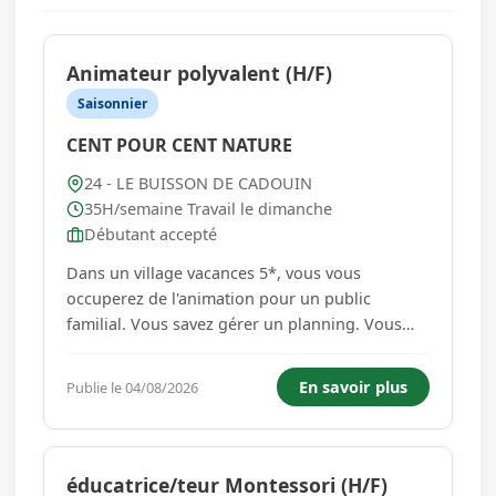
Animateur polyvalent (H/F)
Saisonnier
CENT POUR CENT NATURE
24 - LE BUISSON DE CADOUIN
35H/semaine Travail le dimanche
Débutant accepté
Dans un village vacances 5*, vous vous
occuperez de l'animation pour un public
familial. Vous savez gérer un planning. Vous
travaillerez au sein de l'équipe d'animation,
vous aimez le contact et avez des facilités
En savoir plus
Publie le 04/08/2026
relationnelles. Profil animateur.trice club de
vacances. Vous êtes organisé(e...
éducatrice/teur Montessori (H/F)