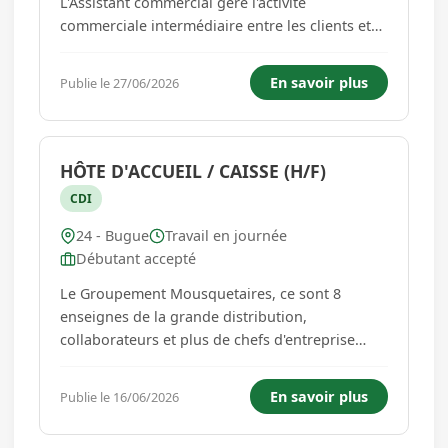
L'Assistant commercial gère l'activité
commerciale intermédiaire entre les clients et
les commerciaux de l'entreprise. Gère le suivi
des commandes et des livraisons Assure la
En savoir plus
Publie le 27/06/2026
communication et le suivi client pour répondre
aux demandes spécifiques et r...
HÔTE D'ACCUEIL / CAISSE (H/F)
CDI
24 - Bugue
Travail en journée
Débutant accepté
Le Groupement Mousquetaires, ce sont 8
enseignes de la grande distribution,
collaborateurs et plus de chefs d'entreprise
indépendants !Bricomarché, enseigne de
bricolage emblématique du Groupement,
En savoir plus
Publie le 16/06/2026
classée 3ème en France dans sa catégorie,
accueille quotidiennement amateurs de