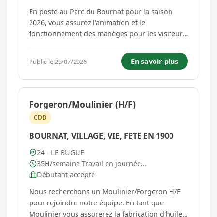
En poste au Parc du Bournat pour la saison
2026, vous assurez l'animation et le
fonctionnement des manèges pour les visiteurs.
Vous devrez impérativement faire respecter les
règles de sécurité aux utilisateurs et être très
En savoir plus
Publie le 23/07/2026
attentif(ve) au bon déroulement des attractions.
Une formation inter...
Forgeron/Moulinier (H/F)
CDD
BOURNAT, VILLAGE, VIE, FETE EN 1900
24 - LE BUGUE
35H/semaine Travail en journée...
Débutant accepté
Nous recherchons un Moulinier/Forgeron H/F
pour rejoindre notre équipe. En tant que
Moulinier vous assurerez la fabrication d'huile