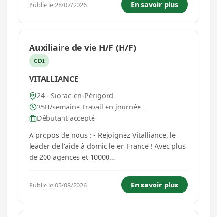
En savoir plus
Publie le 28/07/2026
principales : Entretien des sanitaires communs :
Assurer un passage régulier pour garantir ...
Auxiliaire de vie H/F (H/F)
CDI
VITALLIANCE
24 - Siorac-en-Périgord
35H/semaine Travail en journée...
Débutant accepté
A propos de nous : - Rejoignez Vitalliance, le
leader de l'aide à domicile en France ! Avec plus
de 200 agences et 10000
collaborateurs.Vitalliance est une société à
mission notre raison d'être est : - "Prendre soin
En savoir plus
Publie le 05/08/2026
des personnes en perte d'autonomie et bâtir
ensemble une société du mieux ...