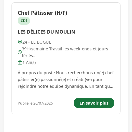
Chef Pâtissier (H/F)
CDI
LES DÉLICES DU MOULIN
24 - LE BUGUE
39H/semaine Travail les week-ends et jours
fériés...
1 An(s)
À propos du poste Nous recherchons un(e) chef
pâtissier(e) passionné(e) et créatif(ve) pour
rejoindre notre équipe dynamique. En tant que
maître de la pâtisserie, vous serez responsable
de la conception, de la préparation et de la
En savoir plus
Publie le 26/07/2026
présentation de délicieuses créations sucrées
qui raviro...