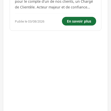
pour le compte d'un de nos clients, un Chargé
de Clientèle. Acteur majeur et de confiance
dans le secteur des services postaux et
bancaires. Vos missions : En tant que premier
En savoir plus
Publie le 03/08/2026
point de contact de La Poste, vous aurez pour
principales missions de : Maîtrise...