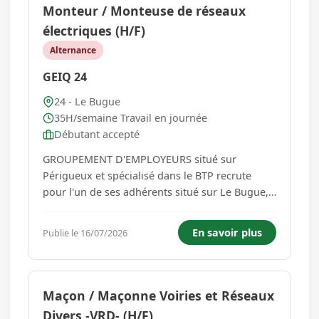
Monteur / Monteuse de réseaux
électriques (H/F)
Alternance
GEIQ 24
24 - Le Bugue
35H/semaine Travail en journée
Débutant accepté
GROUPEMENT D'EMPLOYEURS situé sur
Périgueux et spécialisé dans le BTP recrute
pour l'un de ses adhérents situé sur Le Bugue,
un profil de Monteur de Réseaux Electriques
Aéro Souterrains (H/F) Poste à pourvoir en
En savoir plus
Publie le 16/07/2026
contrat en alternance. Votre mission sera
d'effectuer des opérations techni...
Maçon / Maçonne Voiries et Réseaux
Divers -VRD- (H/F)