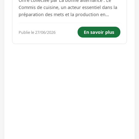
Offre collectée par La bonne alternance : Le
Commis de cuisine, un acteur essentiel dans la
préparation des mets et la production en
cuisine. Assiste les cuisiniers, chefs de partie
dans la préparation des plats Prépare les
En savoir plus
Publie le 27/06/2026
ingrédients nécessaires à la confection des
recettes Maintient la pro...