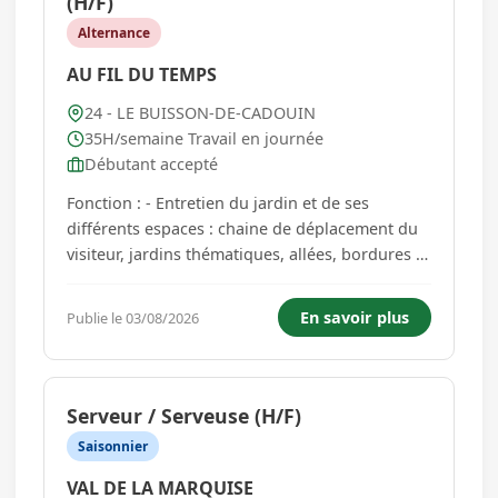
(H/F)
Alternance
AU FIL DU TEMPS
24 - LE BUISSON-DE-CADOUIN
35H/semaine Travail en journée
Débutant accepté
Fonction : - Entretien du jardin et de ses
différents espaces : chaine de déplacement du
visiteur, jardins thématiques, allées, bordures . -
Plantations, bouturage, . - Participer à
l'aménagement de jardins : création de massifs,
En savoir plus
Publie le 03/08/2026
plantations de bulbes, de plantes annuelles, de
vivaces . et cr...
Serveur / Serveuse (H/F)
Saisonnier
VAL DE LA MARQUISE