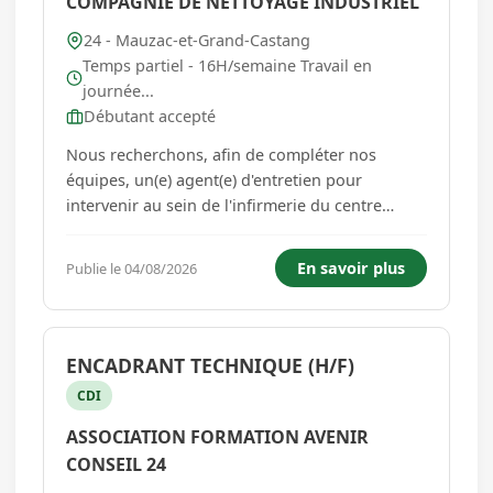
COMPAGNIE DE NETTOYAGE INDUSTRIEL
24 - Mauzac-et-Grand-Castang
Temps partiel - 16H/semaine Travail en
journée...
Débutant accepté
Nous recherchons, afin de compléter nos
équipes, un(e) agent(e) d'entretien pour
intervenir au sein de l'infirmerie du centre
pénitentiaire de Mauzac (24150). A ce titre, vous
aurez pour missions : - Assurer le nettoyage et
En savoir plus
Publie le 04/08/2026
la désinfection des locaux de l'infirmerie. -
Entretenir les sols, le...
ENCADRANT TECHNIQUE (H/F)
CDI
ASSOCIATION FORMATION AVENIR
CONSEIL 24