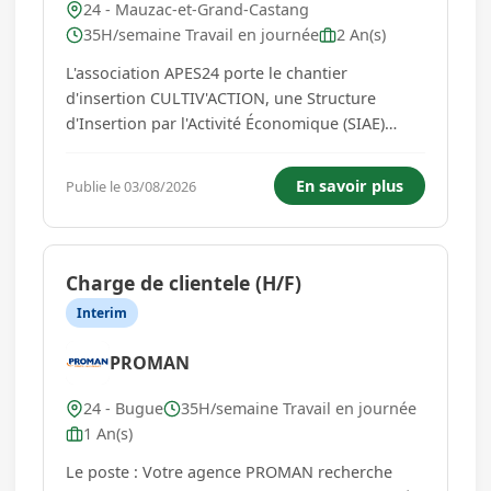
24 - Mauzac-et-Grand-Castang
35H/semaine Travail en journée
2 An(s)
L'association APES24 porte le chantier
d'insertion CULTIV'ACTION, une Structure
d'Insertion par l'Activité Économique (SIAE)
spécialisée dans la production maraîchère
biologique. Notre activité est implantée au sein
En savoir plus
Publie le 03/08/2026
d'un centre de détention. Nous accompagnons
des personnes en fin de peine ...
Charge de clientele (H/F)
Interim
PROMAN
24 - Bugue
35H/semaine Travail en journée
1 An(s)
Le poste : Votre agence PROMAN recherche