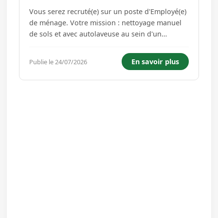
Vous serez recruté(e) sur un poste d'Employé(e)
de ménage. Votre mission : nettoyage manuel
de sols et avec autolaveuse au sein d'un
magasin, chez des particuliers et en
entreprises. Vous travaillerez 15 , 20 et 28
En savoir plus
Publie le 24/07/2026
heures par semaine, les horaires sont flexibles,
modulation d'heures possible ...