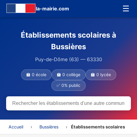
☰
la-mairie.com
Établissements scolaires à
Bussières
Puy-de-Dôme (63) — 63330
🏫 0 école
🏫 0 collège
🏫 0 lycée
✅ 0% public
Accueil
›
Bussières
›
Établissements scolaires