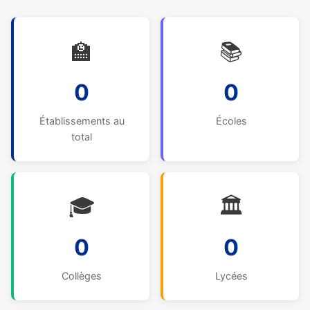
🏫
📚
0
0
Établissements au
Écoles
total
🎓
🏛️
0
0
Collèges
Lycées