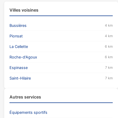
Villes voisines
Bussières
4 km
Pionsat
4 km
La Cellette
6 km
Roche-d'Agoux
6 km
Espinasse
7 km
Saint-Hilaire
7 km
Autres services
Équipements sportifs