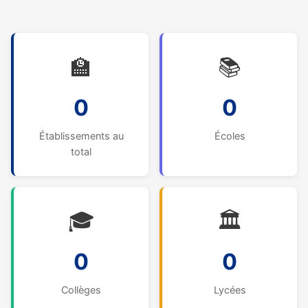
🏫
📚
0
0
Établissements au
Écoles
total
🎓
🏛️
0
0
Collèges
Lycées