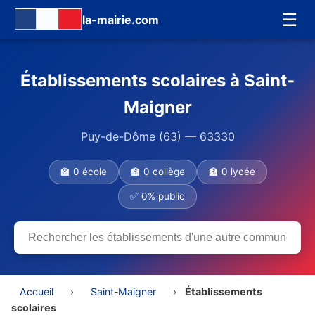
☰
la-mairie.com
Établissements scolaires à Saint-
Maigner
Puy-de-Dôme (63) — 63330
🏫 0 école
🏫 0 collège
🏫 0 lycée
✅ 0% public
Accueil
›
Saint-Maigner
›
Établissements
scolaires